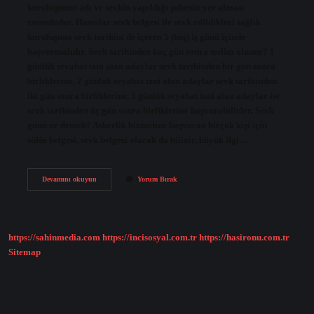
kuruluşunun adı ve sevkin yapıldığı şubenin yer alması
zorunludur. Hastalar sevk belgesi ile sevk edildikleri sağlık
kuruluşuna sevk tarihini de içeren 5 (beş) iş günü içinde
başvurmalıdır. Sevk tarihinden kaç gün sonra teslim olunur? 1
günlük seyahat izni alan adaylar sevk tarihinden bir gün sonra
birliklerine, 2 günlük seyahat izni alan adaylar sevk tarihinden
iki gün sonra birliklerine, 3 günlük seyahat izni alan adaylar ise
sevk tarihinden üç gün sonra birliklerine başvurabilirler. Sevk
günü ne demek? Askerlik hizmetine başvuran birçok kişi için
sülüs belgesi, sevk belgesi olarak da bilinir, büyük ilgi…
Sevk
Devamını okuyun
Yorum Bırak
Süresi
Nedir
https://sahinmedia.com
https://incisosyal.com.tr
https://hasironu.com.tr
Sitemap