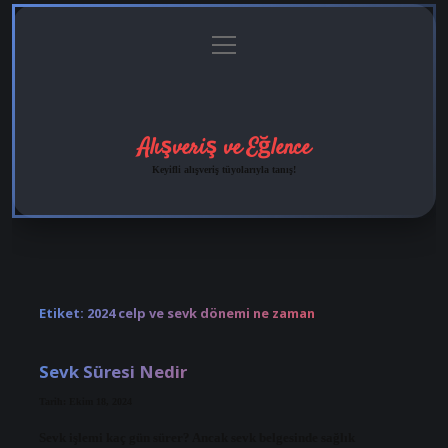
menüyü
Anasayfa
Gizlilik
Yasal
Hakkımızda
aç
Politikası
Uyarı
Alışveriş ve Eğlence
Keyifli alışveriş tüyolarıyla tanış!
Etiket:
2024 celp ve sevk dönemi ne zaman
Sevk Süresi Nedir
Tarih: Ekim 18, 2024
Sevk işlemi kaç gün sürer? Ancak sevk belgesinde sağlık