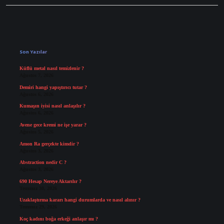
Sidebar
Son Yazılar
Küflü metal nasıl temizlenir ?
Ağustos 7, 2026
Demiri hangi yapıştırıcı tutar ?
Ağustos 6, 2026
Kumaşın iyisi nasıl anlaşılır ?
Ağustos 6, 2026
Avene gece kremi ne işe yarar ?
Ağustos 5, 2026
Amon Ra gerçekte kimdir ?
Ağustos 3, 2026
Abstraction nedir C ?
Ağustos 3, 2026
690 Hesap Nereye Aktarılır ?
Temmuz 30, 2026
Uzaklaştırma kararı hangi durumlarda ve nasıl alınır ?
Temmuz 29, 2026
Koç kadını boğa erkeği anlaşır mı ?