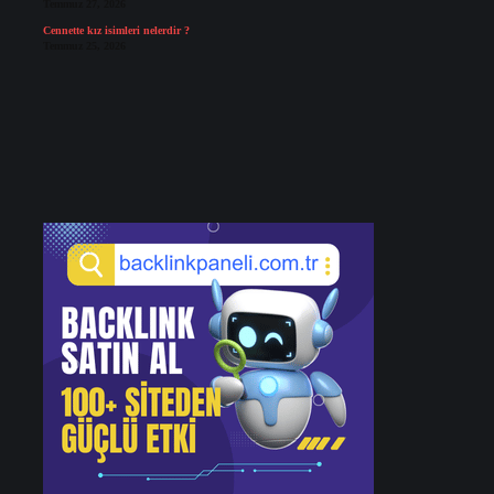
Temmuz 27, 2026
Cennette kız isimleri nelerdir ?
Temmuz 25, 2026