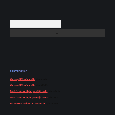
Arama
Son yorumlar
Ön amplifikatör nedir
için
admin
Ön amplifikatör nedir
için
Müdür
Merkür’ün en ilginç özelliği nedir
için
admin
Merkür’ün en ilginç özelliği nedir
için
Buz
Bedestenin kelime anlamı nedir
için
admin