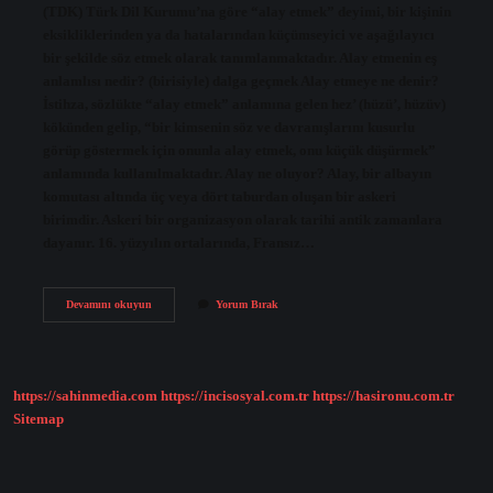
(TDK) Türk Dil Kurumu’na göre “alay etmek” deyimi, bir kişinin
eksikliklerinden ya da hatalarından küçümseyici ve aşağılayıcı
bir şekilde söz etmek olarak tanımlanmaktadır. Alay etmenin eş
anlamlısı nedir? (birisiyle) dalga geçmek Alay etmeye ne denir?
İstihza, sözlükte “alay etmek” anlamına gelen hez’ (hüzü’, hüzüv)
kökünden gelip, “bir kimsenin söz ve davranışlarını kusurlu
görüp göstermek için onunla alay etmek, onu küçük düşürmek”
anlamında kullanılmaktadır. Alay ne oluyor? Alay, bir albayın
komutası altında üç veya dört taburdan oluşan bir askeri
birimdir. Askeri bir organizasyon olarak tarihi antik zamanlara
dayanır. 16. yüzyılın ortalarında, Fransız…
Alay
Devamını okuyun
Yorum Bırak
Etmek
Ne
Anlama
https://sahinmedia.com
https://incisosyal.com.tr
https://hasironu.com.tr
Sitemap