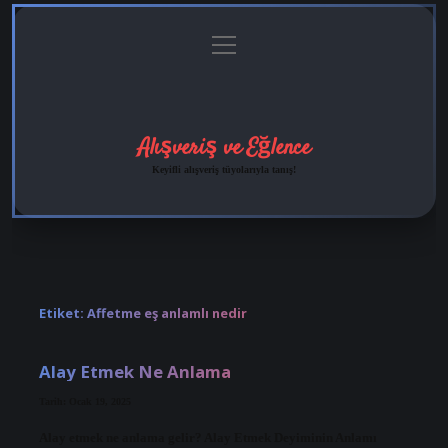
menüyü
Anasayfa
Gizlilik
Yasal
Hakkımızda
aç
Politikası
Uyarı
Alışveriş ve Eğlence
Keyifli alışveriş tüyolarıyla tanış!
Etiket:
Affetme eş anlamlı nedir
Alay Etmek Ne Anlama
Tarih: Ocak 19, 2025
Alay etmek ne anlama gelir? Alay Etmek Deyiminin Anlamı