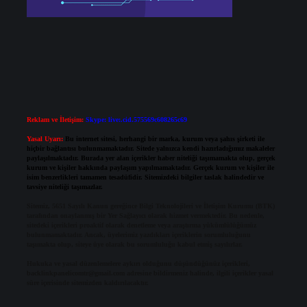
Reklam ve İletişim:
Skype: live:.cid.575569c608265c69
Yasal Uyarı:
Bu internet sitesi, herhangi bir marka, kurum veya şahıs şirketi ile
hiçbir bağlantısı bulunmamaktadır. Sitede yalnızca kendi hazırladığımız makaleler
paylaşılmaktadır. Burada yer alan içerikler haber niteliği taşımamakta olup, gerçek
kurum ve kişiler hakkında paylaşım yapılmamaktadır. Gerçek kurum ve kişiler ile
isim benzerlikleri tamamen tesadüfidir. Sitemizdeki bilgiler taslak halindedir ve
tavsiye niteliği taşımazlar.
Sitemiz, 5651 Sayılı Kanun gereğince Bilgi Teknolojileri ve İletişim Kurumu (BTK)
tarafından onaylanmış bir Yer Sağlayıcı olarak hizmet vermektedir. Bu nedenle,
sitedeki içerikleri proaktif olarak denetleme veya araştırma yükümlülüğümüz
bulunmamaktadır. Ancak, üyelerimiz yazdıkları içeriklerin sorumluluğunu
taşımakta olup, siteye üye olarak bu sorumluluğu kabul etmiş sayılırlar.
Hukuka ve yasal düzenlemelere aykırı olduğunu düşündüğünüz içerikleri,
backlinkpanelicomtr@gmail.com
adresine bildirmeniz halinde, ilgili içerikler yasal
süre içerisinde sitemizden kaldırılacaktır.