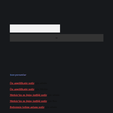
Arama
Son yorumlar
Ön amplifikatör nedir
için
admin
Ön amplifikatör nedir
için
Müdür
Merkür’ün en ilginç özelliği nedir
için
admin
Merkür’ün en ilginç özelliği nedir
için
Buz
Bedestenin kelime anlamı nedir
için
admin