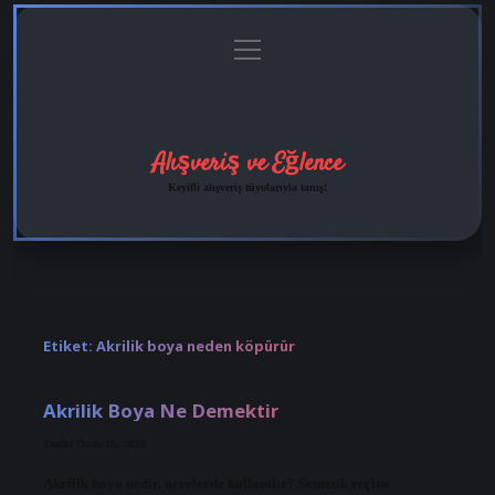
menüyü
Anasayfa
Gizlilik
Yasal
Hakkımızda
aç
Politikası
Uyarı
Alışveriş ve Eğlence
Keyifli alışveriş tüyolarıyla tanış!
Etiket:
Akrilik boya neden köpürür
Akrilik Boya Ne Demektir
Tarih: Ocak 18, 2025
Akrilik boya nedir, nerelerde kullanılır? Sentetik reçine