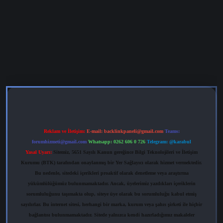
ris.org
Reklam ve İletişim:
E-mail:
backlinkpaneli@gmail.com
Teams:
forumhizmeti@gmail.com
Whatsapp: 0262 606 0 726
Telegram: @karabul
Yasal Uyarı:
Sitemiz, 5651 Sayılı Kanun gereğince Bilgi Teknolojileri ve İletişim
Kurumu (BTK) tarafından onaylanmış bir Yer Sağlayıcı olarak hizmet vermektedir.
Bu nedenle, sitedeki içerikleri proaktif olarak denetleme veya araştırma
yükümlülüğümüz bulunmamaktadır. Ancak, üyelerimiz yazdıkları içeriklerin
sorumluluğunu taşımakta olup, siteye üye olarak bu sorumluluğu kabul etmiş
sayılırlar. Bu internet sitesi, herhangi bir marka, kurum veya şahıs şirketi ile hiçbir
bağlantısı bulunmamaktadır. Sitede yalnızca kendi hazırladığımız makaleler