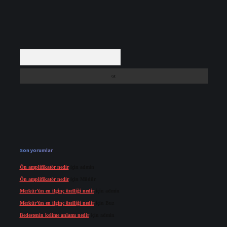
Arama
Son yorumlar
Ön amplifikatör nedir
için
admin
Ön amplifikatör nedir
için
Müdür
Merkür’ün en ilginç özelliği nedir
için
admin
Merkür’ün en ilginç özelliği nedir
için
Buz
Bedestenin kelime anlamı nedir
için
admin