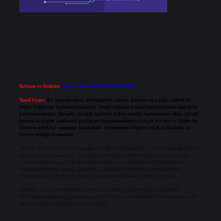
Reklam ve İletişim:
Skype: live:.cid.575569c608265c69
Yasal Uyarı:
Bu internet sitesi, herhangi bir marka, kurum veya şahıs şirketi ile
hiçbir bağlantısı bulunmamaktadır. Sitede yalnızca kendi hazırladığımız makaleler
paylaşılmaktadır. Burada yer alan içerikler haber niteliği taşımamakta olup, gerçek
kurum ve kişiler hakkında paylaşım yapılmamaktadır. Gerçek kurum ve kişiler ile
isim benzerlikleri tamamen tesadüfidir. Sitemizdeki bilgiler taslak halindedir ve
tavsiye niteliği taşımazlar.
Sitemiz, 5651 Sayılı Kanun gereğince Bilgi Teknolojileri ve İletişim Kurumu (BTK)
tarafından onaylanmış bir Yer Sağlayıcı olarak hizmet vermektedir. Bu nedenle,
sitedeki içerikleri proaktif olarak denetleme veya araştırma yükümlülüğümüz
bulunmamaktadır. Ancak, üyelerimiz yazdıkları içeriklerin sorumluluğunu
taşımakta olup, siteye üye olarak bu sorumluluğu kabul etmiş sayılırlar.
Hukuka ve yasal düzenlemelere aykırı olduğunu düşündüğünüz içerikleri,
backlinkpanelicomtr@gmail.com
adresine bildirmeniz halinde, ilgili içerikler yasal
süre içerisinde sitemizden kaldırılacaktır.