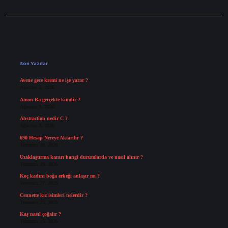
Sidebar
Son Yazılar
Avene gece kremi ne işe yarar ?
Ağustos 5, 2026
Amon Ra gerçekte kimdir ?
Ağustos 3, 2026
Abstraction nedir C ?
Ağustos 3, 2026
690 Hesap Nereye Aktarılır ?
Temmuz 30, 2026
Uzaklaştırma kararı hangi durumlarda ve nasıl alınır ?
Temmuz 29, 2026
Koç kadını boğa erkeği anlaşır mı ?
Temmuz 27, 2026
Cennette kız isimleri nelerdir ?
Temmuz 25, 2026
Kaş nasıl çoğalır ?
Temmuz 25, 2026