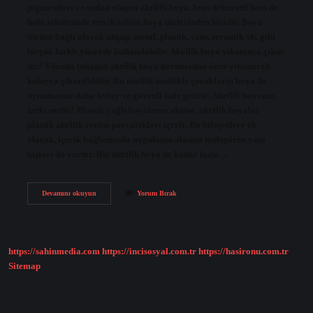
pigmentleri ve sudan oluşan akrilik boya, hem dekoratif hem de
hobi sektöründe tercih edilen boya türlerinden biridir. Boya
türüne bağlı olarak ahşap, metal, plastik, cam, seramik vb. gibi
birçok farklı yüzeyde kullanılabilir. Akrilik boya yıkanınca çıkar
mı? Vücuda bulaşan akrilik boya kurumadan önce yıkanarak
kolayca çıkarılabilir. Bu özellik özellikle çocukların boya ile
oynamasını daha kolay ve güvenli hale getirir. Akrilik boyanın
farkı nedir? Plastik yağlı boyaların aksine, akrilik boyalar
plastik akrilik reçine parçacıkları içerir. Bu bileşenlere ek
olarak, içerik bağlamında uygulama alanını netleştiren yapı
taşları da vardır. Bir akrilik boya ne kadar fazla…
Akrilik
Devamını okuyun
Yorum Bırak
Boya
Ne
Demektir
https://sahinmedia.com
https://incisosyal.com.tr
https://hasironu.com.tr
Sitemap