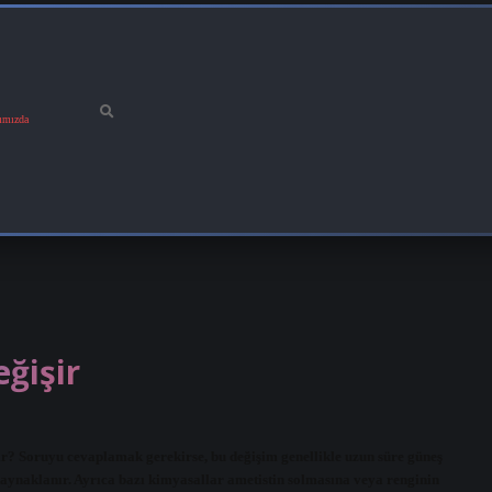
ımızda
ğişir
irir? Soruyu cevaplamak gerekirse, bu değişim genellikle uzun süre güneş
kaynaklanır. Ayrıca bazı kimyasallar ametistin solmasına veya renginin