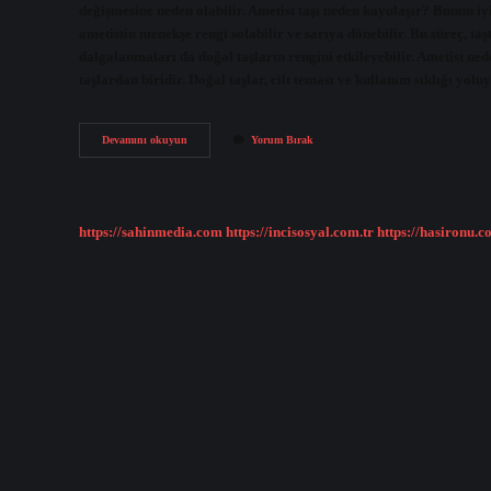
değişmesine neden olabilir. Ametist taşı neden koyulaşır? Bunun iyi
ametistin menekşe rengi solabilir ve sarıya dönebilir. Bu süreç, ta
dalgalanmaları da doğal taşların rengini etkileyebilir. Ametist ne
taşlardan biridir. Doğal taşlar, cilt teması ve kullanım sıklığı yolu
Ametistin
Devamını okuyun
Yorum Bırak
Rengi
Neden
Değişir
https://sahinmedia.com
https://incisosyal.com.tr
https://hasironu.c