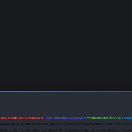
-mail:
backlinkpaneli@gmail.com
Teams:
forumhizmeti@gmail.com
Whatsapp: 0262 606 0 726
Telegra
im Kurumu (BTK) tarafından onaylanmış bir Yer Sağlayıcı olarak hizmet vermektedir. Bu nedenle, sited
 olup, siteye üye olarak bu sorumluluğu kabul etmiş sayılırlar. Bu internet sitesi, herhangi bir mark