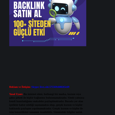
Reklam ve İletişim:
Skype: live:.cid.575569c608265c69
Yasal Uyarı:
Bu internet sitesi, herhangi bir marka, kurum veya
şahıs şirketi ile hiçbir bağlantısı bulunmamaktadır. Sitede yalnızca
kendi hazırladığımız makaleler paylaşılmaktadır. Burada yer alan
içerikler haber niteliği taşımamakta olup, gerçek kurum ve kişiler
hakkında paylaşım yapılmamaktadır. Gerçek kurum ve kişiler ile
isim benzerlikleri tamamen tesadüfidir. Sitemizdeki bilgiler taslak