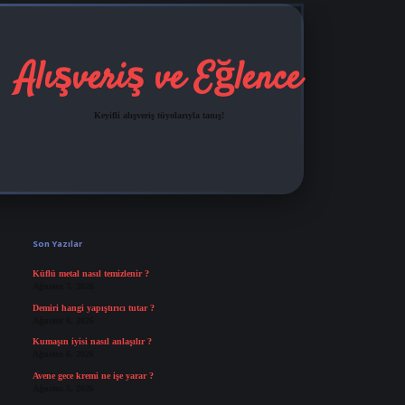
Alışveriş ve Eğlence
Keyifli alışveriş tüyolarıyla tanış!
Sidebar
grandoperabet
tulipbetgiris.org
Son Yazılar
Küflü metal nasıl temizlenir ?
Ağustos 7, 2026
Demiri hangi yapıştırıcı tutar ?
Ağustos 6, 2026
Kumaşın iyisi nasıl anlaşılır ?
Ağustos 6, 2026
Avene gece kremi ne işe yarar ?
Ağustos 5, 2026