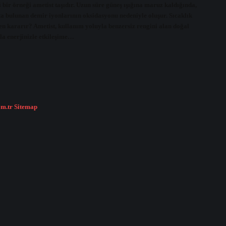
 bir örneği ametist taşıdır. Uzun süre güneş ışığına maruz kaldığında,
şta bulunan demir iyonlarının oksidasyonu nedeniyle oluşur. Sıcaklık
den kararır? Ametist, kullanım yoluyla benzersiz rengini alan doğal
yla enerjinizle etkileşime…
om.tr
Sitemap