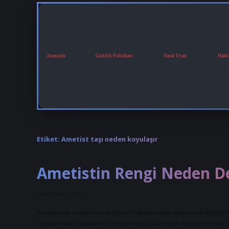
Anasayfa
Gizlilik Politikası
Yasal Uyarı
Hakk
Etiket:
Ametist taşı neden koyulaşır
Ametistin Rengi Neden De
Tarih: Ocak 7, 2025
Ametist taşı neden renk değiştirir? Ametist taşı neden renk değişt
ışığına maruz kalma veya yüksek sıcaklıklar gibi dış etkenlerden 