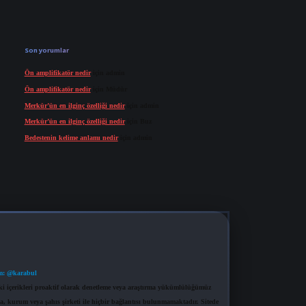
Son yorumlar
Ön amplifikatör nedir
için
admin
Ön amplifikatör nedir
için
Müdür
Merkür’ün en ilginç özelliği nedir
için
admin
Merkür’ün en ilginç özelliği nedir
için
Buz
Bedestenin kelime anlamı nedir
için
admin
m: @karabul
eki içerikleri proaktif olarak denetleme veya araştırma yükümlülüğümüz
a, kurum veya şahıs şirketi ile hiçbir bağlantısı bulunmamaktadır. Sitede