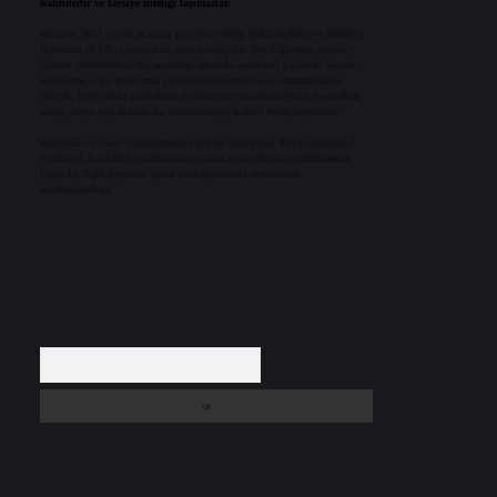
halindedir ve tavsiye niteliği taşımazlar.
Sitemiz, 5651 Sayılı Kanun gereğince Bilgi Teknolojileri ve İletişim
Kurumu (BTK) tarafından onaylanmış bir Yer Sağlayıcı olarak
hizmet vermektedir. Bu nedenle, sitedeki içerikleri proaktif olarak
denetleme veya araştırma yükümlülüğümüz bulunmamaktadır.
Ancak, üyelerimiz yazdıkları içeriklerin sorumluluğunu taşımakta
olup, siteye üye olarak bu sorumluluğu kabul etmiş sayılırlar.
Hukuka ve yasal düzenlemelere aykırı olduğunu düşündüğünüz
içerikleri,
backlinkpanelicomtr@gmail.com
adresine bildirmeniz
halinde, ilgili içerikler yasal süre içerisinde sitemizden
kaldırılacaktır.
Arama