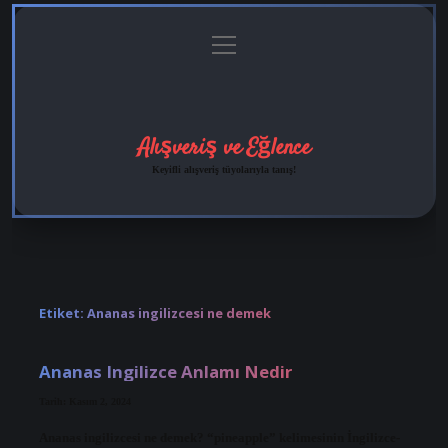
menüyü
Anasayfa
Gizlilik
Yasal
Hakkımızda
aç
Politikası
Uyarı
Alışveriş ve Eğlence
Keyifli alışveriş tüyolarıyla tanış!
Etiket:
Ananas ingilizcesi ne demek
Ananas Ingilizce Anlamı Nedir
Tarih: Kasım 2, 2024
Ananas ingilizcesi ne demek? “pineapple” kelimesinin İngilizce-