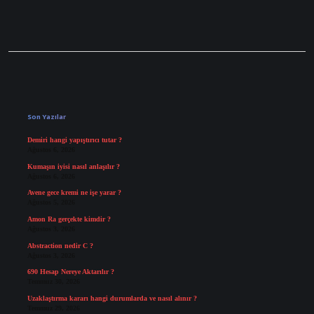
Sidebar
Son Yazılar
Demiri hangi yapıştırıcı tutar ?
Ağustos 6, 2026
Kumaşın iyisi nasıl anlaşılır ?
Ağustos 6, 2026
Avene gece kremi ne işe yarar ?
Ağustos 5, 2026
Amon Ra gerçekte kimdir ?
Ağustos 3, 2026
Abstraction nedir C ?
Ağustos 3, 2026
690 Hesap Nereye Aktarılır ?
Temmuz 30, 2026
Uzaklaştırma kararı hangi durumlarda ve nasıl alınır ?
Temmuz 29, 2026