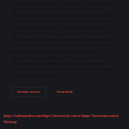
Türkçe sözlükteki anlamları: 8 sonuç ananas i. Ananas’ın anlamı
nedir? Ananas (Ananas comosus), sıcak ülkelerde yetişen
Bromeliaceae familyasından bir bitki ve meyvesidir. Anavatanı
Güney Amerika’dır. Meyvesi büyüktür ve çok sayıda yaprağı
vardır. Ananas nasıl yazılıyor? Ananas Ananas Ananas. Kılıç
biçimli yaprakları ve birkaç çiçeğin meyvelerinden oluşan etli,
bileşik meyveleri olan tropikal Amerikan bitkilerinden bir cins.
Ananas Türkçe mi? “Ananas”, İngilizce’de ananas anlamına
gelen Fransızca bir kelimedir. 3 Ocak 2019 “Ananas”,
İngilizce’de ananas anlamına gelen Fransızca bir kelimedir.
Kayısı ingilizcesi ne? APRICOT | İngilizce-Türkçe sözlük –
Cambridge Dictionary. Meyve ingilizce nasıl yazılıyor? “fruit”
teriminin İngilizce-Türkçe…
Ananas
Devamını okuyun
Yorum Bırak
Ingilizce
Anlamı
Nedir
https://sahinmedia.com
https://incisosyal.com.tr
https://hasironu.com.tr
Sitemap