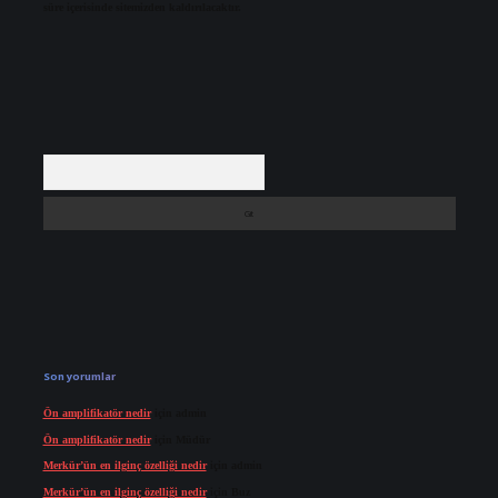
süre içerisinde sitemizden kaldırılacaktır.
Arama
Son yorumlar
Ön amplifikatör nedir
için
admin
Ön amplifikatör nedir
için
Müdür
Merkür’ün en ilginç özelliği nedir
için
admin
Merkür’ün en ilginç özelliği nedir
için
Buz