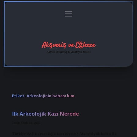
menüyü
Anasayfa
Gizlilik
Yasal
Hakkımızda
aç
Politikası
Uyarı
Alışveriş ve Eğlence
Keyifli alışveriş tüyolarıyla tanış!
Etiket:
Arkeolojinin babası kim
Ilk Arkeolojik Kazı Nerede
Tarih: Ocak 18, 2025
Türkiye’de ilk arkeolojik kazı nerede? Alacahöyük kazısı ilk