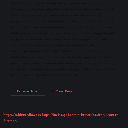
ulusal kazı olarak nitelendirilmiş ve o dönemki Türkiye
Cumhuriyeti’nin tüm olanaklarıyla dünyaya duyurulmuştur.[16]
Alacahöyük kazısı, çığır açıcı bir kazı olarak arkeolojik
araştırma tarihimizde önemli bir yer tutmaktadır. Dünyanın ilk
tapınak kalıntılarının bulunduğu arkeolojik kazı alanı neresidir?
Göbeklitepe veya Göbekli Tepe, Türkiye’nin Güneydoğu Anadolu
Bölgesi’ndeki Şanlıurfa İli’nin 18 km kuzeydoğusunda, Haliliye
İlçesi’nin Örencik köyü yakınlarında bulunan Neolitik bir
arkeolojik alandır. MÖ 9.600-9.500 yıllarına tarihlenen
Göbeklitepe, dünyanın bilinen en eski tarihi yapısıdır. İlk Türk
arkeoloğu kimdir? Osmanlı döneminde çoğunlukla yabancılar
tarafından yürütülen bu çalışmaları ilk gerçekleştiren yerel isim
Osman Hamdi Bey’dir. Kendisi sadece ilk…
Ilk
Devamını okuyun
Yorum Bırak
Arkeolojik
Kazı
Nerede
https://sahinmedia.com
https://incisosyal.com.tr
https://hasironu.com.tr
Sitemap