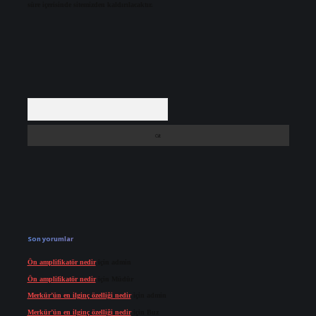
süre içerisinde sitemizden kaldırılacaktır.
Arama
Son yorumlar
Ön amplifikatör nedir
için
admin
Ön amplifikatör nedir
için
Müdür
Merkür’ün en ilginç özelliği nedir
için
admin
Merkür’ün en ilginç özelliği nedir
için
Buz