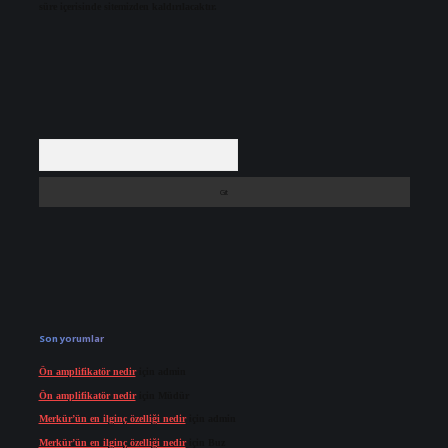
süre içerisinde sitemizden kaldırılacaktır.
Arama
Son yorumlar
Ön amplifikatör nedir
için
admin
Ön amplifikatör nedir
için
Müdür
Merkür’ün en ilginç özelliği nedir
için
admin
Merkür’ün en ilginç özelliği nedir
için
Buz