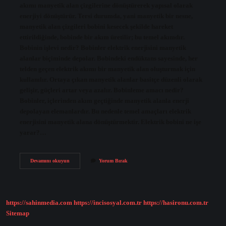
akımı manyetik alan çizgilerine dönüştürerek yapısal olarak
enerjiyi dönüştürür. Tersi durumda, yani manyetik bir nesne,
manyetik alan çizgileri bobini kesecek şekilde hareket
ettirildiğinde, bobinde bir akım üretilir; bu temel akımdır.
Bobinin işlevi nedir? Bobinler elektrik enerjisini manyetik
alanlar biçiminde depolar. Bobindeki endüktans sayesinde, her
telden geçen elektrik akımı bir manyetik alan oluşturmak için
kullanılır. Ortaya çıkan manyetik alanlar basitçe düzenli olarak
gelişir, güçleri artar veya azalır. Bobinleme amacı nedir?
Bobinler, içlerinden akım geçtiğinde manyetik alanla enerji
depolayan elemanlardır. Bu nedenle temel amaçları elektrik
enerjisini manyetik alana dönüştürmektir. Elektrik bobini ne işe
yarar?…
Trafo
Devamını okuyun
Yorum Bırak
Bobini
Ne
Işe
Yarar
https://sahinmedia.com
https://incisosyal.com.tr
https://hasironu.com.tr
Sitemap