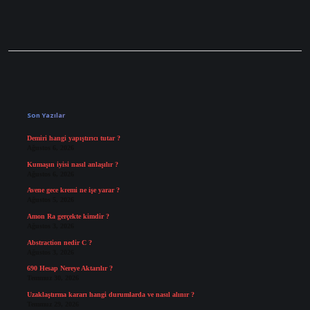
Sidebar
Son Yazılar
Demiri hangi yapıştırıcı tutar ?
Ağustos 6, 2026
Kumaşın iyisi nasıl anlaşılır ?
Ağustos 6, 2026
Avene gece kremi ne işe yarar ?
Ağustos 5, 2026
Amon Ra gerçekte kimdir ?
Ağustos 3, 2026
Abstraction nedir C ?
Ağustos 3, 2026
690 Hesap Nereye Aktarılır ?
Temmuz 30, 2026
Uzaklaştırma kararı hangi durumlarda ve nasıl alınır ?
Temmuz 29, 2026