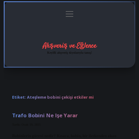
menüyü
Anasayfa
Gizlilik
Yasal
Hakkımızda
aç
Politikası
Uyarı
Alışveriş ve Eğlence
Keyifli alışveriş tüyolarıyla tanış!
Etiket:
Ateşleme bobini çekişi etkiler mi
Trafo Bobini Ne Işe Yarar
Tarih: Ocak 19, 2025
Bobinlerin görevi nedir? Kısaca, bobin, bir iletkenden akan