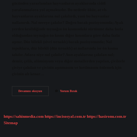
gücünden yararlanılan hayvanların ayaklarında ciddi
yaralanmalara yol açmaktadır. Bu nedenle öküz, at vb.
hayvanların ayaklarına nal çakılırdı, yani bu hayvanlar
nallanırdı. Nal nereye çakılır? Doğru bacak pozisyonunda; Ayak
yerden kesildiğinde toynağın ön kısmındaki sürtünme daha fazla
olduğundan toynağın ön kısmı diğer kısımlara göre daha fazla
aşınır. Düz bilekli (sivri tırnaklı) bacak pozisyonunda; Nal
topuklara, düz bilekli (düz tırnaklı) at nallarında ise ön kısma
takılır. Atlara niye nal çakılır? Atın ayaklarına çakılan nal;
demir, çelik, alüminyum veya diğer metallerden yapılan, çivilerle
çiviye çakılan ve çivinin aşınmasını ve kırılmasını önlemek için
çivinin alt kenar…
Hangi
Devamını okuyun
Yorum Bırak
Hayvana
Nal
Çakılır
https://sahinmedia.com
https://incisosyal.com.tr
https://hasironu.com.tr
Sitemap