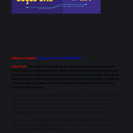
Reklam ve İletişim:
Skype: live:.cid.575569c608265c69
Yasal Uyarı:
Bu internet sitesi, herhangi bir marka, kurum veya şahıs şirketi ile
hiçbir bağlantısı bulunmamaktadır. Sitede yalnızca kendi hazırladığımız makaleler
paylaşılmaktadır. Burada yer alan içerikler haber niteliği taşımamakta olup, gerçek
kurum ve kişiler hakkında paylaşım yapılmamaktadır. Gerçek kurum ve kişiler ile
isim benzerlikleri tamamen tesadüfidir. Sitemizdeki bilgiler taslak halindedir ve
tavsiye niteliği taşımazlar.
Sitemiz, 5651 Sayılı Kanun gereğince Bilgi Teknolojileri ve İletişim Kurumu (BTK)
tarafından onaylanmış bir Yer Sağlayıcı olarak hizmet vermektedir. Bu nedenle,
sitedeki içerikleri proaktif olarak denetleme veya araştırma yükümlülüğümüz
bulunmamaktadır. Ancak, üyelerimiz yazdıkları içeriklerin sorumluluğunu
taşımakta olup, siteye üye olarak bu sorumluluğu kabul etmiş sayılırlar.
Hukuka ve yasal düzenlemelere aykırı olduğunu düşündüğünüz içerikleri,
backlinkpanelicomtr@gmail.com
adresine bildirmeniz halinde, ilgili içerikler yasal
süre içerisinde sitemizden kaldırılacaktır.