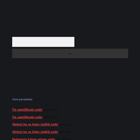
Arama
Son yorumlar
Ön amplifikatör nedir
için
admin
Ön amplifikatör nedir
için
Müdür
Merkür’ün en ilginç özelliği nedir
için
admin
Merkür’ün en ilginç özelliği nedir
için
Buz
Bedestenin kelime anlamı nedir
için
admin