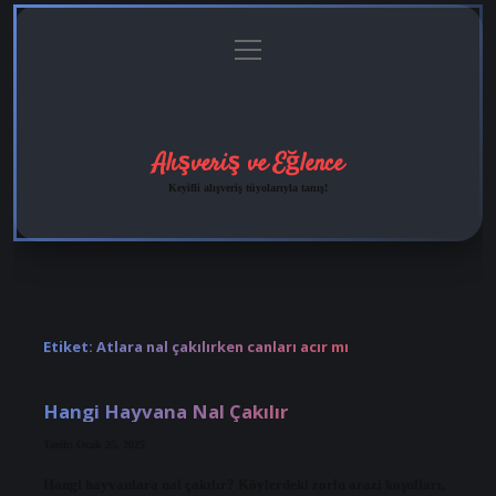
menüyü
Anasayfa
Gizlilik
Yasal
Hakkımızda
aç
Politikası
Uyarı
Alışveriş ve Eğlence
Keyifli alışveriş tüyolarıyla tanış!
Etiket:
Atlara nal çakılırken canları acır mı
Hangi Hayvana Nal Çakılır
Tarih: Ocak 25, 2025
Hangi hayvanlara nal çakılır? Köylerdeki zorlu arazi koşulları,