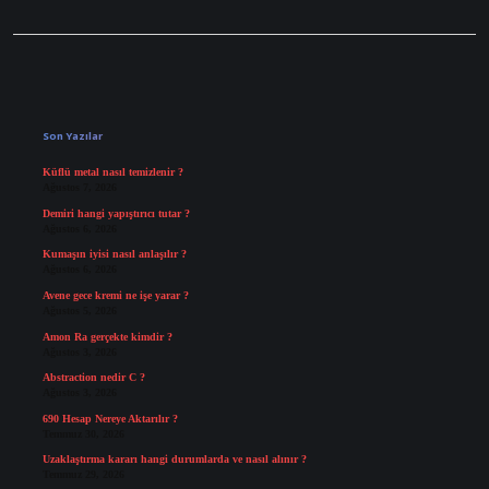
Sidebar
Son Yazılar
Küflü metal nasıl temizlenir ?
Ağustos 7, 2026
Demiri hangi yapıştırıcı tutar ?
Ağustos 6, 2026
Kumaşın iyisi nasıl anlaşılır ?
Ağustos 6, 2026
Avene gece kremi ne işe yarar ?
Ağustos 5, 2026
Amon Ra gerçekte kimdir ?
Ağustos 3, 2026
Abstraction nedir C ?
Ağustos 3, 2026
690 Hesap Nereye Aktarılır ?
Temmuz 30, 2026
Uzaklaştırma kararı hangi durumlarda ve nasıl alınır ?
Temmuz 29, 2026