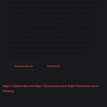
SIFIR: Özelliğin gerçek yokluğunu veya geçersizliğini göstermez.
Aralık ölçümünde kullanılır. Zaman ifadesi bir tarih bildiriyorsa
(Doğum tarihim 17 Nisan. Tanımlanmış 0 nedir? Ölçümde sıfır
noktası kavramı Bunlar mutlak (doğal) ve bağıl sıfır (tanımlı)
olarak ikiye ayrılır. Gerçek yokluğu belirtir. Bir varlık mevcut
olmadığında, o varlık için mutlak sıfır diyebiliriz. Örnekler:
Yepyeni bir arabam var, param yok, silgim yok, sınıfta sıra yok.
Mutlak sıfır bağıl sıfır nedir? Doğal (gerçek, mutlak) sıfır: Sıfır
hiçbir şey anlamına gelir. Mutlak sıfır, sınıftaki öğrenci sayısını
saydığımızda veya bir masanın uzunluğunu ölçtüğümüzde
kullanılır. Göreceli (göreceli, tanımlanmış) sıfır: Sıfır, var…
Bağıl
Devamını okuyun
Yorum Bırak
0
Ne
Demektir
https://sahinmedia.com
https://incisosyal.com.tr
https://hasironu.com.tr
Sitemap