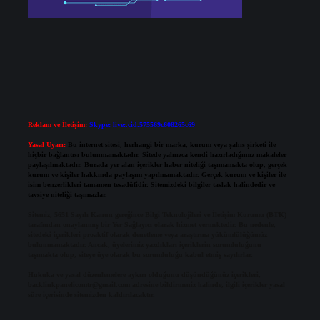
Reklam ve İletişim:
Skype: live:.cid.575569c608265c69
Yasal Uyarı:
Bu internet sitesi, herhangi bir marka, kurum veya şahıs şirketi ile
hiçbir bağlantısı bulunmamaktadır. Sitede yalnızca kendi hazırladığımız makaleler
paylaşılmaktadır. Burada yer alan içerikler haber niteliği taşımamakta olup, gerçek
kurum ve kişiler hakkında paylaşım yapılmamaktadır. Gerçek kurum ve kişiler ile
isim benzerlikleri tamamen tesadüfidir. Sitemizdeki bilgiler taslak halindedir ve
tavsiye niteliği taşımazlar.
Sitemiz, 5651 Sayılı Kanun gereğince Bilgi Teknolojileri ve İletişim Kurumu (BTK)
tarafından onaylanmış bir Yer Sağlayıcı olarak hizmet vermektedir. Bu nedenle,
sitedeki içerikleri proaktif olarak denetleme veya araştırma yükümlülüğümüz
bulunmamaktadır. Ancak, üyelerimiz yazdıkları içeriklerin sorumluluğunu
taşımakta olup, siteye üye olarak bu sorumluluğu kabul etmiş sayılırlar.
Hukuka ve yasal düzenlemelere aykırı olduğunu düşündüğünüz içerikleri,
backlinkpanelicomtr@gmail.com
adresine bildirmeniz halinde, ilgili içerikler yasal
süre içerisinde sitemizden kaldırılacaktır.