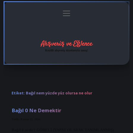
menüyü
Anasayfa
Gizlilik
Yasal
Hakkımızda
aç
Politikası
Uyarı
Alışveriş ve Eğlence
Keyifli alışveriş tüyolarıyla tanış!
Etiket:
Bağıl nem yüzde yüz olursa ne olur
Bağıl 0 Ne Demektir
Tarih: Kasım 22, 2024
Bağıl 0 nedir? GÖRELİ (YAPAY OLARAK TANIMLANMIŞ)