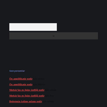
Arama
Son yorumlar
Ön amplifikatör nedir
için
admin
Ön amplifikatör nedir
için
Müdür
Merkür’ün en ilginç özelliği nedir
için
admin
Merkür’ün en ilginç özelliği nedir
için
Buz
Bedestenin kelime anlamı nedir
için
admin