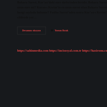
Bakara Suresi, Kur’an’daki sure türlerinden biridir. Bakara Sures
uzun sure mi? Kuran-ı Kerim’in en uzun suresi olan Bakara Suresi
hangi sayfada bulunur? Fatiha Suresi’nden sonra Kur’an-ı Kerim’in e
ciltlerde yer…
Bakara
Devamını okuyun
Yorum Bırak
Suresi
Ne
Kadar
Sürer
https://sahinmedia.com
https://incisosyal.com.tr
https://hasironu.c