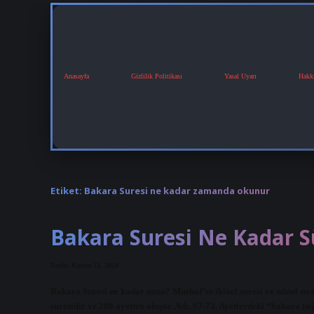
Anasayfa
Gizlilik Politikası
Yasal Uyarı
Hakk
Etiket:
Bakara Suresi ne kadar zamanda okunur
Bakara Suresi Ne Kadar S
Tarih: Kasım 12, 2024
Bakara Suresi ne kadar uzun? Mushaf’ın ikinci suresi ve nüzul sır
suresidir ve 286 ayetten oluşur. Adı, 67-73. Ayetlerdeki “bakara 