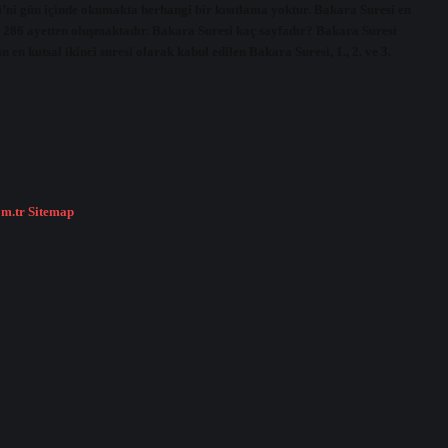
i’ni gün içinde okumakta herhangi bir kısıtlama yoktur. Bakara Suresi en
 286 ayetten oluşmaktadır. Bakara Suresi kaç sayfadır? Bakara Suresi
n kutsal ikinci suresi olarak kabul edilen Bakara Suresi, 1., 2. ve 3.
om.tr
Sitemap