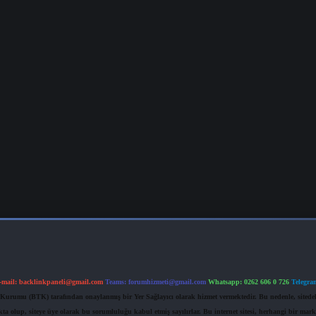
-mail:
backlinkpaneli@gmail.com
Teams:
forumhizmeti@gmail.com
Whatsapp: 0262 606 0 726
Telegra
im Kurumu (BTK) tarafından onaylanmış bir Yer Sağlayıcı olarak hizmet vermektedir. Bu nedenle, sited
 olup, siteye üye olarak bu sorumluluğu kabul etmiş sayılırlar. Bu internet sitesi, herhangi bir mark