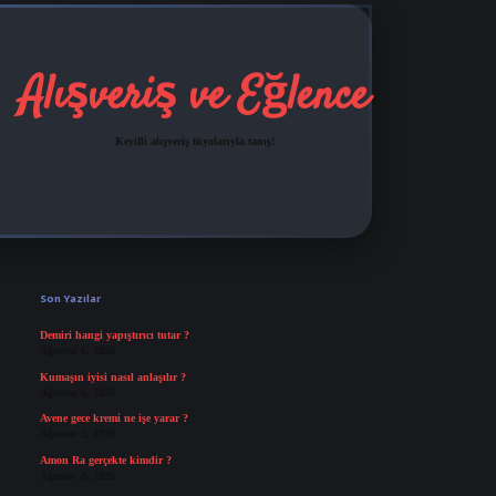
Alışveriş ve Eğlence
Keyifli alışveriş tüyolarıyla tanış!
Sidebar
grandoperabet
tulipbetg
Son Yazılar
Demiri hangi yapıştırıcı tutar ?
Ağustos 6, 2026
Kumaşın iyisi nasıl anlaşılır ?
Ağustos 6, 2026
Avene gece kremi ne işe yarar ?
Ağustos 5, 2026
Amon Ra gerçekte kimdir ?
Ağustos 3, 2026