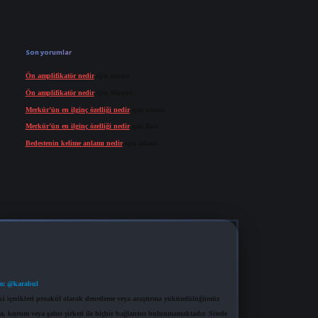
Son yorumlar
Ön amplifikatör nedir
için
admin
Ön amplifikatör nedir
için
Müdür
Merkür’ün en ilginç özelliği nedir
için
admin
Merkür’ün en ilginç özelliği nedir
için
Buz
Bedestenin kelime anlamı nedir
için
admin
m: @karabul
eki içerikleri proaktif olarak denetleme veya araştırma yükümlülüğümüz
a, kurum veya şahıs şirketi ile hiçbir bağlantısı bulunmamaktadır. Sitede