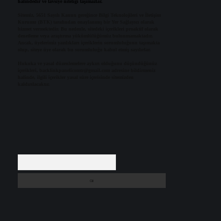
halindedir ve tavsiye niteliği taşımazlar.
Sitemiz, 5651 Sayılı Kanun gereğince Bilgi Teknolojileri ve İletişim
Kurumu (BTK) tarafından onaylanmış bir Yer Sağlayıcı olarak
hizmet vermektedir. Bu nedenle, sitedeki içerikleri proaktif olarak
denetleme veya araştırma yükümlülüğümüz bulunmamaktadır.
Ancak, üyelerimiz yazdıkları içeriklerin sorumluluğunu taşımakta
olup, siteye üye olarak bu sorumluluğu kabul etmiş sayılırlar.
Hukuka ve yasal düzenlemelere aykırı olduğunu düşündüğünüz
içerikleri,
backlinkpanelicomtr@gmail.com
adresine bildirmeniz
halinde, ilgili içerikler yasal süre içerisinde sitemizden
kaldırılacaktır.
Arama