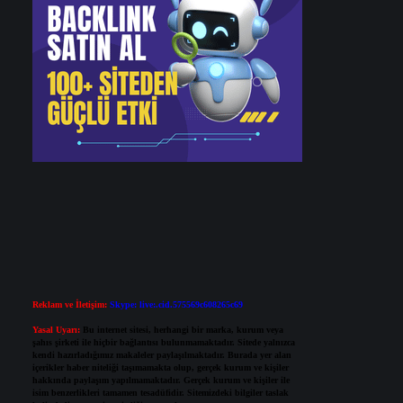
Reklam ve İletişim:
Skype: live:.cid.575569c608265c69
Yasal Uyarı:
Bu internet sitesi, herhangi bir marka, kurum veya
şahıs şirketi ile hiçbir bağlantısı bulunmamaktadır. Sitede yalnızca
kendi hazırladığımız makaleler paylaşılmaktadır. Burada yer alan
içerikler haber niteliği taşımamakta olup, gerçek kurum ve kişiler
hakkında paylaşım yapılmamaktadır. Gerçek kurum ve kişiler ile
isim benzerlikleri tamamen tesadüfidir. Sitemizdeki bilgiler taslak