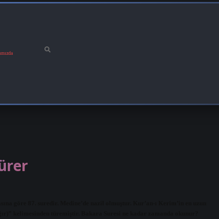
ımızda
ürer
asına göre 87. suredir. Medine’de nazil olmuştur. Kur’an-ı Kerim’in en uzun
(sığır)” kelimesinden türemiştir. Bakara Suresi ne kadar zamanda okunur?