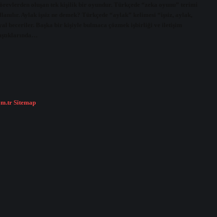
görevlerden oluşan tek kişilik bir oyundur. Türkçede “zeka oyunu” terimi
anılır. Aylak işsiz ne demek? Türkçede “aylak” kelimesi “işsiz, aylak,
al beceriler. Başka bir kişiyle bulmaca çözmek işbirliği ve iletişim
lıştıklarında…
om.tr
Sitemap