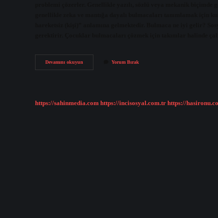
problemi çözerler. Genellikle yazılı, sözlü veya mekanik biçimde 
genellikle zeka ve mantığa dayalı bulmacaları tanımlamak için kull
hareketsiz (kişi)” anlamına gelmektedir. Bulmaca ne iyi gelir? Sosy
gerektirir. Çocuklar bulmacaları çözmek için takımlar halinde ça
Bulmaca
Devamını okuyun
Yorum Bırak
Aylak
Nedir
https://sahinmedia.com
https://incisosyal.com.tr
https://hasironu.c