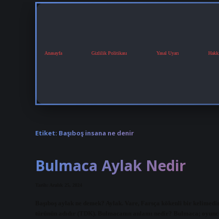
Anasayfa
Gizlilik Politikası
Yasal Uyarı
Hakk
Etiket:
Başıboş insana ne denir
Bulmaca Aylak Nedir
Tarih: Aralık 25, 2024
Başıboş aylak ne demek? Aylak. Vare, Farsça kökenli bir kelimedir 
türünün adıdır (TDK). Bulmacanın anlamı nedir? Bulmaca; oyuncula