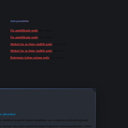
Son yorumlar
Ön amplifikatör nedir
için
admin
Ön amplifikatör nedir
için
Müdür
Merkür’ün en ilginç özelliği nedir
için
admin
Merkür’ün en ilginç özelliği nedir
için
Buz
Bedestenin kelime anlamı nedir
için
admin
m: @karabul
eki içerikleri proaktif olarak denetleme veya araştırma yükümlülüğümüz
a, kurum veya şahıs şirketi ile hiçbir bağlantısı bulunmamaktadır. Sitede