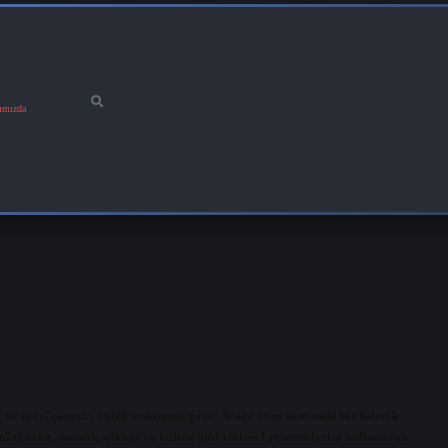
ımızda
ve işsiz, çaresiz, aylak anlamına gelir. Avare aynı zamanda bir bilezik
r zeka, mantık, dikkat ve hafıza gibi zihinsel yeteneklerini kullanarak