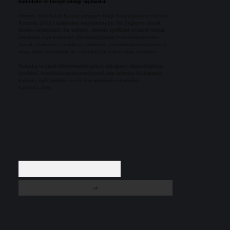
halindedir ve tavsiye niteliği taşımazlar.
Sitemiz, 5651 Sayılı Kanun gereğince Bilgi Teknolojileri ve İletişim
Kurumu (BTK) tarafından onaylanmış bir Yer Sağlayıcı olarak
hizmet vermektedir. Bu nedenle, sitedeki içerikleri proaktif olarak
denetleme veya araştırma yükümlülüğümüz bulunmamaktadır.
Ancak, üyelerimiz yazdıkları içeriklerin sorumluluğunu taşımakta
olup, siteye üye olarak bu sorumluluğu kabul etmiş sayılırlar.
Hukuka ve yasal düzenlemelere aykırı olduğunu düşündüğünüz
içerikleri,
backlinkpanelicomtr@gmail.com
adresine bildirmeniz
halinde, ilgili içerikler yasal süre içerisinde sitemizden
kaldırılacaktır.
Arama