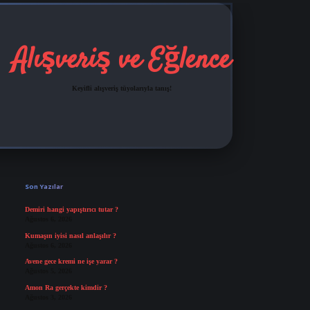
Alışveriş ve Eğlence
Keyifli alışveriş tüyolarıyla tanış!
Sidebar
grandoperabet
tulipbetgiris.org
Son Yazılar
Demiri hangi yapıştırıcı tutar ?
Ağustos 6, 2026
Kumaşın iyisi nasıl anlaşılır ?
Ağustos 6, 2026
Avene gece kremi ne işe yarar ?
Ağustos 5, 2026
Amon Ra gerçekte kimdir ?
Ağustos 3, 2026