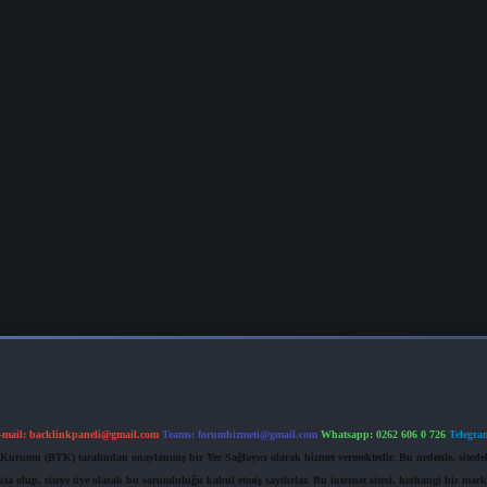
-mail:
backlinkpaneli@gmail.com
Teams:
forumhizmeti@gmail.com
Whatsapp: 0262 606 0 726
Telegra
im Kurumu (BTK) tarafından onaylanmış bir Yer Sağlayıcı olarak hizmet vermektedir. Bu nedenle, sited
 olup, siteye üye olarak bu sorumluluğu kabul etmiş sayılırlar. Bu internet sitesi, herhangi bir mark