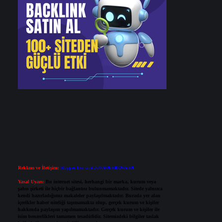
Reklam ve İletişim:
Skype: live:.cid.575569c608265c69
Yasal Uyarı:
Bu internet sitesi, herhangi bir marka, kurum veya
şahıs şirketi ile hiçbir bağlantısı bulunmamaktadır. Sitede yalnızca
kendi hazırladığımız makaleler paylaşılmaktadır. Burada yer alan
içerikler haber niteliği taşımamakta olup, gerçek kurum ve kişiler
hakkında paylaşım yapılmamaktadır. Gerçek kurum ve kişiler ile
isim benzerlikleri tamamen tesadüfidir. Sitemizdeki bilgiler taslak