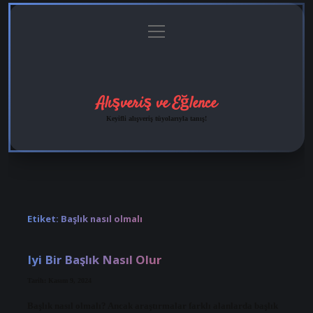
menüyü
Anasayfa
Gizlilik
Yasal
Hakkımızda
aç
Politikası
Uyarı
Alışveriş ve Eğlence
Keyifli alışveriş tüyolarıyla tanış!
Etiket:
Başlık nasıl olmalı
Iyi Bir Başlık Nasıl Olur
Tarih: Kasım 9, 2024
Başlık nasıl olmalı? Ancak araştırmalar farklı alanlarda başlık