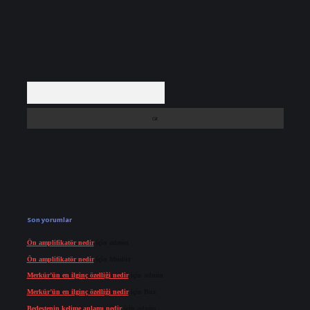
Arama
Son yorumlar
Ön amplifikatör nedir
için
admin
Ön amplifikatör nedir
için
Müdür
Merkür’ün en ilginç özelliği nedir
için
admin
Merkür’ün en ilginç özelliği nedir
için
Buz
Bedestenin kelime anlamı nedir
için
admin