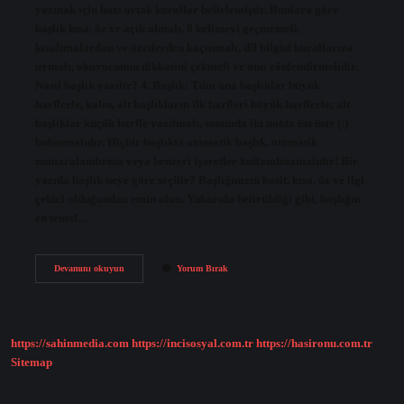
yazmak için bazı ortak kurallar belirlemiştir. Bunlara göre
başlık kısa, öz ve açık olmalı, 8 kelimeyi geçmemeli,
kısaltmalardan ve özetlerden kaçınmalı, dil bilgisi kurallarına
uymalı, okuyucunun dikkatini çekmeli ve onu yönlendirmelidir.
Nasıl başlık yazılır? 4. Başlık: Tüm ana başlıklar büyük
harflerle, kalın, alt başlıkların ilk harfleri büyük harflerle; alt
başlıklar küçük harfle yazılmalı, sonunda iki nokta üst üste (:)
bulunmalıdır. Hiçbir başlıkta otomatik başlık, otomatik
numaralandırma veya benzeri işaretler kullanılmamalıdır! Bir
yazıda başlık neye göre seçilir? Başlığınızın basit, kısa, öz ve ilgi
çekici olduğundan emin olun. Yukarıda belirtildiği gibi, başlığın
en temel…
Iyi
Devamını okuyun
Yorum Bırak
Bir
Başlık
Nasıl
Olur
https://sahinmedia.com
https://incisosyal.com.tr
https://hasironu.com.tr
Sitemap