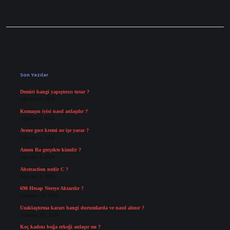
Sidebar
Son Yazılar
Demiri hangi yapıştırıcı tutar ?
Ağustos 6, 2026
Kumaşın iyisi nasıl anlaşılır ?
Ağustos 6, 2026
Avene gece kremi ne işe yarar ?
Ağustos 5, 2026
Amon Ra gerçekte kimdir ?
Ağustos 3, 2026
Abstraction nedir C ?
Ağustos 3, 2026
690 Hesap Nereye Aktarılır ?
Temmuz 30, 2026
Uzaklaştırma kararı hangi durumlarda ve nasıl alınır ?
Temmuz 29, 2026
Koç kadını boğa erkeği anlaşır mı ?