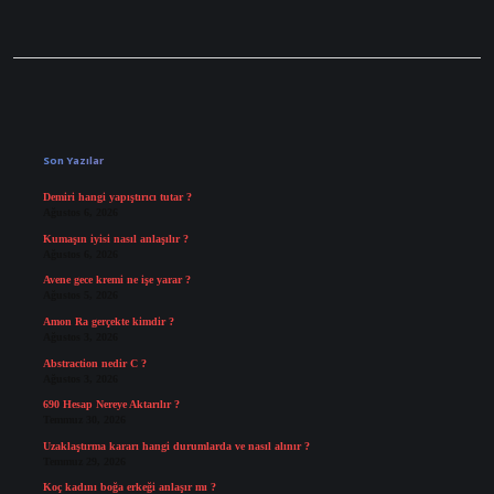
Sidebar
Son Yazılar
Demiri hangi yapıştırıcı tutar ?
Ağustos 6, 2026
Kumaşın iyisi nasıl anlaşılır ?
Ağustos 6, 2026
Avene gece kremi ne işe yarar ?
Ağustos 5, 2026
Amon Ra gerçekte kimdir ?
Ağustos 3, 2026
Abstraction nedir C ?
Ağustos 3, 2026
690 Hesap Nereye Aktarılır ?
Temmuz 30, 2026
Uzaklaştırma kararı hangi durumlarda ve nasıl alınır ?
Temmuz 29, 2026
Koç kadını boğa erkeği anlaşır mı ?