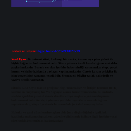
Reklam ve İletişim:
Skype: live:.cid.575569c608265c69
Yasal Uyarı:
Bu internet sitesi, herhangi bir marka, kurum veya şahıs şirketi ile
hiçbir bağlantısı bulunmamaktadır. Sitede yalnızca kendi hazırladığımız makaleler
paylaşılmaktadır. Burada yer alan içerikler haber niteliği taşımamakta olup, gerçek
kurum ve kişiler hakkında paylaşım yapılmamaktadır. Gerçek kurum ve kişiler ile
isim benzerlikleri tamamen tesadüfidir. Sitemizdeki bilgiler taslak halindedir ve
tavsiye niteliği taşımazlar.
Sitemiz, 5651 Sayılı Kanun gereğince Bilgi Teknolojileri ve İletişim Kurumu (BTK)
tarafından onaylanmış bir Yer Sağlayıcı olarak hizmet vermektedir. Bu nedenle,
sitedeki içerikleri proaktif olarak denetleme veya araştırma yükümlülüğümüz
bulunmamaktadır. Ancak, üyelerimiz yazdıkları içeriklerin sorumluluğunu
taşımakta olup, siteye üye olarak bu sorumluluğu kabul etmiş sayılırlar.
Hukuka ve yasal düzenlemelere aykırı olduğunu düşündüğünüz içerikleri,
backlinkpanelicomtr@gmail.com
adresine bildirmeniz halinde, ilgili içerikler yasal
süre içerisinde sitemizden kaldırılacaktır.