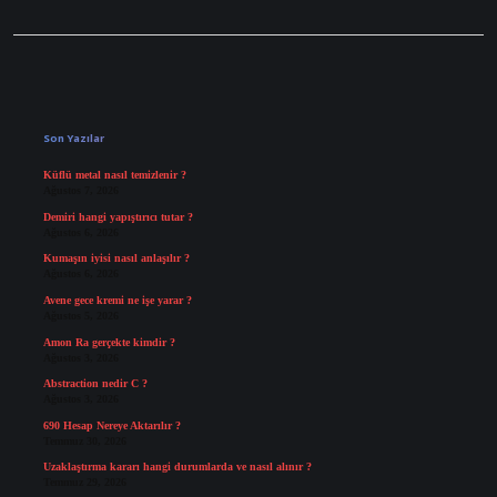
Sidebar
Son Yazılar
Küflü metal nasıl temizlenir ?
Ağustos 7, 2026
Demiri hangi yapıştırıcı tutar ?
Ağustos 6, 2026
Kumaşın iyisi nasıl anlaşılır ?
Ağustos 6, 2026
Avene gece kremi ne işe yarar ?
Ağustos 5, 2026
Amon Ra gerçekte kimdir ?
Ağustos 3, 2026
Abstraction nedir C ?
Ağustos 3, 2026
690 Hesap Nereye Aktarılır ?
Temmuz 30, 2026
Uzaklaştırma kararı hangi durumlarda ve nasıl alınır ?
Temmuz 29, 2026