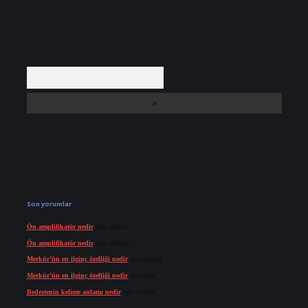
Arama
Son yorumlar
Ön amplifikatör nedir
için
admin
Ön amplifikatör nedir
için
Müdür
Merkür’ün en ilginç özelliği nedir
için
admin
Merkür’ün en ilginç özelliği nedir
için
Buz
Bedestenin kelime anlamı nedir
için
admin