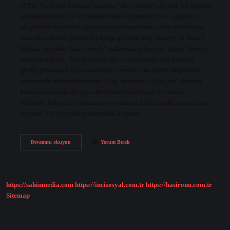
(TDK) Türk Dil Kurumu’na göre “alay etmek” deyimi, bir kişinin
eksikliklerinden ya da hatalarından küçümseyici ve aşağılayıcı
bir şekilde söz etmek olarak tanımlanmaktadır. Alay etmenin eş
anlamlısı nedir? (birisiyle) dalga geçmek Alay etmeye ne denir?
İstihza, sözlükte “alay etmek” anlamına gelen hez’ (hüzü’, hüzüv)
kökünden gelip, “bir kimsenin söz ve davranışlarını kusurlu
görüp göstermek için onunla alay etmek, onu küçük düşürmek”
anlamında kullanılmaktadır. Alay ne oluyor? Alay, bir albayın
komutası altında üç veya dört taburdan oluşan bir askeri
birimdir. Askeri bir organizasyon olarak tarihi antik zamanlara
dayanır. 16. yüzyılın ortalarında, Fransız…
Alay
Devamını okuyun
Yorum Bırak
Etmek
Ne
Anlama
https://sahinmedia.com
https://incisosyal.com.tr
https://hasironu.com.tr
Sitemap