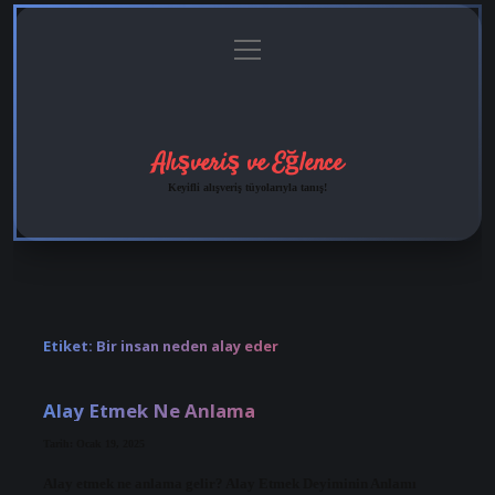
menüyü
Anasayfa
Gizlilik
Yasal
Hakkımızda
aç
Politikası
Uyarı
Alışveriş ve Eğlence
Keyifli alışveriş tüyolarıyla tanış!
Etiket:
Bir insan neden alay eder
Alay Etmek Ne Anlama
Tarih: Ocak 19, 2025
Alay etmek ne anlama gelir? Alay Etmek Deyiminin Anlamı