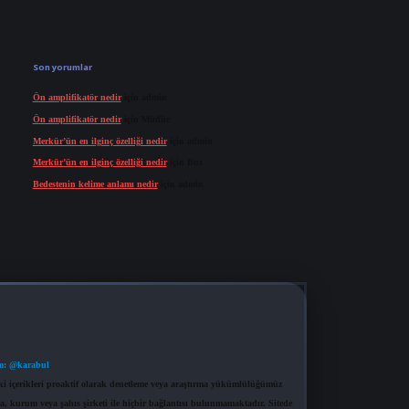
Son yorumlar
Ön amplifikatör nedir
için
admin
Ön amplifikatör nedir
için
Müdür
Merkür’ün en ilginç özelliği nedir
için
admin
Merkür’ün en ilginç özelliği nedir
için
Buz
Bedestenin kelime anlamı nedir
için
admin
m: @karabul
eki içerikleri proaktif olarak denetleme veya araştırma yükümlülüğümüz
a, kurum veya şahıs şirketi ile hiçbir bağlantısı bulunmamaktadır. Sitede