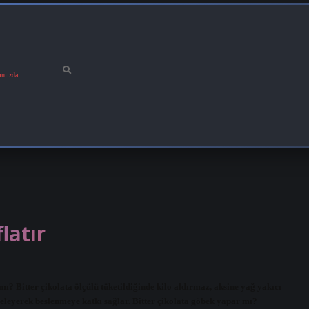
ımızda
latır
 mı? Bitter çikolata ölçülü tüketildiğinde kilo aldırmaz, aksine yağ yakıcı
ngeleyerek beslenmeye katkı sağlar. Bitter çikolata göbek yapar mı?