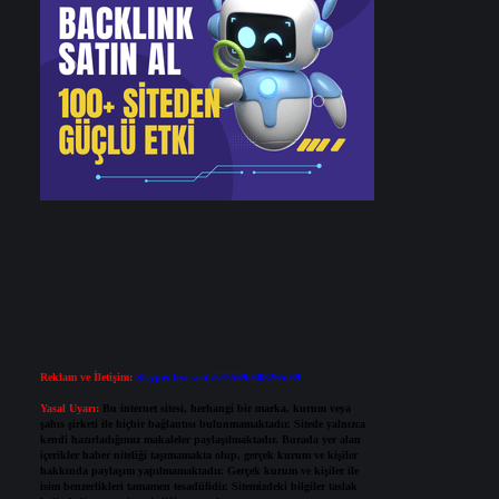
Reklam ve İletişim:
Skype: live:.cid.575569c608265c69
Yasal Uyarı:
Bu internet sitesi, herhangi bir marka, kurum veya
şahıs şirketi ile hiçbir bağlantısı bulunmamaktadır. Sitede yalnızca
kendi hazırladığımız makaleler paylaşılmaktadır. Burada yer alan
içerikler haber niteliği taşımamakta olup, gerçek kurum ve kişiler
hakkında paylaşım yapılmamaktadır. Gerçek kurum ve kişiler ile
isim benzerlikleri tamamen tesadüfidir. Sitemizdeki bilgiler taslak