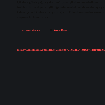
Çikolata göbek yağını yakar mı? Bitter çikolata metabolizmanızı 
isteklerinizi ve diyetle ilgili diğer olumsuzlukları da azaltmaya y
kakao içerir. Günlük 20 veya 30 gram. Tüketilmesinin bir zararı yok
oluşumu hızlanır. Bitter…
Bitter
Devamını okuyun
Yorum Bırak
Çikolata
Nasıl
Zayıflatır
https://sahinmedia.com
https://incisosyal.com.tr
https://hasironu.c