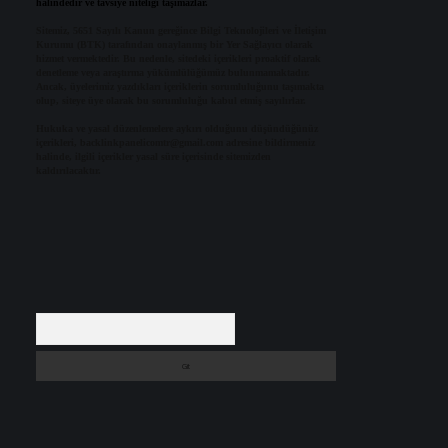
halindedir ve tavsiye niteliği taşımazlar.
Sitemiz, 5651 Sayılı Kanun gereğince Bilgi Teknolojileri ve İletişim
Kurumu (BTK) tarafından onaylanmış bir Yer Sağlayıcı olarak
hizmet vermektedir. Bu nedenle, sitedeki içerikleri proaktif olarak
denetleme veya araştırma yükümlülüğümüz bulunmamaktadır.
Ancak, üyelerimiz yazdıkları içeriklerin sorumluluğunu taşımakta
olup, siteye üye olarak bu sorumluluğu kabul etmiş sayılırlar.
Hukuka ve yasal düzenlemelere aykırı olduğunu düşündüğünüz
içerikleri,
backlinkpanelicomtr@gmail.com
adresine bildirmeniz
halinde, ilgili içerikler yasal süre içerisinde sitemizden
kaldırılacaktır.
Arama