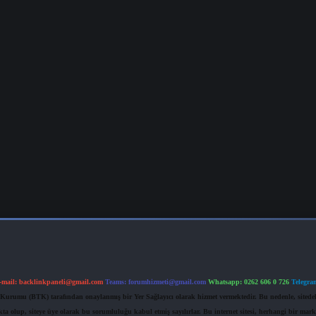
-mail:
backlinkpaneli@gmail.com
Teams:
forumhizmeti@gmail.com
Whatsapp: 0262 606 0 726
Telegra
im Kurumu (BTK) tarafından onaylanmış bir Yer Sağlayıcı olarak hizmet vermektedir. Bu nedenle, sited
 olup, siteye üye olarak bu sorumluluğu kabul etmiş sayılırlar. Bu internet sitesi, herhangi bir mark