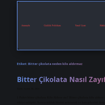
Anasayfa
Gizlilik Politikası
Yasal Uyarı
Hakk
Etiket:
Bitter çikolata neden kilo aldırmaz
Bitter Çikolata Nasıl Zayıf
Tarih: Aralık 30, 2024
1 Paket bitter çikolata Kilo Aldırır mı? Bitter çikolata kilo aldırır
etkiye sahiptir. Ayrıca tokluk hissini artırarak ve kan şekerini de