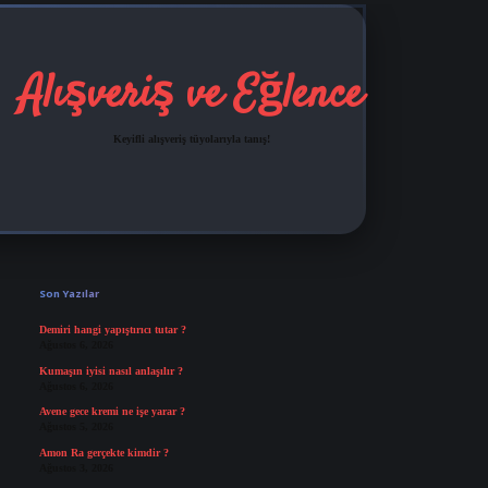
Alışveriş ve Eğlence
Keyifli alışveriş tüyolarıyla tanış!
Sidebar
grandoperabet
tulipbetgiris.org
Son Yazılar
Demiri hangi yapıştırıcı tutar ?
Ağustos 6, 2026
Kumaşın iyisi nasıl anlaşılır ?
Ağustos 6, 2026
Avene gece kremi ne işe yarar ?
Ağustos 5, 2026
Amon Ra gerçekte kimdir ?
Ağustos 3, 2026