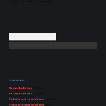
süre içerisinde sitemizden kaldırılacaktır.
Arama
Son yorumlar
Ön amplifikatör nedir
için
admin
Ön amplifikatör nedir
için
Müdür
Merkür’ün en ilginç özelliği nedir
için
admin
Merkür’ün en ilginç özelliği nedir
için
Buz