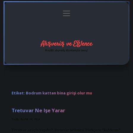
menüyü
Anasayfa
Gizlilik
Yasal
Hakkımızda
aç
Politikası
Uyarı
Alışveriş ve Eğlence
Keyifli alışveriş tüyolarıyla tanış!
Etiket:
Bodrum kattan bina girişi olur mu
Tretuvar Ne Işe Yarar
Tarih: Aralık 24, 2024
Tretuvar ne için yapılır? Tretuvar kelimesi Türkçede “kaldırım”