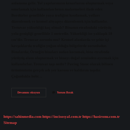
anlamına gelir. Yol yapılarınızın kenarlarını oluşturmak veya
sınırlamak için kullanılan beton malzemeleri ifade eder.
Bordürler genellikle yaya trafiğini kısıtlamak, yolları
düzenlemek ve kentsel altyapıyı düzenlemek için kullanılır.
Tretuvar yüksekliği kaç olmalı? Binanın etrafındaki yürüyüş
yolu genişliği genellikle 1 metredir. Yüksekliği ise yaklaşık 18
cm’dir. Tretuvar zorunlu mu? Kentsel alanlarda ve şehir içi
kavşaklarda trafiğin yoğun olduğu bölgelerde zorunludur.
Binalarda; Örneğin binaları sudan korumak, bina etrafında
yürüyüş alanı oluşturmak ve binayı doğal zeminden ayırmak için
kullanılırlar. Tretuvar taşı nedir? Paving Stone olarak bilinen
ürünümüzün gerçek adı yer karosu ve kaldırım taşıdır.
Çoğunlukla hobi…
Tretuvar
Devamını okuyun
Yorum Bırak
Ne
Işe
Yarar
https://sahinmedia.com
https://incisosyal.com.tr
https://hasironu.com.tr
Sitemap