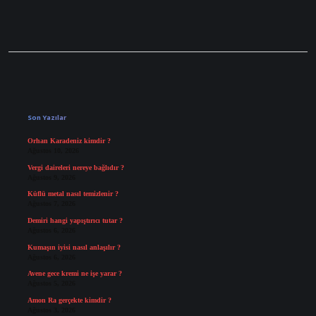
Sidebar
Son Yazılar
Orhan Karadeniz kimdir ?
Ağustos 10, 2026
Vergi daireleri nereye bağlıdır ?
Ağustos 9, 2026
Küflü metal nasıl temizlenir ?
Ağustos 7, 2026
Demiri hangi yapıştırıcı tutar ?
Ağustos 6, 2026
Kumaşın iyisi nasıl anlaşılır ?
Ağustos 6, 2026
Avene gece kremi ne işe yarar ?
Ağustos 5, 2026
Amon Ra gerçekte kimdir ?
Ağustos 3, 2026