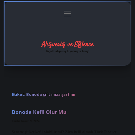
menüyü
Anasayfa
Gizlilik
Yasal
Hakkımızda
aç
Politikası
Uyarı
Alışveriş ve Eğlence
Keyifli alışveriş tüyolarıyla tanış!
Etiket:
Bonoda çift imza şart mı
Bonoda Kefil Olur Mu
Tarih: Kasım 9, 2024
Senette şirket kefil olabilir mi? Zira kefil olmak Türk Ticaret