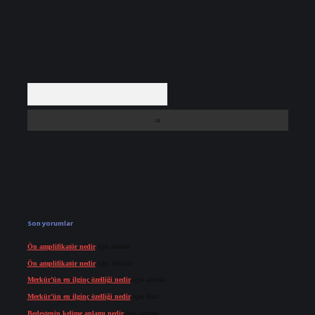
Arama
Son yorumlar
Ön amplifikatör nedir
için
admin
Ön amplifikatör nedir
için
Müdür
Merkür’ün en ilginç özelliği nedir
için
admin
Merkür’ün en ilginç özelliği nedir
için
Buz
Bedestenin kelime anlamı nedir
için
admin