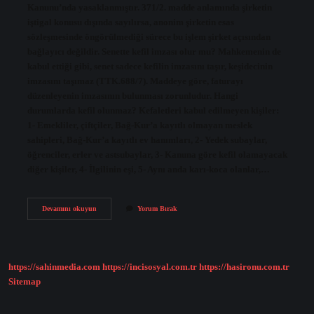
Kanunu’nda yasaklanmıştır. 371/2. madde anlamında şirketin
iştigal konusu dışında sayılırsa, anonim şirketin esas
sözleşmesinde öngörülmediği sürece bu işlem şirket açısından
bağlayıcı değildir. Senette kefil imzası olur mu? Mahkemenin de
kabul ettiği gibi, senet sadece kefilin imzasını taşır, keşidecinin
imzasını taşımaz (TTK.688/7). Maddeye göre, faturayı
düzenleyenin imzasının bulunması zorunludur. Hangi
durumlarda kefil olunmaz? Kefaletleri kabul edilmeyen kişiler:
1- Emekliler, çiftçiler, Bağ-Kur’a kayıtlı olmayan meslek
sahipleri, Bağ-Kur’a kayıtlı ev hanımları, 2- Yedek subaylar,
öğrenciler, erler ve astsubaylar, 3- Kanuna göre kefil olamayacak
diğer kişiler, 4- İlgilinin eşi, 5- Aynı anda karı-koca olanlar,…
Bonoda
Devamını okuyun
Yorum Bırak
Kefil
Olur
Mu
https://sahinmedia.com
https://incisosyal.com.tr
https://hasironu.com.tr
Sitemap