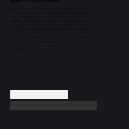
halindedir ve tavsiye niteliği taşımazlar.
Sitemiz, 5651 Sayılı Kanun gereğince Bilgi Teknolojileri ve İletişim
Kurumu (BTK) tarafından onaylanmış bir Yer Sağlayıcı olarak
hizmet vermektedir. Bu nedenle, sitedeki içerikleri proaktif olarak
denetleme veya araştırma yükümlülüğümüz bulunmamaktadır.
Ancak, üyelerimiz yazdıkları içeriklerin sorumluluğunu taşımakta
olup, siteye üye olarak bu sorumluluğu kabul etmiş sayılırlar.
Hukuka ve yasal düzenlemelere aykırı olduğunu düşündüğünüz
içerikleri,
backlinkpanelicomtr@gmail.com
adresine bildirmeniz
halinde, ilgili içerikler yasal süre içerisinde sitemizden
kaldırılacaktır.
Arama