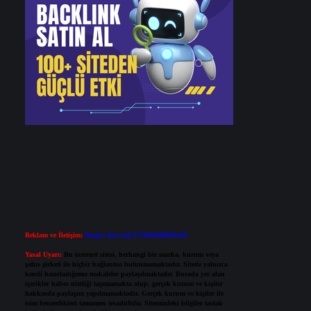
Reklam ve İletişim:
Skype: live:.cid.575569c608265c69
Yasal Uyarı:
Bu internet sitesi, herhangi bir marka, kurum veya
şahıs şirketi ile hiçbir bağlantısı bulunmamaktadır. Sitede yalnızca
kendi hazırladığımız makaleler paylaşılmaktadır. Burada yer alan
içerikler haber niteliği taşımamakta olup, gerçek kurum ve kişiler
hakkında paylaşım yapılmamaktadır. Gerçek kurum ve kişiler ile
isim benzerlikleri tamamen tesadüfidir. Sitemizdeki bilgiler taslak