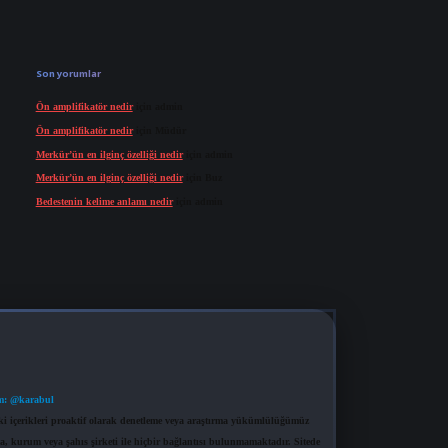
Son yorumlar
Ön amplifikatör nedir
için
admin
Ön amplifikatör nedir
için
Müdür
Merkür’ün en ilginç özelliği nedir
için
admin
Merkür’ün en ilginç özelliği nedir
için
Buz
Bedestenin kelime anlamı nedir
için
admin
m: @karabul
eki içerikleri proaktif olarak denetleme veya araştırma yükümlülüğümüz
a, kurum veya şahıs şirketi ile hiçbir bağlantısı bulunmamaktadır. Sitede