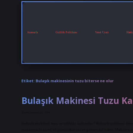
Anasayfa
Gizlilik Politikası
Yasal Uyarı
Hakk
Etiket:
Bulaşık makinesinin tuzu biterse ne olur
Bulaşık Makinesi Tuzu Kaç
Tarih: Kasım 13, 2024
Bulaşık makinesi tuzu ne sıklıkla kullanılır? Bulaşık makinesi tuz
makinenizin kireç oluşumundan zarar görmesini önler. Makineniz