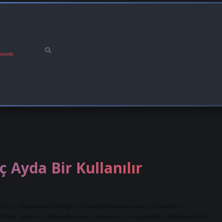
ımızda
 Ayda Bir Kullanılır
u kireç oluşumunu önlediği için bulaşıklarınızın zarar görmesini ve
de her zaman tuz bulundurmanız makineniz için faydalıdır. Makinenizdeki