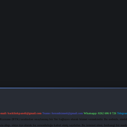
-mail:
backlinkpaneli@gmail.com
Teams:
forumhizmeti@gmail.com
Whatsapp: 0262 606 0 726
Telegra
im Kurumu (BTK) tarafından onaylanmış bir Yer Sağlayıcı olarak hizmet vermektedir. Bu nedenle, sited
 olup, siteye üye olarak bu sorumluluğu kabul etmiş sayılırlar. Bu internet sitesi, herhangi bir mark