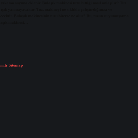
kama suyuna eklenir. Bulaşık makinesi tuzu bittiği nasıl anlaşılır? Tuz
şık yanmayacaktır. Tuz, makineyi ne sıklıkla çalıştırdığınıza ve
enecektir. Bulaşık makinesinin tuzu biterse ne olur? Bu, tuzun su yumuşatma
ulaşık makinesi…
om.tr
Sitemap