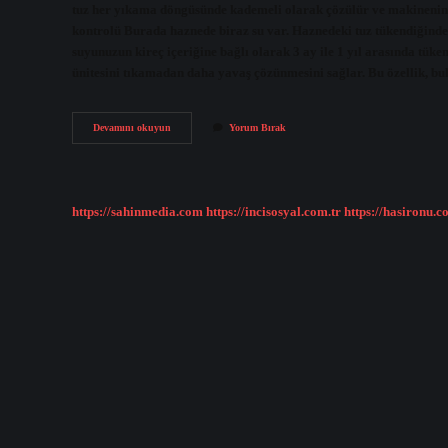
tuz her yıkama döngüsünde kademeli olarak çözülür ve makinenin yı
kontrolü Burada haznede biraz su var. Haznedeki tuz tükendiğinde ı
suyunuzun kireç içeriğine bağlı olarak 3 ay ile 1 yıl arasında tük
ünitesini tıkamadan daha yavaş çözünmesini sağlar. Bu özellik, b
Bulaşık
Devamını okuyun
Yorum Bırak
Makinesi
Tuzu
Kaç
Ayda
Bir
https://sahinmedia.com
https://incisosyal.com.tr
https://hasironu.c
Kullanılır