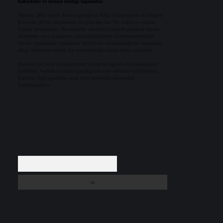
halindedir ve tavsiye niteliği taşımazlar.
Sitemiz, 5651 Sayılı Kanun gereğince Bilgi Teknolojileri ve İletişim
Kurumu (BTK) tarafından onaylanmış bir Yer Sağlayıcı olarak
hizmet vermektedir. Bu nedenle, sitedeki içerikleri proaktif olarak
denetleme veya araştırma yükümlülüğümüz bulunmamaktadır.
Ancak, üyelerimiz yazdıkları içeriklerin sorumluluğunu taşımakta
olup, siteye üye olarak bu sorumluluğu kabul etmiş sayılırlar.
Hukuka ve yasal düzenlemelere aykırı olduğunu düşündüğünüz
içerikleri,
backlinkpanelicomtr@gmail.com
adresine bildirmeniz
halinde, ilgili içerikler yasal süre içerisinde sitemizden
kaldırılacaktır.
Arama