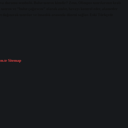
ava durumu sembolü. Bulut tanrısı kimdir? Zeus, Olimpos tanrılarının kralı
tanrısı ve “bulut çağırıcısı” olarak anılır, havayı kontrol eder, alametler
t dağıtarak tanrılar ve insanlık arasında düzeni sağlar. Eski Türkçede
om.tr
Sitemap