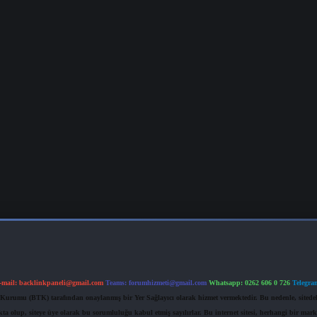
-mail:
backlinkpaneli@gmail.com
Teams:
forumhizmeti@gmail.com
Whatsapp: 0262 606 0 726
Telegra
im Kurumu (BTK) tarafından onaylanmış bir Yer Sağlayıcı olarak hizmet vermektedir. Bu nedenle, sited
 olup, siteye üye olarak bu sorumluluğu kabul etmiş sayılırlar. Bu internet sitesi, herhangi bir mark