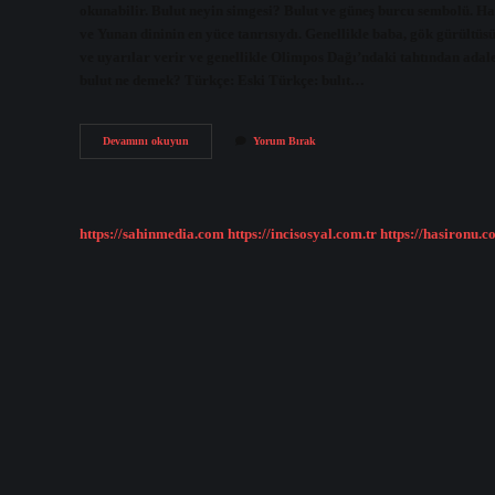
okunabilir. Bulut neyin simgesi? Bulut ve güneş burcu sembolü. H
ve Yunan dininin en yüce tanrısıydı. Genellikle baba, gök gürültüsü 
ve uyarılar verir ve genellikle Olimpos Dağı’ndaki tahtından adale
bulut ne demek? Türkçe: Eski Türkçe: bulıt‎…
Mitolojide
Devamını okuyun
Yorum Bırak
Bulut
Ne
Demek
https://sahinmedia.com
https://incisosyal.com.tr
https://hasironu.c