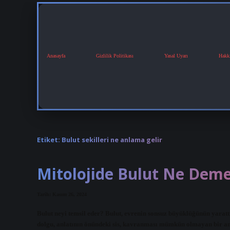
Anasayfa
Gizlilik Politikası
Yasal Uyarı
Hakk
Etiket:
Bulut sekilleri ne anlama gelir
Mitolojide Bulut Ne Dem
Tarih: Kasım 26, 2024
Bulut neyi temsil eder? Bulut, evrenin sonsuz büyüklüğünün yarattı
dolgu, anlatının önündeki sis, kavranması mümkün olmayan bir anla