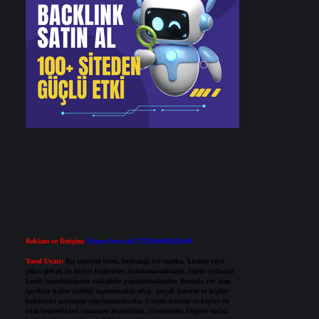
Reklam ve İletişim:
Skype: live:.cid.575569c608265c69
Yasal Uyarı:
Bu internet sitesi, herhangi bir marka, kurum veya
şahıs şirketi ile hiçbir bağlantısı bulunmamaktadır. Sitede yalnızca
kendi hazırladığımız makaleler paylaşılmaktadır. Burada yer alan
içerikler haber niteliği taşımamakta olup, gerçek kurum ve kişiler
hakkında paylaşım yapılmamaktadır. Gerçek kurum ve kişiler ile
isim benzerlikleri tamamen tesadüfidir. Sitemizdeki bilgiler taslak