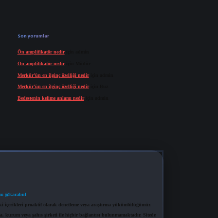
Son yorumlar
Ön amplifikatör nedir
için
admin
Ön amplifikatör nedir
için
Müdür
Merkür’ün en ilginç özelliği nedir
için
admin
Merkür’ün en ilginç özelliği nedir
için
Buz
Bedestenin kelime anlamı nedir
için
admin
m: @karabul
eki içerikleri proaktif olarak denetleme veya araştırma yükümlülüğümüz
a, kurum veya şahıs şirketi ile hiçbir bağlantısı bulunmamaktadır. Sitede