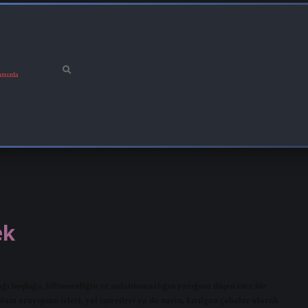
ımızda
ek
ğı boşluğa, bilinmezliğin ve anlatılamazlığın yarığına düşen ince bir
m arayışının izleri, yol işaretleri ya da narin, kırılgan çabalar olarak