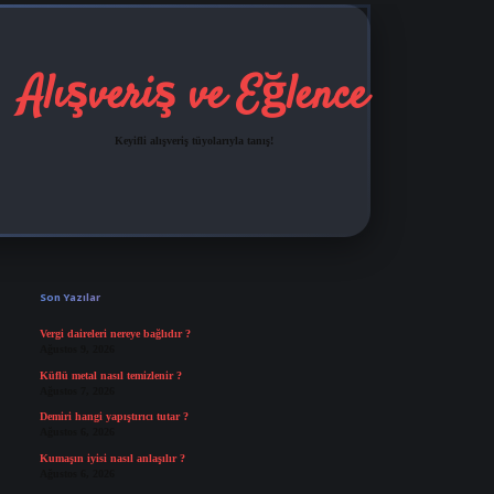
Alışveriş ve Eğlence
Keyifli alışveriş tüyolarıyla tanış!
Sidebar
grandoperabet
tulipbetgiris.org
Son Yazılar
Vergi daireleri nereye bağlıdır ?
Ağustos 9, 2026
Küflü metal nasıl temizlenir ?
Ağustos 7, 2026
Demiri hangi yapıştırıcı tutar ?
Ağustos 6, 2026
Kumaşın iyisi nasıl anlaşılır ?
Ağustos 6, 2026