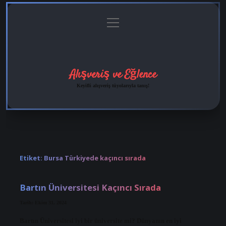
menüyü
Anasayfa
Gizlilik
Yasal
Hakkımızda
aç
Politikası
Uyarı
Alışveriş ve Eğlence
Keyifli alışveriş tüyolarıyla tanış!
Etiket:
Bursa Türkiyede kaçıncı sırada
Bartın Üniversitesi Kaçıncı Sırada
Tarih: Ekim 31, 2024
Bartın Üniversitesi iyi bir üniversite mi? Dünyanın en iyi