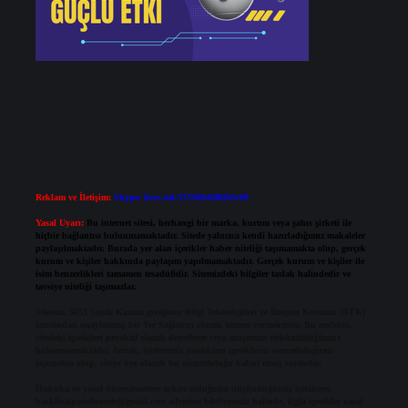
Reklam ve İletişim:
Skype: live:.cid.575569c608265c69
Yasal Uyarı:
Bu internet sitesi, herhangi bir marka, kurum veya şahıs şirketi ile
hiçbir bağlantısı bulunmamaktadır. Sitede yalnızca kendi hazırladığımız makaleler
paylaşılmaktadır. Burada yer alan içerikler haber niteliği taşımamakta olup, gerçek
kurum ve kişiler hakkında paylaşım yapılmamaktadır. Gerçek kurum ve kişiler ile
isim benzerlikleri tamamen tesadüfidir. Sitemizdeki bilgiler taslak halindedir ve
tavsiye niteliği taşımazlar.
Sitemiz, 5651 Sayılı Kanun gereğince Bilgi Teknolojileri ve İletişim Kurumu (BTK)
tarafından onaylanmış bir Yer Sağlayıcı olarak hizmet vermektedir. Bu nedenle,
sitedeki içerikleri proaktif olarak denetleme veya araştırma yükümlülüğümüz
bulunmamaktadır. Ancak, üyelerimiz yazdıkları içeriklerin sorumluluğunu
taşımakta olup, siteye üye olarak bu sorumluluğu kabul etmiş sayılırlar.
Hukuka ve yasal düzenlemelere aykırı olduğunu düşündüğünüz içerikleri,
backlinkpanelicomtr@gmail.com
adresine bildirmeniz halinde, ilgili içerikler yasal