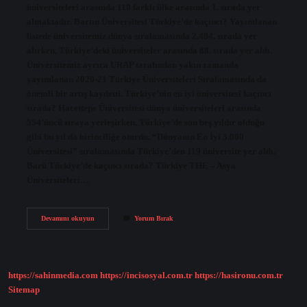
üniversiteleri arasında 110 farklı ülke arasında 1. sırada yer
almaktadır. Bartın Üniversitesi Türkiye’de kaçıncı? Yayımlanan
listede üniversitemiz dünya sıralamasında 2.484. sırada yer
alırken, Türkiye’deki üniversiteler arasında 88. sırada yer aldı.
Üniversitemiz ayrıca URAP tarafından yakın zamanda
yayımlanan 2020-21 Türkiye Üniversiteleri Sıralamasında da
önemli bir artış kaydetti. Türkiye’nin en iyi üniversitesi kaçıncı
sırada? Hacettepe Üniversitesi dünya üniversiteleri arasında
554’üncü sıraya yerleşirken, Türkiye’de son beş yıldır olduğu
gibi bu yıl da birinciliğe oturdu. “Dünyanın En İyi 3.000
Üniversitesi” sıralamasında Türkiye’den 119 üniversite yer aldı.
Barü Türkiye’de kaçıncı sırada? Türkiye THE – Asya
Üniversiteleri…
Bartın
Devamını okuyun
Yorum Bırak
Üniversitesi
Kaçıncı
Sırada
https://sahinmedia.com
https://incisosyal.com.tr
https://hasironu.com.tr
Sitemap