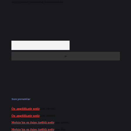
süre içerisinde sitemizden kaldırılacaktır.
Arama
Son yorumlar
Ön amplifikatör nedir
için
admin
Ön amplifikatör nedir
için
Müdür
Merkür’ün en ilginç özelliği nedir
için
admin
Merkür’ün en ilginç özelliği nedir
için
Buz