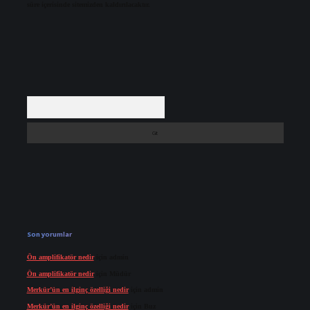
süre içerisinde sitemizden kaldırılacaktır.
Arama
Son yorumlar
Ön amplifikatör nedir
için
admin
Ön amplifikatör nedir
için
Müdür
Merkür’ün en ilginç özelliği nedir
için
admin
Merkür’ün en ilginç özelliği nedir
için
Buz