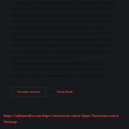
TOPALOĞLU VE BURAK TOPALOĞLU KARDEŞ Mİ? Güldür
Güldür şov ekibindeki iki kişinin akraba olmadığı biliniyor.
Burak Topaloğlu geçen yıl Ezgi Tanır’la evlendi. Kaçak gelin
Almila kimdir? Açelya Topaloğlu; 19 Kasım 1986’da İzmir’de
doğdu. Çocukluğundan ergenliğine kadar dansla iç içe olan
oyuncu, annesinin yönlendirmesiyle oyunculuğa yöneldi. 2009
yılında Müjdat Gezen Konservatuvarı’na girdi ve 2013 yılında
mezun oldu. Açelya Topaloğlu aslen nereli? Açelya Topaloğlu19
Kasım 1986 Karşıyaka, İzmir doğumludurEğitimMüjdat Gezen
Sanat Merkezi Konservatuvar Tiyatro
BölümüMeslekOyuncuAktif yılları2008-günümüz1 hat daha
Açelya Topaloğlu ve Can Yaman sevgili mi? İnadına Aşk
dizisinde iki sevgiliyi canlandıran başrol oyuncuları Açelya…
Açelya
Devamını okuyun
Yorum Bırak
Topaloğlu
Kimin
Akrabası
https://sahinmedia.com
https://incisosyal.com.tr
https://hasironu.com.tr
Sitemap