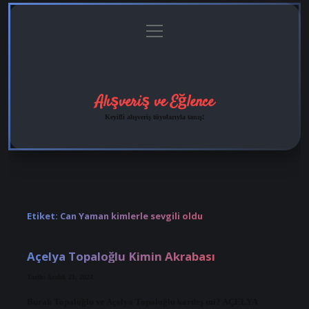
menüyü
Anasayfa
Gizlilik
Yasal
Hakkımızda
aç
Politikası
Uyarı
Alışveriş ve Eğlence
Keyifli alışveriş tüyolarıyla tanış!
Etiket:
Can Yaman kimlerle sevgili oldu
Açelya Topaloğlu Kimin Akrabası
Tarih: Aralık 21, 2024
Burak Topaloğlu ve Açelya Topaloğlu kardeş mi? AÇELYA