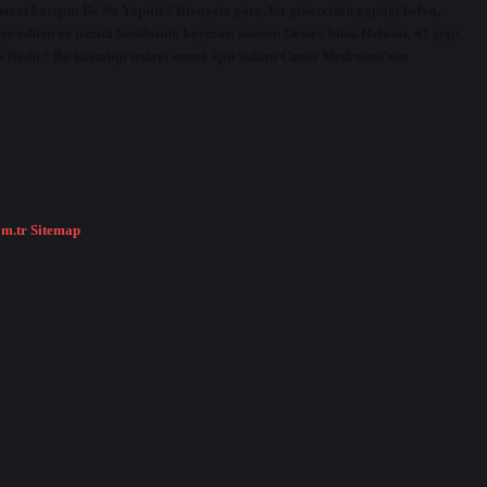
harat karışım İle Ne Yapılır? Rivayete göre, bir şekercinin yaptığı helva,
e edilen ve ismini kendisinin koyması istenen Deva-i Misk Helvası, 41 çeşit
 Nedir? Bu hastalığı tedavi etmek için Sultan Camii Medresesi’nin
om.tr
Sitemap