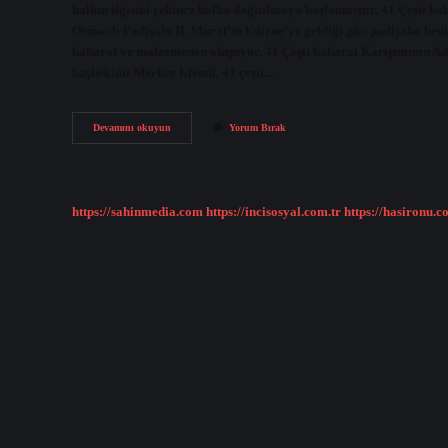
halkın ilgisini çekince halka dağıtılmaya başlanmıştır. 41 Çeşit ba
Osmanlı Padişahı II. Murat’ın Edirne’ye geldiği gün padişaha hediy
baharat ve malzemeden oluşuyor. 41 Çeşit baharat Karışımının Adı
başhekimi Merkez Efendi, 41 çeşit…
41
Devamını okuyun
Yorum Bırak
Çeşit
Baharatın
Içinde
Neler
Var
https://sahinmedia.com
https://incisosyal.com.tr
https://hasironu.c