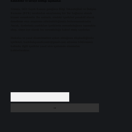
halindedir ve tavsiye niteliği taşımazlar.
Sitemiz, 5651 Sayılı Kanun gereğince Bilgi Teknolojileri ve İletişim
Kurumu (BTK) tarafından onaylanmış bir Yer Sağlayıcı olarak
hizmet vermektedir. Bu nedenle, sitedeki içerikleri proaktif olarak
denetleme veya araştırma yükümlülüğümüz bulunmamaktadır.
Ancak, üyelerimiz yazdıkları içeriklerin sorumluluğunu taşımakta
olup, siteye üye olarak bu sorumluluğu kabul etmiş sayılırlar.
Hukuka ve yasal düzenlemelere aykırı olduğunu düşündüğünüz
içerikleri,
backlinkpanelicomtr@gmail.com
adresine bildirmeniz
halinde, ilgili içerikler yasal süre içerisinde sitemizden
kaldırılacaktır.
Arama