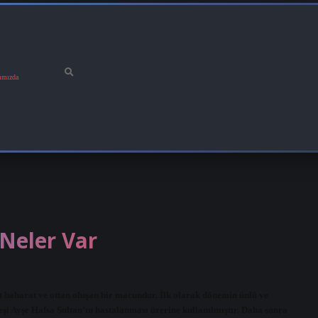
ımızda
 Neler Var
 baharat ve ottan oluşan bir macundur. İlk olarak dönemin ünlü ve
eşi Ayşe Hafsa Sultan’ın hastalanması üzerine kullanılmıştır. Daha sonra