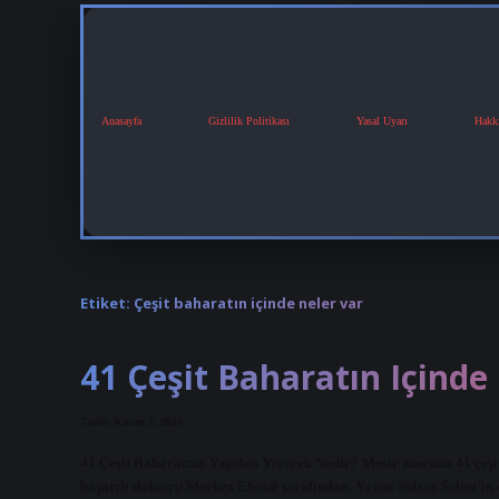
Anasayfa
Gizlilik Politikası
Yasal Uyarı
Hakk
Etiket:
Çeşit baharatın içinde neler var
41 Çeşit Baharatın Içinde
Tarih: Kasım 5, 2024
41 Çeşit Baharattan Yapılan Yiyecek Nedir? Mesir macunu 41 çeşit
başarılı doktoru Merkez Efendi tarafından, Yavuz Sultan Selim’in 