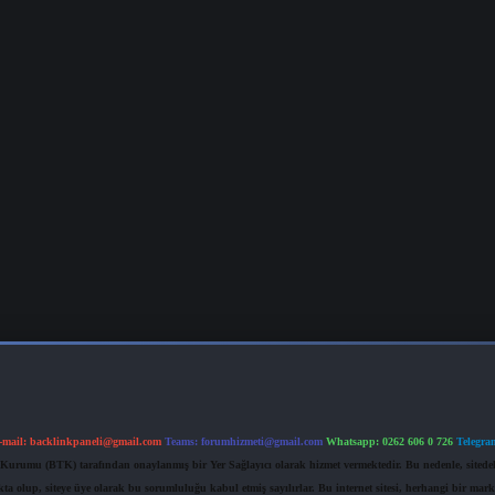
-mail:
backlinkpaneli@gmail.com
Teams:
forumhizmeti@gmail.com
Whatsapp: 0262 606 0 726
Telegra
im Kurumu (BTK) tarafından onaylanmış bir Yer Sağlayıcı olarak hizmet vermektedir. Bu nedenle, sited
 olup, siteye üye olarak bu sorumluluğu kabul etmiş sayılırlar. Bu internet sitesi, herhangi bir mark