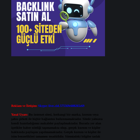
Reklam ve İletişim:
Skype: live:.cid.575569c608265c69
Yasal Uyarı:
Bu internet sitesi, herhangi bir marka, kurum veya
şahıs şirketi ile hiçbir bağlantısı bulunmamaktadır. Sitede yalnızca
kendi hazırladığımız makaleler paylaşılmaktadır. Burada yer alan
içerikler haber niteliği taşımamakta olup, gerçek kurum ve kişiler
hakkında paylaşım yapılmamaktadır. Gerçek kurum ve kişiler ile
isim benzerlikleri tamamen tesadüfidir. Sitemizdeki bilgiler taslak