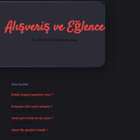
Alışveriş ve Eğlence
Keyifli alışveriş tüyolarıyla tanış!
Sidebar
grandoperabet
tulipbetgiris.org
Son Yazılar
Demiri hangi yapıştırıcı tutar ?
Ağustos 6, 2026
Kumaşın iyisi nasıl anlaşılır ?
Ağustos 6, 2026
Avene gece kremi ne işe yarar ?
Ağustos 5, 2026
Amon Ra gerçekte kimdir ?
Ağustos 3, 2026