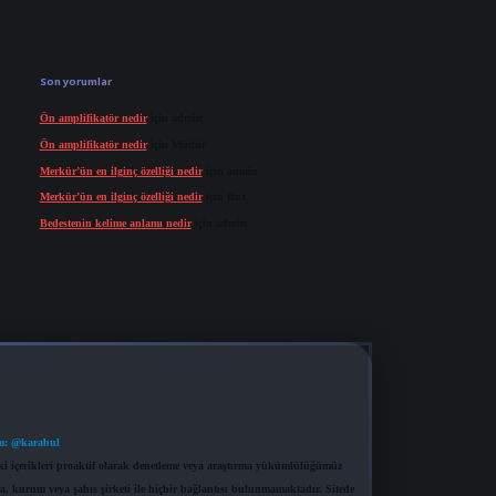
Son yorumlar
Ön amplifikatör nedir
için
admin
Ön amplifikatör nedir
için
Müdür
Merkür’ün en ilginç özelliği nedir
için
admin
Merkür’ün en ilginç özelliği nedir
için
Buz
Bedestenin kelime anlamı nedir
için
admin
m: @karabul
eki içerikleri proaktif olarak denetleme veya araştırma yükümlülüğümüz
a, kurum veya şahıs şirketi ile hiçbir bağlantısı bulunmamaktadır. Sitede