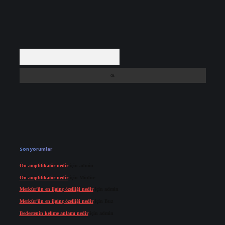
Arama
Son yorumlar
Ön amplifikatör nedir
için
admin
Ön amplifikatör nedir
için
Müdür
Merkür’ün en ilginç özelliği nedir
için
admin
Merkür’ün en ilginç özelliği nedir
için
Buz
Bedestenin kelime anlamı nedir
için
admin