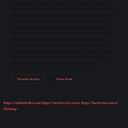
anlamına gelir. Chubby ne demek LGBT? Tombul, tombul
kültürünün bir parçası olarak tanımlanan aşırı kilolu veya obez
bir eşcinsel erkektir. Tombul, tombul kültürünün bir parçası
olarak tanımlanan aşırı kilolu veya obez bir eşcinsel erkektir.
Chubby erkek ne demek? (genellikle eşcinsel argosunda) Aşırı
kilolu veya obez eşcinsel erkek. (genellikle eşcinsel argosunda)
Aşırı kilolu veya obez eşcinsel erkek. Chubby bear nedir?
Benzersiz ve sevimli orman hayvanları 3D elastomer butik
üretimde yapılmıştır, hem çok hafiftir hem de vakumlu üretim
dişleri ve özel epoksi gözleriyle sahada çok etkilidir. Birçok
orman hayvanı büyüktür ve güçlü bir şekilde inşa…
Chubby
Devamını okuyun
Yorum Bırak
Ne
De
https://sahinmedia.com
https://incisosyal.com.tr
https://hasironu.com.tr
Sitemap