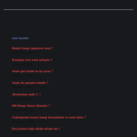
Sidebar
Son Yazılar
Demiri hangi yapıştırıcı tutar ?
Ağustos 6, 2026
Kumaşın iyisi nasıl anlaşılır ?
Ağustos 6, 2026
Avene gece kremi ne işe yarar ?
Ağustos 5, 2026
Amon Ra gerçekte kimdir ?
Ağustos 3, 2026
Abstraction nedir C ?
Ağustos 3, 2026
690 Hesap Nereye Aktarılır ?
Temmuz 30, 2026
Uzaklaştırma kararı hangi durumlarda ve nasıl alınır ?
Temmuz 29, 2026
Koç kadını boğa erkeği anlaşır mı ?
Temmuz 27, 2026