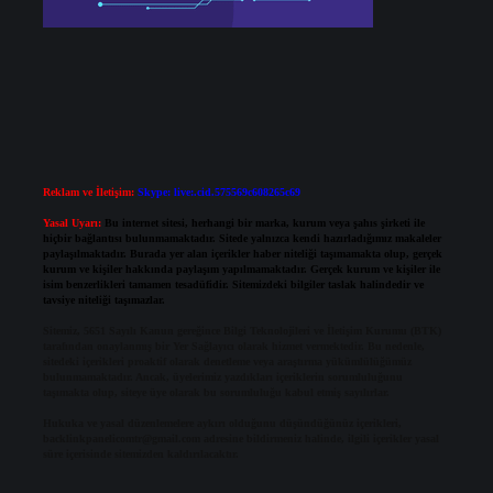
Reklam ve İletişim:
Skype: live:.cid.575569c608265c69
Yasal Uyarı:
Bu internet sitesi, herhangi bir marka, kurum veya şahıs şirketi ile
hiçbir bağlantısı bulunmamaktadır. Sitede yalnızca kendi hazırladığımız makaleler
paylaşılmaktadır. Burada yer alan içerikler haber niteliği taşımamakta olup, gerçek
kurum ve kişiler hakkında paylaşım yapılmamaktadır. Gerçek kurum ve kişiler ile
isim benzerlikleri tamamen tesadüfidir. Sitemizdeki bilgiler taslak halindedir ve
tavsiye niteliği taşımazlar.
Sitemiz, 5651 Sayılı Kanun gereğince Bilgi Teknolojileri ve İletişim Kurumu (BTK)
tarafından onaylanmış bir Yer Sağlayıcı olarak hizmet vermektedir. Bu nedenle,
sitedeki içerikleri proaktif olarak denetleme veya araştırma yükümlülüğümüz
bulunmamaktadır. Ancak, üyelerimiz yazdıkları içeriklerin sorumluluğunu
taşımakta olup, siteye üye olarak bu sorumluluğu kabul etmiş sayılırlar.
Hukuka ve yasal düzenlemelere aykırı olduğunu düşündüğünüz içerikleri,
backlinkpanelicomtr@gmail.com
adresine bildirmeniz halinde, ilgili içerikler yasal
süre içerisinde sitemizden kaldırılacaktır.