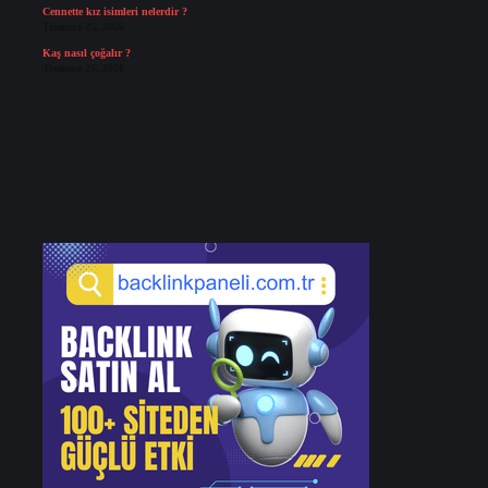
Cennette kız isimleri nelerdir ?
Temmuz 25, 2026
Kaş nasıl çoğalır ?
Temmuz 25, 2026