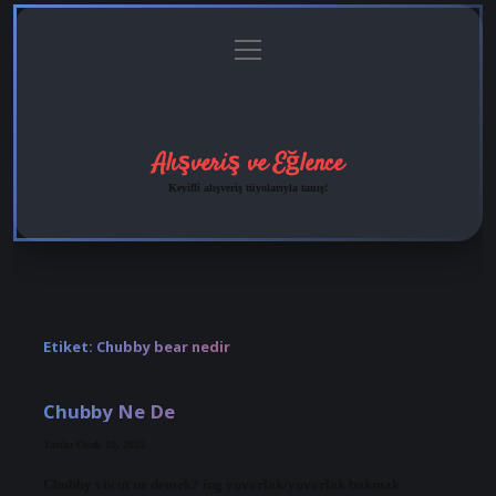
menüyü
Anasayfa
Gizlilik
Yasal
Hakkımızda
aç
Politikası
Uyarı
Alışveriş ve Eğlence
Keyifli alışveriş tüyolarıyla tanış!
Etiket:
Chubby bear nedir
Chubby Ne De
Tarih: Ocak 19, 2025
Chubby vücut ne demek? ing yuvarlak/yuvarlak bakmak