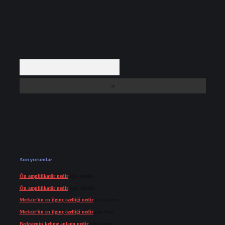
Arama
Son yorumlar
Ön amplifikatör nedir
için
admin
Ön amplifikatör nedir
için
Müdür
Merkür’ün en ilginç özelliği nedir
için
admin
Merkür’ün en ilginç özelliği nedir
için
Buz
Bedestenin kelime anlamı nedir
için
admin