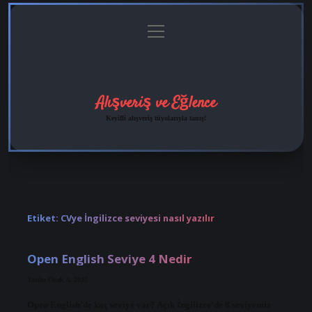
menüyü
Anasayfa
Gizlilik
Yasal
Hakkımızda
aç
Politikası
Uyarı
Alışveriş ve Eğlence
Keyifli alışveriş tüyolarıyla tanış!
Etiket:
CVye İngilizce seviyesi nasıl yazılır
Open English Seviye 4 Nedir
Tarih: Ocak 4, 2025
Open English’de kaç seviye var? Açık İngilizce’de 8 seviyemiz