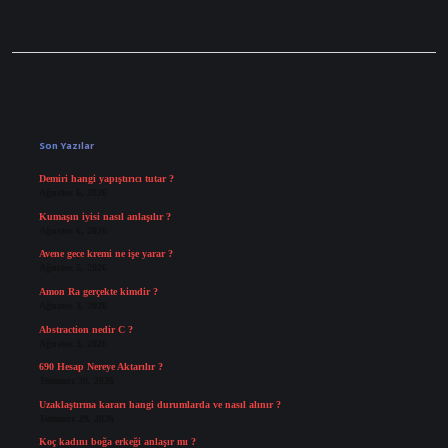
Sidebar
Son Yazılar
Demiri hangi yapıştırıcı tutar ?
Ağustos 6, 2026
Kumaşın iyisi nasıl anlaşılır ?
Ağustos 6, 2026
Avene gece kremi ne işe yarar ?
Ağustos 5, 2026
Amon Ra gerçekte kimdir ?
Ağustos 3, 2026
Abstraction nedir C ?
Ağustos 3, 2026
690 Hesap Nereye Aktarılır ?
Temmuz 30, 2026
Uzaklaştırma kararı hangi durumlarda ve nasıl alınır ?
Temmuz 29, 2026
Koç kadını boğa erkeği anlaşır mı ?