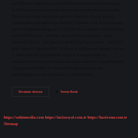
var. Dil yolculuğunuza, yerleştirme sınavının sonuçlarına göre
belirlenen mevcut yeteneğinize en yakın seviyeden başlarsınız.
Her seviye canlı oturumlar, güncel haberlere dayalı pratik
alıştırmalar, sık kullanılan ifadeler, videolar ve 8 dersten oluşur.
Level 4 İngilizce hangi seviye? GER dil seviyeleri: SeviyeSeviye
adıCEFR1Temel – Alt Orta SeviyeA22Orta Öncesi – Orta
SeviyeB13Orta – Üst Orta SeviyeB24Üst Orta Seviye – İleriC12
satır daha 15 Ağustos 2023 Seviyesi 4 İngilizce ne demek? Seviye
4. Bilmediğiniz konulardaki bilgileri özümseyebilir ve
başkalarıyla çok çeşitli konularda uzun sohbetler yapabilirsiniz.
Ancak, uzun ifadelerde veya bilmediğiniz konularda
tutarlılığınızı henüz koruyamıyor olabilirsiniz.…
Open
Devamını okuyun
Yorum Bırak
English
Seviye
4
Nedir
https://sahinmedia.com
https://incisosyal.com.tr
https://hasironu.com.tr
Sitemap