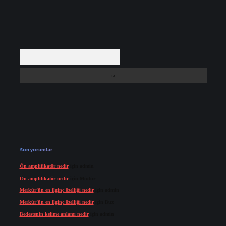
Arama
Son yorumlar
Ön amplifikatör nedir
için
admin
Ön amplifikatör nedir
için
Müdür
Merkür’ün en ilginç özelliği nedir
için
admin
Merkür’ün en ilginç özelliği nedir
için
Buz
Bedestenin kelime anlamı nedir
için
admin