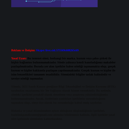
Reklam ve İletişim:
Skype: live:.cid.575569c608265c69
Yasal Uyarı:
Bu internet sitesi, herhangi bir marka, kurum veya şahıs şirketi ile
hiçbir bağlantısı bulunmamaktadır. Sitede yalnızca kendi hazırladığımız makaleler
paylaşılmaktadır. Burada yer alan içerikler haber niteliği taşımamakta olup, gerçek
kurum ve kişiler hakkında paylaşım yapılmamaktadır. Gerçek kurum ve kişiler ile
isim benzerlikleri tamamen tesadüfidir. Sitemizdeki bilgiler taslak halindedir ve
tavsiye niteliği taşımazlar.
Sitemiz, 5651 Sayılı Kanun gereğince Bilgi Teknolojileri ve İletişim Kurumu (BTK)
tarafından onaylanmış bir Yer Sağlayıcı olarak hizmet vermektedir. Bu nedenle,
sitedeki içerikleri proaktif olarak denetleme veya araştırma yükümlülüğümüz
bulunmamaktadır. Ancak, üyelerimiz yazdıkları içeriklerin sorumluluğunu
taşımakta olup, siteye üye olarak bu sorumluluğu kabul etmiş sayılırlar.
Hukuka ve yasal düzenlemelere aykırı olduğunu düşündüğünüz içerikleri,
backlinkpanelicomtr@gmail.com
adresine bildirmeniz halinde, ilgili içerikler yasal
süre içerisinde sitemizden kaldırılacaktır.