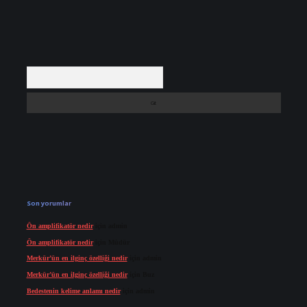
Arama
Son yorumlar
Ön amplifikatör nedir
için
admin
Ön amplifikatör nedir
için
Müdür
Merkür’ün en ilginç özelliği nedir
için
admin
Merkür’ün en ilginç özelliği nedir
için
Buz
Bedestenin kelime anlamı nedir
için
admin