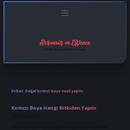
menüyü
Anasayfa
Gizlilik
Yasal
Hakkımızda
aç
Politikası
Uyarı
Alışveriş ve Eğlence
Keyifli alışveriş tüyolarıyla tanış!
Etiket:
Doğal kırmızı boya nasıl yapılır
Kırmızı Boya Hangi Bitkiden Yapılır
Tarih: Ocak 18, 2025
Türk kırmızısı nasıl yapılır? Boyanın ham maddesi Rubia