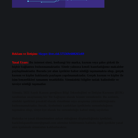
Reklam ve İletişim:
Skype: live:.cid.575569c608265c69
Yasal Uyarı:
Bu internet sitesi, herhangi bir marka, kurum veya şahıs şirketi ile
hiçbir bağlantısı bulunmamaktadır. Sitede yalnızca kendi hazırladığımız makaleler
paylaşılmaktadır. Burada yer alan içerikler haber niteliği taşımamakta olup, gerçek
kurum ve kişiler hakkında paylaşım yapılmamaktadır. Gerçek kurum ve kişiler ile
isim benzerlikleri tamamen tesadüfidir. Sitemizdeki bilgiler taslak halindedir ve
tavsiye niteliği taşımazlar.
Sitemiz, 5651 Sayılı Kanun gereğince Bilgi Teknolojileri ve İletişim Kurumu (BTK)
tarafından onaylanmış bir Yer Sağlayıcı olarak hizmet vermektedir. Bu nedenle,
sitedeki içerikleri proaktif olarak denetleme veya araştırma yükümlülüğümüz
bulunmamaktadır. Ancak, üyelerimiz yazdıkları içeriklerin sorumluluğunu
taşımakta olup, siteye üye olarak bu sorumluluğu kabul etmiş sayılırlar.
Hukuka ve yasal düzenlemelere aykırı olduğunu düşündüğünüz içerikleri,
backlinkpanelicomtr@gmail.com
adresine bildirmeniz halinde, ilgili içerikler yasal
süre içerisinde sitemizden kaldırılacaktır.