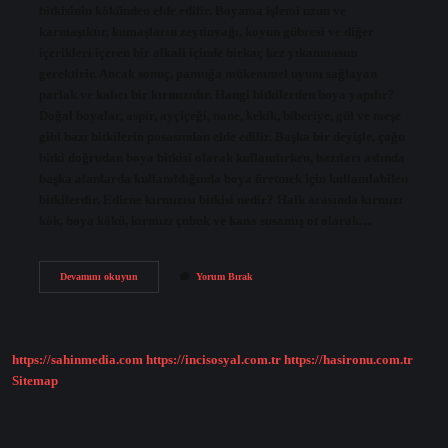
bitkisinin kökünden elde edilir. Boyama işlemi uzun ve
karmaşıktır, kumaşların zeytinyağı, koyun gübresi ve diğer
içerikleri içeren bir alkali içinde birkaç kez yıkanmasını
gerektirir. Ancak sonuç, pamuğa mükemmel uyum sağlayan
parlak ve kalıcı bir kırmızıdır. Hangi bitkilerden boya yapılır?
Doğal boyalar, aspir, ayçiçeği, nane, kekik, biberiye, gül ve meşe
gibi bazı bitkilerin posasından elde edilir. Başka bir deyişle, çoğu
bitki doğrudan boya bitkisi olarak kullanılırken, bazıları aslında
başka alanlarda kullanıldığında boya üretmek için kullanılabilen
bitkilerdir. Edirne kırmızısı bitkisi nedir? Halk arasında kırmızı
kök, boya kökü, kırmızı çubuk ve kana susamış ot olarak…
Kırmızı
Devamını okuyun
Yorum Bırak
Boya
Hangi
Bitkiden
Yapılır
https://sahinmedia.com
https://incisosyal.com.tr
https://hasironu.com.tr
Sitemap