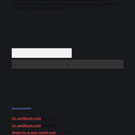
backlinkpanelicomtr@gmail.com
adresine bildirmeniz halinde, ilgili içerikler yasal
süre içerisinde sitemizden kaldırılacaktır.
Arama
Son yorumlar
Ön amplifikatör nedir
için
admin
Ön amplifikatör nedir
için
Müdür
Merkür’ün en ilginç özelliği nedir
için
admin