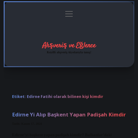
menüyü
Anasayfa
Gizlilik
Yasal
Hakkımızda
aç
Politikası
Uyarı
Alışveriş ve Eğlence
Keyifli alışveriş tüyolarıyla tanış!
Etiket:
Edirne Fatihi olarak bilinen kişi kimdir
Edirne Yi Alıp Başkent Yapan Padişah Kimdir
Tarih: Kasım 17, 2024
Edirne’yi başkent yapan padişah kimdir? Balkanlar’daki