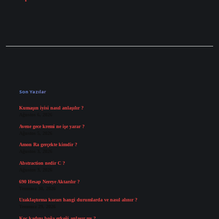
Sidebar
Son Yazılar
Kumaşın iyisi nasıl anlaşılır ?
Ağustos 6, 2026
Avene gece kremi ne işe yarar ?
Ağustos 5, 2026
Amon Ra gerçekte kimdir ?
Ağustos 3, 2026
Abstraction nedir C ?
Ağustos 3, 2026
690 Hesap Nereye Aktarılır ?
Temmuz 30, 2026
Uzaklaştırma kararı hangi durumlarda ve nasıl alınır ?
Temmuz 29, 2026
Koç kadını boğa erkeği anlaşır mı ?