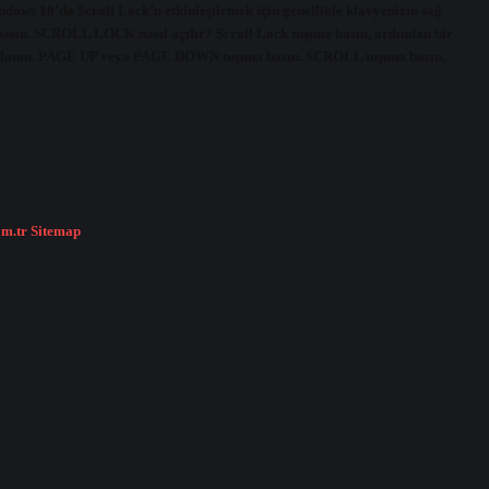
ndows 10’da Scroll Lock’u etkinleştirmek için genellikle klavyenizin sağ
 basın. SCROLL LOCK nasıl açılır? Scroll Lock tuşuna basın, ardından bir
ullanın. PAGE UP veya PAGE DOWN tuşuna basın. SCROLL tuşuna basın,
om.tr
Sitemap