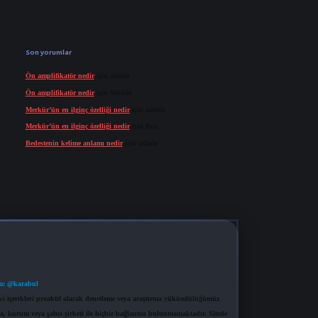
Son yorumlar
Ön amplifikatör nedir
için
admin
Ön amplifikatör nedir
için
Müdür
Merkür’ün en ilginç özelliği nedir
için
admin
Merkür’ün en ilginç özelliği nedir
için
Buz
Bedestenin kelime anlamı nedir
için
admin
m: @karabul
eki içerikleri proaktif olarak denetleme veya araştırma yükümlülüğümüz
a, kurum veya şahıs şirketi ile hiçbir bağlantısı bulunmamaktadır. Sitede