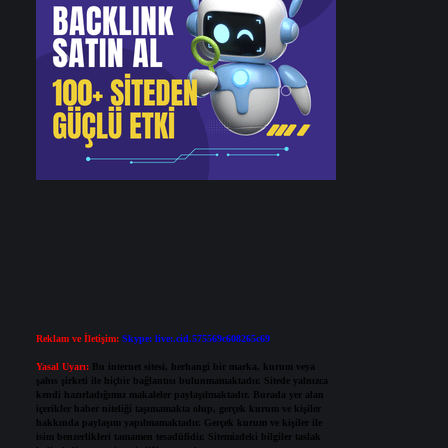
Reklam ve İletişim:
Skype: live:.cid.575569c608265c69
Yasal Uyarı:
Bu internet sitesi, herhangi bir marka, kurum veya
şahıs şirketi ile hiçbir bağlantısı bulunmamaktadır. Sitede yalnızca
kendi hazırladığımız makaleler paylaşılmaktadır. Burada yer alan
içerikler haber niteliği taşımamakta olup, gerçek kurum ve kişiler
hakkında paylaşım yapılmamaktadır. Gerçek kurum ve kişiler ile
isim benzerlikleri tamamen tesadüfidir. Sitemizdeki bilgiler taslak