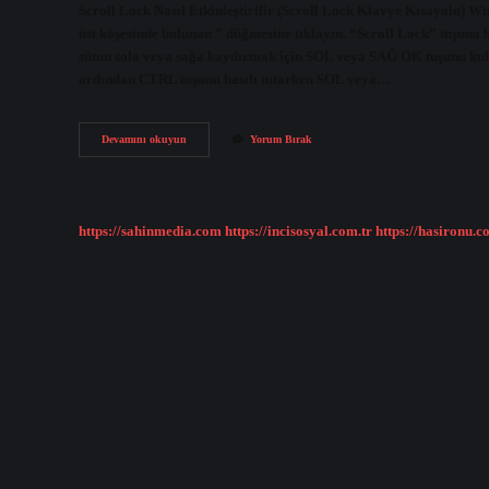
Scroll Lock Nasıl Etkinleştirilir (Scroll Lock Klavye Kısayolu) Wi
üst köşesinde bulunan ” düğmesine tıklayın. “Scroll Lock” tuşuna
sütun sola veya sağa kaydırmak için SOL veya SAĞ OK tuşunu k
ardından CTRL tuşunu basılı tutarken SOL veya…
Kaydirma
Devamını okuyun
Yorum Bırak
Kilidi
Nasil
Açilir
https://sahinmedia.com
https://incisosyal.com.tr
https://hasironu.c