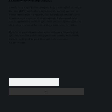
halindedir ve tavsiye niteliği taşımazlar.
Sitemiz, 5651 Sayılı Kanun gereğince Bilgi Teknolojileri ve İletişim
Kurumu (BTK) tarafından onaylanmış bir Yer Sağlayıcı olarak
hizmet vermektedir. Bu nedenle, sitedeki içerikleri proaktif olarak
denetleme veya araştırma yükümlülüğümüz bulunmamaktadır.
Ancak, üyelerimiz yazdıkları içeriklerin sorumluluğunu taşımakta
olup, siteye üye olarak bu sorumluluğu kabul etmiş sayılırlar.
Hukuka ve yasal düzenlemelere aykırı olduğunu düşündüğünüz
içerikleri,
backlinkpanelicomtr@gmail.com
adresine bildirmeniz
halinde, ilgili içerikler yasal süre içerisinde sitemizden
kaldırılacaktır.
Arama