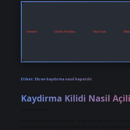
Anasayfa
Gizlilik Politikası
Yasal Uyarı
Hakk
Etiket:
Ekran kaydırma nasıl kapatılır
Kaydirma Kilidi Nasil Açil
Tarih: Aralık 23, 2024
Klavyede kaydırma tuşu hangisi? Windows 10’da Scroll Lock Nasıl
Lock’u etkinleştirmek için genellikle klavyenizin sağ üst köşesi