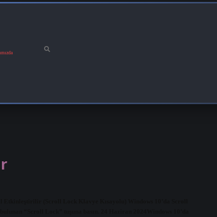
ımızda
ir
 Etkinleştirilir (Scroll Lock Klavye Kısayolu) Windows 10’da Scroll
nde bulunan “Scroll Lock” tuşuna basın. 24 Haziran 2024Windows 10’da