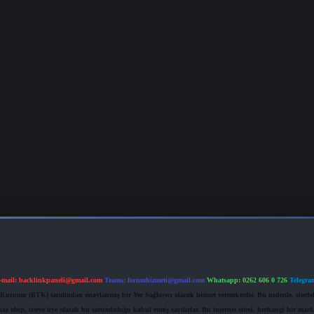
-mail:
backlinkpaneli@gmail.com
Teams:
forumhizmeti@gmail.com
Whatsapp: 0262 606 0 726
Telegra
im Kurumu (BTK) tarafından onaylanmış bir Yer Sağlayıcı olarak hizmet vermektedir. Bu nedenle, sited
 olup, siteye üye olarak bu sorumluluğu kabul etmiş sayılırlar. Bu internet sitesi, herhangi bir mark