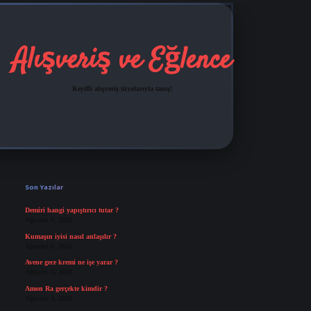
Alışveriş ve Eğlence
Keyifli alışveriş tüyolarıyla tanış!
Sidebar
grandoperabet
tulipbetgir
Son Yazılar
Demiri hangi yapıştırıcı tutar ?
Ağustos 6, 2026
Kumaşın iyisi nasıl anlaşılır ?
Ağustos 6, 2026
Avene gece kremi ne işe yarar ?
Ağustos 5, 2026
Amon Ra gerçekte kimdir ?
Ağustos 3, 2026