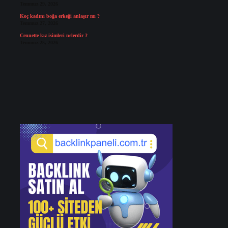
Temmuz 29, 2026
Koç kadını boğa erkeği anlaşır mı ?
Temmuz 27, 2026
Cennette kız isimleri nelerdir ?
Temmuz 25, 2026