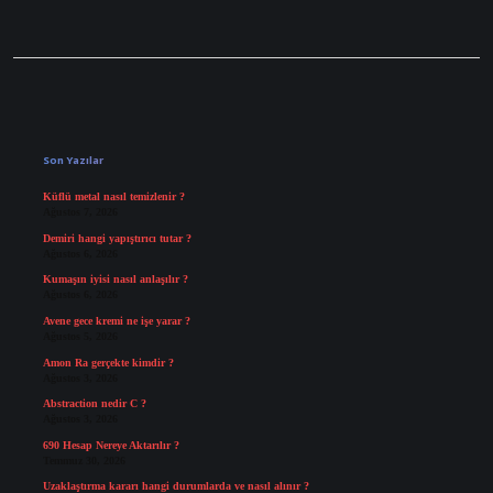
Sidebar
Son Yazılar
Küflü metal nasıl temizlenir ?
Ağustos 7, 2026
Demiri hangi yapıştırıcı tutar ?
Ağustos 6, 2026
Kumaşın iyisi nasıl anlaşılır ?
Ağustos 6, 2026
Avene gece kremi ne işe yarar ?
Ağustos 5, 2026
Amon Ra gerçekte kimdir ?
Ağustos 3, 2026
Abstraction nedir C ?
Ağustos 3, 2026
690 Hesap Nereye Aktarılır ?
Temmuz 30, 2026
Uzaklaştırma kararı hangi durumlarda ve nasıl alınır ?