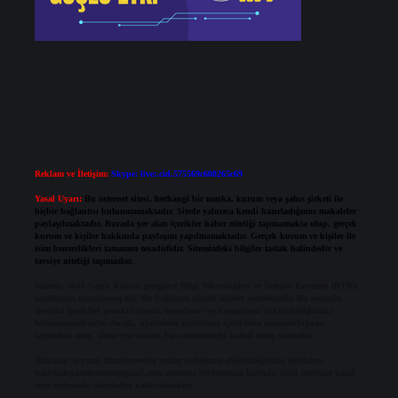
Reklam ve İletişim:
Skype: live:.cid.575569c608265c69
Yasal Uyarı:
Bu internet sitesi, herhangi bir marka, kurum veya şahıs şirketi ile
hiçbir bağlantısı bulunmamaktadır. Sitede yalnızca kendi hazırladığımız makaleler
paylaşılmaktadır. Burada yer alan içerikler haber niteliği taşımamakta olup, gerçek
kurum ve kişiler hakkında paylaşım yapılmamaktadır. Gerçek kurum ve kişiler ile
isim benzerlikleri tamamen tesadüfidir. Sitemizdeki bilgiler taslak halindedir ve
tavsiye niteliği taşımazlar.
Sitemiz, 5651 Sayılı Kanun gereğince Bilgi Teknolojileri ve İletişim Kurumu (BTK)
tarafından onaylanmış bir Yer Sağlayıcı olarak hizmet vermektedir. Bu nedenle,
sitedeki içerikleri proaktif olarak denetleme veya araştırma yükümlülüğümüz
bulunmamaktadır. Ancak, üyelerimiz yazdıkları içeriklerin sorumluluğunu
taşımakta olup, siteye üye olarak bu sorumluluğu kabul etmiş sayılırlar.
Hukuka ve yasal düzenlemelere aykırı olduğunu düşündüğünüz içerikleri,
backlinkpanelicomtr@gmail.com
adresine bildirmeniz halinde, ilgili içerikler yasal
süre içerisinde sitemizden kaldırılacaktır.