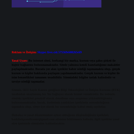
Reklam ve İletişim:
Skype: live:.cid.575569c608265c69
Yasal Uyarı:
Bu internet sitesi, herhangi bir marka, kurum veya şahıs şirketi ile
hiçbir bağlantısı bulunmamaktadır. Sitede yalnızca kendi hazırladığımız makaleler
paylaşılmaktadır. Burada yer alan içerikler haber niteliği taşımamakta olup, gerçek
kurum ve kişiler hakkında paylaşım yapılmamaktadır. Gerçek kurum ve kişiler ile
isim benzerlikleri tamamen tesadüfidir. Sitemizdeki bilgiler taslak halindedir ve
tavsiye niteliği taşımazlar.
Sitemiz, 5651 Sayılı Kanun gereğince Bilgi Teknolojileri ve İletişim Kurumu (BTK)
tarafından onaylanmış bir Yer Sağlayıcı olarak hizmet vermektedir. Bu nedenle,
sitedeki içerikleri proaktif olarak denetleme veya araştırma yükümlülüğümüz
bulunmamaktadır. Ancak, üyelerimiz yazdıkları içeriklerin sorumluluğunu
taşımakta olup, siteye üye olarak bu sorumluluğu kabul etmiş sayılırlar.
Hukuka ve yasal düzenlemelere aykırı olduğunu düşündüğünüz içerikleri,
backlinkpanelicomtr@gmail.com
adresine bildirmeniz halinde, ilgili içerikler yasal
süre içerisinde sitemizden kaldırılacaktır.