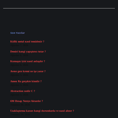
Sidebar
Son Yazılar
Küflü metal nasıl temizlenir ?
Ağustos 7, 2026
Demiri hangi yapıştırıcı tutar ?
Ağustos 6, 2026
Kumaşın iyisi nasıl anlaşılır ?
Ağustos 6, 2026
Avene gece kremi ne işe yarar ?
Ağustos 5, 2026
Amon Ra gerçekte kimdir ?
Ağustos 3, 2026
Abstraction nedir C ?
Ağustos 3, 2026
690 Hesap Nereye Aktarılır ?
Temmuz 30, 2026
Uzaklaştırma kararı hangi durumlarda ve nasıl alınır ?
Temmuz 29, 2026