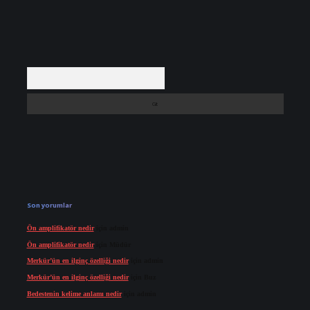
Arama
Son yorumlar
Ön amplifikatör nedir
için
admin
Ön amplifikatör nedir
için
Müdür
Merkür’ün en ilginç özelliği nedir
için
admin
Merkür’ün en ilginç özelliği nedir
için
Buz
Bedestenin kelime anlamı nedir
için
admin