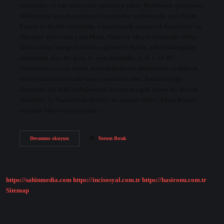
tamamlar ve yaz aylarında tarlalara çıkar. Özetlemek gerekirse,
ilkbaharda hasadı yapılacak bezelyeler sonbaharda yani Ekim,
Kasım ve Aralık aylarında, yazın hasadı yapılacak bezelyeler ise
ilkbahar aylarında yani Mart, Nisan ve Mayıs aylarında ekilir.
Bakla ekimi hangi aylarda yapılmalı? Bakla, adını baklagiller
ailesinden alan bir gıda ve yem bitkisidir. A, B, C ve B2
vitaminleri içeren bakla, kötü kolesterolü düşürmeye ve böbrek
fonksiyonlarını arındırmaya yardımcı olur. Bakla soğuğa
dayanıklı bir bitki olduğundan, Kasım ayı gibi erken bir tarihte
ekilebilir. İç Anadolu’da bezelye ne zaman ekilir? Ekim Kasım
ayından Mayıs ayına kadar…
Bakla
Devamını okuyun
Yorum Bırak
Ve
Bezelye
Hangi
Ayda
Dikilir
https://sahinmedia.com
https://incisosyal.com.tr
https://hasironu.com.tr
Sitemap