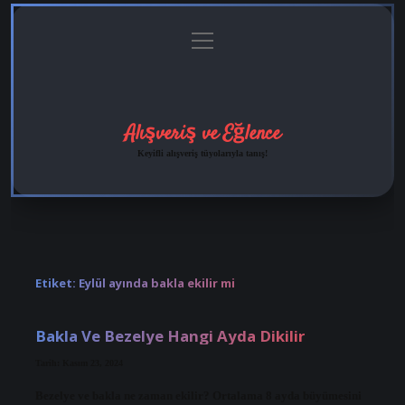
menüyü
Anasayfa
Gizlilik
Yasal
Hakkımızda
aç
Politikası
Uyarı
Alışveriş ve Eğlence
Keyifli alışveriş tüyolarıyla tanış!
Etiket:
Eylül ayında bakla ekilir mi
Bakla Ve Bezelye Hangi Ayda Dikilir
Tarih: Kasım 23, 2024
Bezelye ve bakla ne zaman ekilir? Ortalama 8 ayda büyümesini