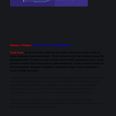
Reklam ve İletişim:
Skype: live:.cid.575569c608265c69
Yasal Uyarı:
Bu internet sitesi, herhangi bir marka, kurum veya şahıs şirketi ile
hiçbir bağlantısı bulunmamaktadır. Sitede yalnızca kendi hazırladığımız makaleler
paylaşılmaktadır. Burada yer alan içerikler haber niteliği taşımamakta olup, gerçek
kurum ve kişiler hakkında paylaşım yapılmamaktadır. Gerçek kurum ve kişiler ile
isim benzerlikleri tamamen tesadüfidir. Sitemizdeki bilgiler taslak halindedir ve
tavsiye niteliği taşımazlar.
Sitemiz, 5651 Sayılı Kanun gereğince Bilgi Teknolojileri ve İletişim Kurumu (BTK)
tarafından onaylanmış bir Yer Sağlayıcı olarak hizmet vermektedir. Bu nedenle,
sitedeki içerikleri proaktif olarak denetleme veya araştırma yükümlülüğümüz
bulunmamaktadır. Ancak, üyelerimiz yazdıkları içeriklerin sorumluluğunu
taşımakta olup, siteye üye olarak bu sorumluluğu kabul etmiş sayılırlar.
Hukuka ve yasal düzenlemelere aykırı olduğunu düşündüğünüz içerikleri,
backlinkpanelicomtr@gmail.com
adresine bildirmeniz halinde, ilgili içerikler yasal
süre içerisinde sitemizden kaldırılacaktır.