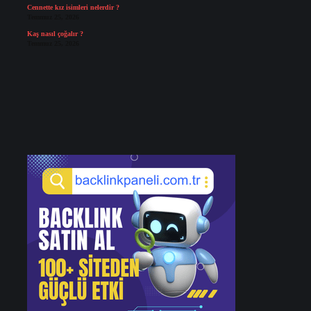
Cennette kız isimleri nelerdir ?
Temmuz 25, 2026
Kaş nasıl çoğalır ?
Temmuz 25, 2026