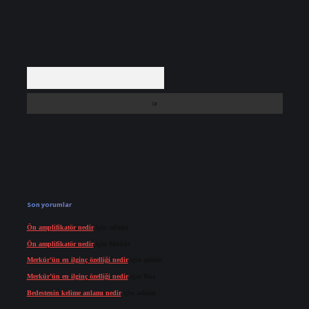
Arama
Son yorumlar
Ön amplifikatör nedir
için
admin
Ön amplifikatör nedir
için
Müdür
Merkür’ün en ilginç özelliği nedir
için
admin
Merkür’ün en ilginç özelliği nedir
için
Buz
Bedestenin kelime anlamı nedir
için
admin