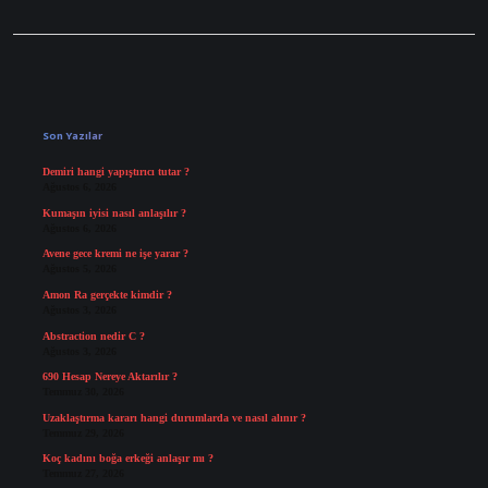
Sidebar
Son Yazılar
Demiri hangi yapıştırıcı tutar ?
Ağustos 6, 2026
Kumaşın iyisi nasıl anlaşılır ?
Ağustos 6, 2026
Avene gece kremi ne işe yarar ?
Ağustos 5, 2026
Amon Ra gerçekte kimdir ?
Ağustos 3, 2026
Abstraction nedir C ?
Ağustos 3, 2026
690 Hesap Nereye Aktarılır ?
Temmuz 30, 2026
Uzaklaştırma kararı hangi durumlarda ve nasıl alınır ?
Temmuz 29, 2026
Koç kadını boğa erkeği anlaşır mı ?
Temmuz 27, 2026