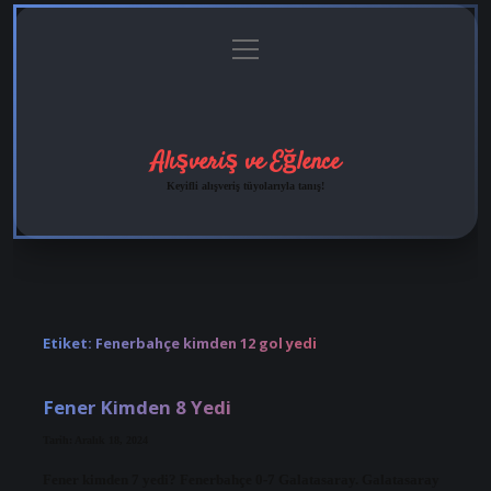
menüyü
Anasayfa
Gizlilik
Yasal
Hakkımızda
aç
Politikası
Uyarı
Alışveriş ve Eğlence
Keyifli alışveriş tüyolarıyla tanış!
Etiket:
Fenerbahçe kimden 12 gol yedi
Fener Kimden 8 Yedi
Tarih: Aralık 18, 2024
Fener kimden 7 yedi? Fenerbahçe 0-7 Galatasaray. Galatasaray