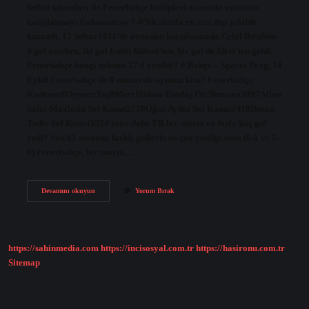
futbol takımları ile Fenerbahçe kulüpleri arasında oynanan
karşılaşmayı Galatasaray 7-0’lık skorla en sıra dışı şekilde
kazandı. 12 Şubat 1911’de oynanan karşılaşmada Celal İbrahim
4 gol atarken, iki gol Emin Bülent’ten, bir gol de İdris’ten geldi.
Fenerbahçe hangi takıma 27 0 yenildi? F.Bahçe – Sparta Prag, 14
Eylül Fenerbahçe’de 8 numaralı oyuncu kim? Fenerbahçe
Kadrosu#OyuncuYaş8Mert Hakan Yandaş On Numara3097Allan
Saint-Maximin Sol Kanat2770Oğuz Aydın Sol Kanat2410Dusan
Tadic Sol Kanat3524 satır daha FB bir maçta en fazla kaç gol
yedi? Son 61 sezonda farklı gollerle en çok yenilgi alan (6-1 ve 5-
0) Fenerbahçe, bir maçta…
Fener
Devamını okuyun
Yorum Bırak
Kimden
8
Yedi
https://sahinmedia.com
https://incisosyal.com.tr
https://hasironu.com.tr
Sitemap