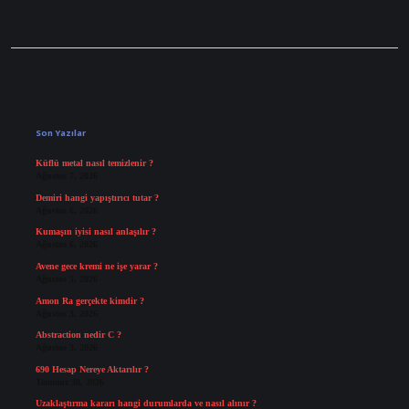
Sidebar
Son Yazılar
Küflü metal nasıl temizlenir ?
Ağustos 7, 2026
Demiri hangi yapıştırıcı tutar ?
Ağustos 6, 2026
Kumaşın iyisi nasıl anlaşılır ?
Ağustos 6, 2026
Avene gece kremi ne işe yarar ?
Ağustos 5, 2026
Amon Ra gerçekte kimdir ?
Ağustos 3, 2026
Abstraction nedir C ?
Ağustos 3, 2026
690 Hesap Nereye Aktarılır ?
Temmuz 30, 2026
Uzaklaştırma kararı hangi durumlarda ve nasıl alınır ?