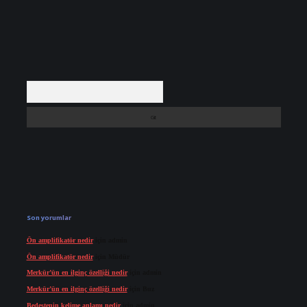
Arama
Son yorumlar
Ön amplifikatör nedir
için
admin
Ön amplifikatör nedir
için
Müdür
Merkür’ün en ilginç özelliği nedir
için
admin
Merkür’ün en ilginç özelliği nedir
için
Buz
Bedestenin kelime anlamı nedir
için
admin