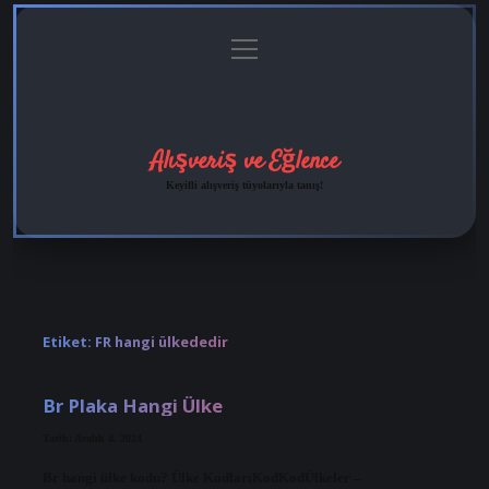
menüyü
Anasayfa
Gizlilik
Yasal
Hakkımızda
aç
Politikası
Uyarı
Alışveriş ve Eğlence
Keyifli alışveriş tüyolarıyla tanış!
Etiket:
FR hangi ülkededir
Br Plaka Hangi Ülke
Tarih: Aralık 4, 2024
Br hangi ülke kodu? Ülke KodlarıKodKodÜlkeler –