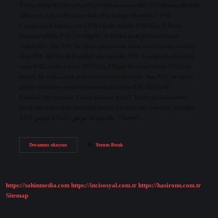
TürkçeBR(508)BrezilyaBS(453)BahamalarBT(675)BhutanBV(89
2)Bouvet Adası104 satır daha Pse hangi ülkededir? PSE
Composite Endeksi veya PSEi (eski adıyla PHISIX), Filipin
Borsası’ndaki (PSE) en büyük 30 halka açık şirketin borsa
endeksidir. Bu, PSE’de işlem gören tüm hisse senetlerinin endeksi
olan PSE All Stock Endeksi’nin tersidir. PSE Composite Endeksi
veya PSEi (eski adıyla PHISIX), Filipin Borsası’ndaki (PSE) en
büyük 30 halka açık şirketin borsa endeksidir. Bu, PSE’de işlem
gören tüm hisse senetlerinin endeksi olan PSE All Stock
Endeksi’nin tersidir. Tunus plakası nasıl? Tunus plakalarında
siyah bir arka plan üzerinde beyaz karakterler bulunur, örneğin
XXX تونس XXXX. تونس Arapçada “Tunus”…
Br
Devamını okuyun
Yorum Bırak
Plaka
Hangi
Ülke
https://sahinmedia.com
https://incisosyal.com.tr
https://hasironu.com.tr
Sitemap