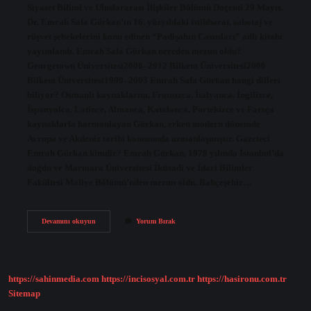
Siyaset Bilimi ve Uluslararası İlişkiler Bölümü Doçenti 29 Mayıs.
Dr. Emrah Safa Gürkan’ın 16. yüzyıldaki istihbarat, sabotaj ve
rüşvet şebekelerini konu edinen “Padişahın Casusları” adlı kitabı
yayımlandı. Emrah Safa Gürkan nereden mezun oldu?
Georgetown Üniversitesi2006–2012 Bilkent Üniversitesi2006
Bilkent Üniversitesi1999–2003 Emrah Safa Gürkan hangi dilleri
biliyor? Osmanlı kaynaklarını, Fransızca, İtalyanca, İngilizce,
İspanyolca, Latince, Almanca, Katalanca, Portekizce ve Farsça
kaynaklarla harmanlayan Gürkan, erken modern dönemde
Avrupa ve Akdeniz tarihi konusunda uzmanlaşmıştır. Gazeteci
Emrah Gürkan kimdir? Emrah Gürkan, 1978 yılında İstanbul’da
doğdu ve Marmara Üniversitesi İktisadi ve İdari Bilimler
Fakültesi Maliye Bölümü’nden mezun oldu. Bahçeşehir…
Emre
Devamını okuyun
Yorum Bırak
Safa
Gürkan
Nerede
Çalışıyor
https://sahinmedia.com
https://incisosyal.com.tr
https://hasironu.com.tr
Sitemap