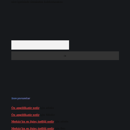
süre içerisinde sitemizden kaldırılacaktır.
Arama
Son yorumlar
Ön amplifikatör nedir
için
admin
Ön amplifikatör nedir
için
Müdür
Merkür’ün en ilginç özelliği nedir
için
admin
Merkür’ün en ilginç özelliği nedir
için
Buz