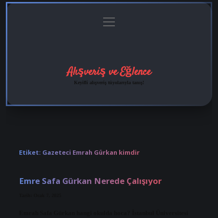
menüyü
Anasayfa
Gizlilik
Yasal
Hakkımızda
aç
Politikası
Uyarı
Alışveriş ve Eğlence
Keyifli alışveriş tüyolarıyla tanış!
Etiket:
Gazeteci Emrah Gürkan kimdir
Emre Safa Gürkan Nerede Çalışıyor
Tarih: Ocak 7, 2025
Emrah Safa Gürkan hangi okulda hoca? İstanbul Üniversitesi