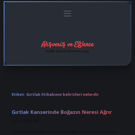
menüyü
Anasayfa
Gizlilik
Yasal
Hakkımızda
aç
Politikası
Uyarı
Alışveriş ve Eğlence
Keyifli alışveriş tüyolarıyla tanış!
Etiket:
Gırtlak iltihabının belirtileri nelerdir
Gırtlak Kanserinde Boğazın Neresi Ağrır
Tarih: Ocak 21, 2025
Gırtlak kanseri ağrısı nerede hissedilir? Ses tellerinin üstünde