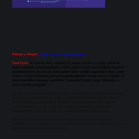
Reklam ve İletişim:
Skype: live:.cid.575569c608265c69
Yasal Uyarı:
Bu internet sitesi, herhangi bir marka, kurum veya şahıs şirketi ile
hiçbir bağlantısı bulunmamaktadır. Sitede yalnızca kendi hazırladığımız makaleler
paylaşılmaktadır. Burada yer alan içerikler haber niteliği taşımamakta olup, gerçek
kurum ve kişiler hakkında paylaşım yapılmamaktadır. Gerçek kurum ve kişiler ile
isim benzerlikleri tamamen tesadüfidir. Sitemizdeki bilgiler taslak halindedir ve
tavsiye niteliği taşımazlar.
Sitemiz, 5651 Sayılı Kanun gereğince Bilgi Teknolojileri ve İletişim Kurumu (BTK)
tarafından onaylanmış bir Yer Sağlayıcı olarak hizmet vermektedir. Bu nedenle,
sitedeki içerikleri proaktif olarak denetleme veya araştırma yükümlülüğümüz
bulunmamaktadır. Ancak, üyelerimiz yazdıkları içeriklerin sorumluluğunu
taşımakta olup, siteye üye olarak bu sorumluluğu kabul etmiş sayılırlar.
Hukuka ve yasal düzenlemelere aykırı olduğunu düşündüğünüz içerikleri,
backlinkpanelicomtr@gmail.com
adresine bildirmeniz halinde, ilgili içerikler yasal
süre içerisinde sitemizden kaldırılacaktır.