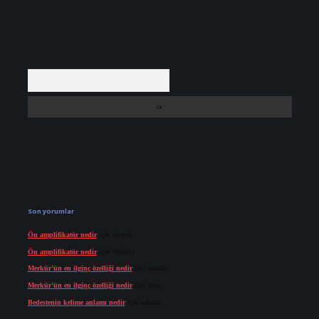
Arama
Son yorumlar
Ön amplifikatör nedir
için
admin
Ön amplifikatör nedir
için
Müdür
Merkür’ün en ilginç özelliği nedir
için
admin
Merkür’ün en ilginç özelliği nedir
için
Buz
Bedestenin kelime anlamı nedir
için
admin