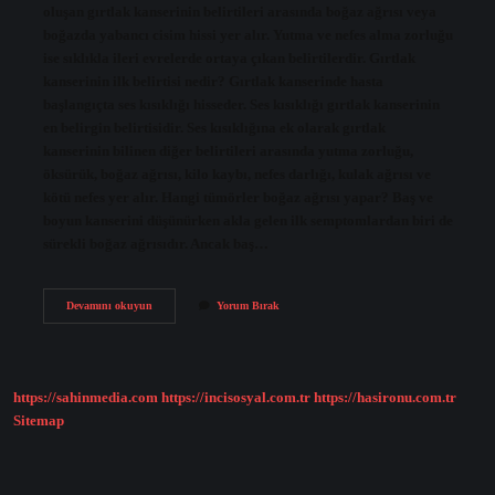
oluşan gırtlak kanserinin belirtileri arasında boğaz ağrısı veya
boğazda yabancı cisim hissi yer alır. Yutma ve nefes alma zorluğu
ise sıklıkla ileri evrelerde ortaya çıkan belirtilerdir. Gırtlak
kanserinin ilk belirtisi nedir? Gırtlak kanserinde hasta
başlangıçta ses kısıklığı hisseder. Ses kısıklığı gırtlak kanserinin
en belirgin belirtisidir. Ses kısıklığına ek olarak gırtlak
kanserinin bilinen diğer belirtileri arasında yutma zorluğu,
öksürük, boğaz ağrısı, kilo kaybı, nefes darlığı, kulak ağrısı ve
kötü nefes yer alır. Hangi tümörler boğaz ağrısı yapar? Baş ve
boyun kanserini düşünürken akla gelen ilk semptomlardan biri de
sürekli boğaz ağrısıdır. Ancak baş…
Gırtlak
Devamını okuyun
Yorum Bırak
Kanserinde
Boğazın
Neresi
Ağrır
https://sahinmedia.com
https://incisosyal.com.tr
https://hasironu.com.tr
Sitemap