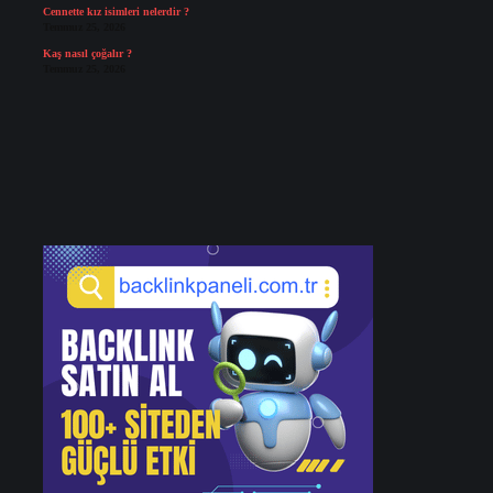
Cennette kız isimleri nelerdir ?
Temmuz 25, 2026
Kaş nasıl çoğalır ?
Temmuz 25, 2026