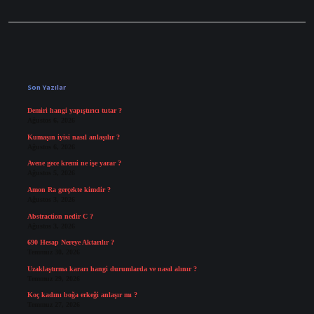
Sidebar
Son Yazılar
Demiri hangi yapıştırıcı tutar ?
Ağustos 6, 2026
Kumaşın iyisi nasıl anlaşılır ?
Ağustos 6, 2026
Avene gece kremi ne işe yarar ?
Ağustos 5, 2026
Amon Ra gerçekte kimdir ?
Ağustos 3, 2026
Abstraction nedir C ?
Ağustos 3, 2026
690 Hesap Nereye Aktarılır ?
Temmuz 30, 2026
Uzaklaştırma kararı hangi durumlarda ve nasıl alınır ?
Temmuz 29, 2026
Koç kadını boğa erkeği anlaşır mı ?
Temmuz 27, 2026