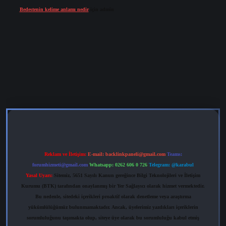
Bedestenin kelime anlamı nedir
için
admin
ris.org
Reklam ve İletişim:
E-mail:
backlinkpaneli@gmail.com
Teams:
forumhizmeti@gmail.com
Whatsapp: 0262 606 0 726
Telegram: @karabul
Yasal Uyarı:
Sitemiz, 5651 Sayılı Kanun gereğince Bilgi Teknolojileri ve İletişim
Kurumu (BTK) tarafından onaylanmış bir Yer Sağlayıcı olarak hizmet vermektedir.
Bu nedenle, sitedeki içerikleri proaktif olarak denetleme veya araştırma
yükümlülüğümüz bulunmamaktadır. Ancak, üyelerimiz yazdıkları içeriklerin
sorumluluğunu taşımakta olup, siteye üye olarak bu sorumluluğu kabul etmiş