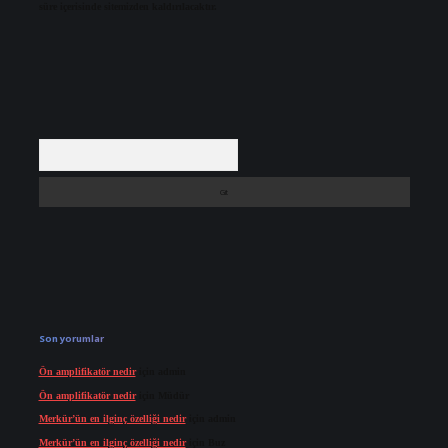
süre içerisinde sitemizden kaldırılacaktır.
Arama
Son yorumlar
Ön amplifikatör nedir
için
admin
Ön amplifikatör nedir
için
Müdür
Merkür’ün en ilginç özelliği nedir
için
admin
Merkür’ün en ilginç özelliği nedir
için
Buz