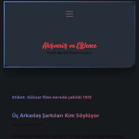
menüyü
Anasayfa
Gizlilik
Yasal
Hakkımızda
aç
Politikası
Uyarı
Alışveriş ve Eğlence
Keyifli alışveriş tüyolarıyla tanış!
Etiket:
Gülizar filmi nerede çekildi 1972
Üç Arkadaş Şarkıları Kim Söylüyor
Tarih: Kasım 13, 2024
Arkadaş şarkısını kim söylüyor? Yıllar geçse de asla sıkılmayan