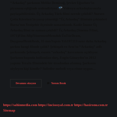
“Arkadaş” şarkısını Melike Demirağ, Şevket Uğurluer’in
piyanosu eşliğinde seslendiriyor.
Videoyu arkadaşlarınızla
paylaşabilirsiniz. Üç Arkadaş Türk filmi nerede çekildi? Nursen
Çetin Köreken’in yazıp yönettiği “Üç Arkadaş” filminin çekimleri
Bursa’nın Yenişehir ilçesinde tamamlandı. Kadir İnanır Üç
Arkadaş filmi ne zaman çekildi? Üç Arkadaş (Sinema Filmi,
1971)Film AfişiYönetmenMemduh ÜnTürDram,
DuygusalRenkRenk, 35 mmYapım Yılı197113 satır daha Arkadaş
şarkısı hangi filmde çaldı? Şehinşah ve Artz’ın “Arkadaş” adlı
şarkısında Şehinşah, esasen “arkadaş” kavramını açıklıyor.
Şarkının başında kullanılan skeç, Engin Günaydın’ın 2012
yapımı Yeraltı filmindeki bir tiradından alınmış. Şarkısını
söyleyen kişi kimdir? Solistler melodi veya ritme uygun…
Üç
Devamını okuyun
Yorum Bırak
Arkadaş
Şarkıları
Kim
Söylüyor
https://sahinmedia.com
https://incisosyal.com.tr
https://hasironu.com.tr
Sitemap