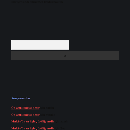
süre içerisinde sitemizden kaldırılacaktır.
Arama
Son yorumlar
Ön amplifikatör nedir
için
admin
Ön amplifikatör nedir
için
Müdür
Merkür’ün en ilginç özelliği nedir
için
admin
Merkür’ün en ilginç özelliği nedir
için
Buz