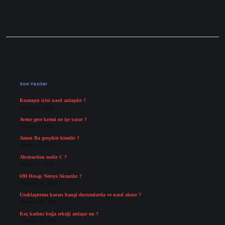
Sidebar
Son Yazılar
Kumaşın iyisi nasıl anlaşılır ?
Ağustos 6, 2026
Avene gece kremi ne işe yarar ?
Ağustos 5, 2026
Amon Ra gerçekte kimdir ?
Ağustos 3, 2026
Abstraction nedir C ?
Ağustos 3, 2026
690 Hesap Nereye Aktarılır ?
Temmuz 30, 2026
Uzaklaştırma kararı hangi durumlarda ve nasıl alınır ?
Temmuz 29, 2026
Koç kadını boğa erkeği anlaşır mı ?
Temmuz 27, 2026