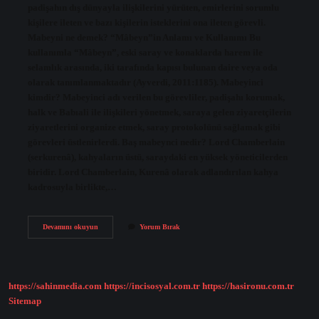
padişahın dış dünyayla ilişkilerini yürüten, emirlerini sorumlu
kişilere ileten ve bazı kişilerin isteklerini ona ileten görevli.
Mabeyni ne demek? “Mâbeyn”in Anlamı ve Kullanımı Bu
kullanımla “Mâbeyn”, eski saray ve konaklarda harem ile
selamlık arasında, iki tarafında kapısı bulunan daire veya oda
olarak tanımlanmaktadır (Ayverdi, 2011:1185). Mabeyinci
kimdir? Mabeyinci adı verilen bu görevliler, padişahı korumak,
halk ve Babıali ile ilişkileri yönetmek, saraya gelen ziyaretçilerin
ziyaretlerini organize etmek, saray protokolünü sağlamak gibi
görevleri üstlenirlerdi. Baş mabeynci nedir? Lord Chamberlain
(serkurenâ), kahyaların üstü, saraydaki en yüksek yöneticilerden
biridir. Lord Chamberlain, Kurenâ olarak adlandırılan kahya
kadrosuyla birlikte,…
Mabeyn
Devamını okuyun
Yorum Bırak
Başkatibi
Ne
Demek
https://sahinmedia.com
https://incisosyal.com.tr
https://hasironu.com.tr
Sitemap