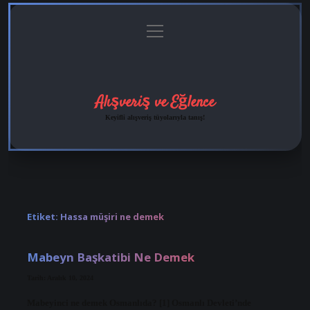
menüyü
Anasayfa
Gizlilik
Yasal
Hakkımızda
aç
Politikası
Uyarı
Alışveriş ve Eğlence
Keyifli alışveriş tüyolarıyla tanış!
Etiket:
Hassa müşiri ne demek
Mabeyn Başkatibi Ne Demek
Tarih: Aralık 10, 2024
Mabeyinci ne demek Osmanlıda? [1] Osmanlı Devleti’nde