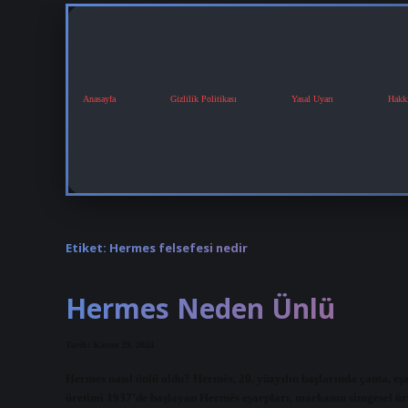
Anasayfa
Gizlilik Politikası
Yasal Uyarı
Hakk
Etiket:
Hermes felsefesi nedir
Hermes Neden Ünlü
Tarih: Kasım 29, 2024
Hermes nasıl ünlü oldu? Hermès, 20. yüzyılın başlarında çanta, eşa
üretimi 1937’de başlayan Hermès eşarpları, markanın simgesel ürü