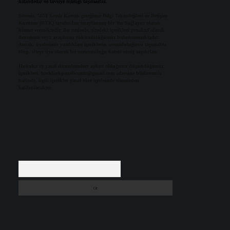
halindedir ve tavsiye niteliği taşımazlar.
Sitemiz, 5651 Sayılı Kanun gereğince Bilgi Teknolojileri ve İletişim
Kurumu (BTK) tarafından onaylanmış bir Yer Sağlayıcı olarak
hizmet vermektedir. Bu nedenle, sitedeki içerikleri proaktif olarak
denetleme veya araştırma yükümlülüğümüz bulunmamaktadır.
Ancak, üyelerimiz yazdıkları içeriklerin sorumluluğunu taşımakta
olup, siteye üye olarak bu sorumluluğu kabul etmiş sayılırlar.
Hukuka ve yasal düzenlemelere aykırı olduğunu düşündüğünüz
içerikleri,
backlinkpanelicomtr@gmail.com
adresine bildirmeniz
halinde, ilgili içerikler yasal süre içerisinde sitemizden
kaldırılacaktır.
Arama