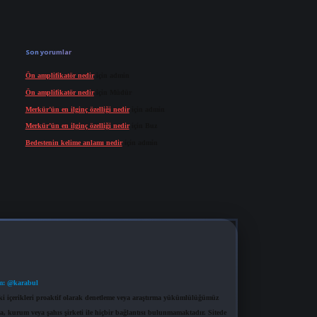
Son yorumlar
Ön amplifikatör nedir
için
admin
Ön amplifikatör nedir
için
Müdür
Merkür’ün en ilginç özelliği nedir
için
admin
Merkür’ün en ilginç özelliği nedir
için
Buz
Bedestenin kelime anlamı nedir
için
admin
m: @karabul
eki içerikleri proaktif olarak denetleme veya araştırma yükümlülüğümüz
a, kurum veya şahıs şirketi ile hiçbir bağlantısı bulunmamaktadır. Sitede