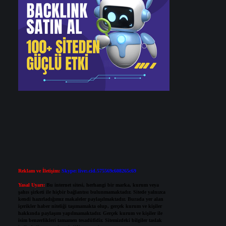
Reklam ve İletişim:
Skype: live:.cid.575569c608265c69
Yasal Uyarı:
Bu internet sitesi, herhangi bir marka, kurum veya
şahıs şirketi ile hiçbir bağlantısı bulunmamaktadır. Sitede yalnızca
kendi hazırladığımız makaleler paylaşılmaktadır. Burada yer alan
içerikler haber niteliği taşımamakta olup, gerçek kurum ve kişiler
hakkında paylaşım yapılmamaktadır. Gerçek kurum ve kişiler ile
isim benzerlikleri tamamen tesadüfidir. Sitemizdeki bilgiler taslak