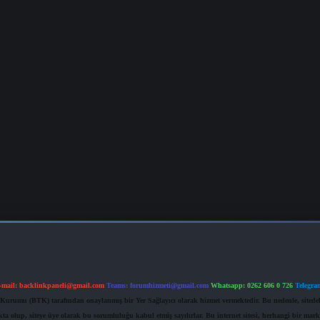
-mail:
backlinkpaneli@gmail.com
Teams:
forumhizmeti@gmail.com
Whatsapp: 0262 606 0 726
Telegra
im Kurumu (BTK) tarafından onaylanmış bir Yer Sağlayıcı olarak hizmet vermektedir. Bu nedenle, sited
 olup, siteye üye olarak bu sorumluluğu kabul etmiş sayılırlar. Bu internet sitesi, herhangi bir mark