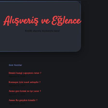
Alışveriş ve Eğlence
Keyifli alışveriş tüyolarıyla tanış!
Sidebar
grandoperabet
tulipbetgiris.org
Son Yazılar
Demiri hangi yapıştırıcı tutar ?
Ağustos 6, 2026
Kumaşın iyisi nasıl anlaşılır ?
Ağustos 6, 2026
Avene gece kremi ne işe yarar ?
Ağustos 5, 2026
Amon Ra gerçekte kimdir ?
Ağustos 3, 2026