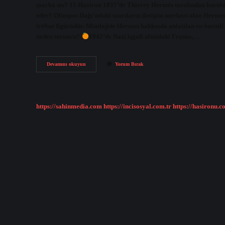
marka mı? 15 Haziran 1837’de Thierry Hermès tarafından kuruldu
eder? Olimpos Dağı’ndaki tanrıların iletişim merkezi olan Hermes, 
irtibat figürüdür. Mitolojide Hermes hakkında anlatılan en önemli 
neden turuncu?
1942’de Nazi işgali altındaki Fransa,…
Hermes
Devamını okuyun
Yorum Bırak
Neden
Ünlü
https://sahinmedia.com
https://incisosyal.com.tr
https://hasironu.c