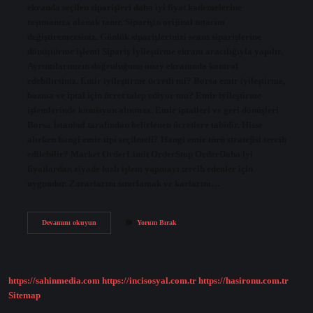
ekranda seçilen siparişleri daha iyi fiyat kademelerine
taşımanıza olanak tanır. Siparişin orijinal tutarını
değiştiremezsiniz. Günlük siparişlerinizi seans siparişlerine
dönüştürme işlemi Sipariş İyileştirme ekranı aracılığıyla yapılır.
Ayrıntılarınızın doğruluğunu onay ekranında kontrol
edebilirsiniz. Emir iyileştirme ücretli mi? Borsa emir iyileştirme,
bozma ve iptal için ücret talep ediyor mu? Emir iyileştirme
işlemlerinde komisyon alınmaz. Emir iptalleri ve geri dönüşleri
Borsa İstanbul tarafından belirlenen ücretlere tabidir. Hisse
alırken hangi emir tipi seçilmeli? Hangi emir türü stratejisi tercih
edilebilir? Market OrderLimit OrderStop OrderDaha iyi
fiyatlardan ziyade hızlı işlem yapmayı tercih edenler için
uygundur. Zararlarını sınırlamak ve karlarını…
Emir
Devamını okuyun
Yorum Bırak
Iyileştirme
Ve
Kötüleştirme
Nedir
https://sahinmedia.com
https://incisosyal.com.tr
https://hasironu.com.tr
Sitemap