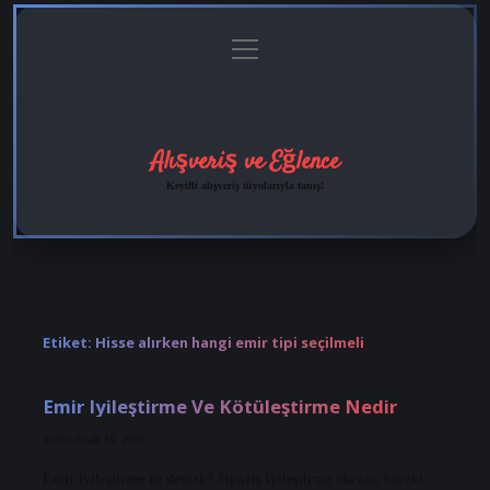
menüyü
Anasayfa
Gizlilik
Yasal
Hakkımızda
aç
Politikası
Uyarı
Alışveriş ve Eğlence
Keyifli alışveriş tüyolarıyla tanış!
Etiket:
Hisse alırken hangi emir tipi seçilmeli
Emir Iyileştirme Ve Kötüleştirme Nedir
Tarih: Ocak 15, 2025
Emir iyileştirme ne demek? Sipariş İyileştirme ekranı, önceki