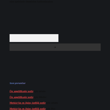
süre içerisinde sitemizden kaldırılacaktır.
Arama
Son yorumlar
Ön amplifikatör nedir
için
admin
Ön amplifikatör nedir
için
Müdür
Merkür’ün en ilginç özelliği nedir
için
admin
Merkür’ün en ilginç özelliği nedir
için
Buz