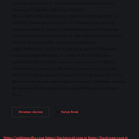
Sermaye Artırımları ve TemettülerTarihBölünme Sonrası
Sermaye (TL)Serbest YK Oranı (%)14-01-
202224.883.200₺2.300.0030-05-20031.036.800₺400.0022-12-
1999207. Petrokent’in kaç oteli var? Petrokent Turizm A.Ş.
Türkiye’de Side ve Abant’ta Club Golden Beach ve Petroclub
Abant Yayla Tatil Köyü adında iki adet tatil oteli işletmektedir.
PKENT ne zaman halka arz oldu? GünlükŞirket
adıPETROKENT TURİZM A.Ş.Şirket koduPKENTKuruluş
sermayesi50000000Halka arz tarihi10.09.1991İlk işlem
tarihi10.09.1991 PKENT cezası ne zaman bitiyor? PKENT.
Şirketin süresi sınırsızdır. Hisse bölündükten sonra artar mı?
Dolaylı olarak, bu satışlar şirketin değerini de artırır. Şirketler
hisseleri bölerek ana nakit akışlarını korurlar. Bölünme, şirketin
dolaşımdaki hisse sayısını artırır, ancak bölünen hisse başına
fiyat…
Pkent
Devamını okuyun
Yorum Bırak
En
Yüksek
Kaçı
Gördü
https://sahinmedia.com
https://incisosyal.com.tr
https://hasironu.com.tr