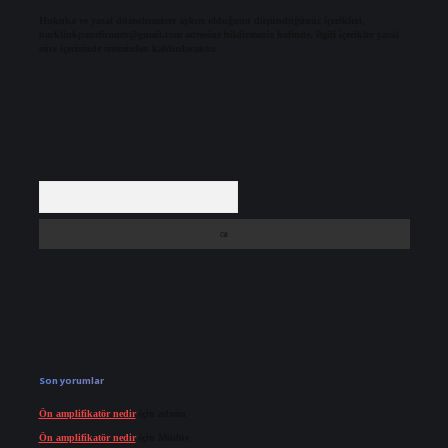
Hukuka ve yasal düzenlemelere aykırı olduğunu düşündüğünüz içerikleri,
backlinkpanelicomtr@gmail.com
adresine bildirmeniz halinde, ilgili içerikler yasal
süre içerisinde sitemizden kaldırılacaktır.
Arama
Son yorumlar
Ön amplifikatör nedir
için
admin
Ön amplifikatör nedir
için
Müdür