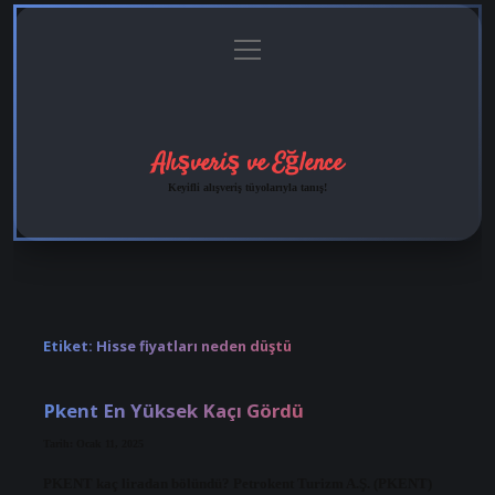
menüyü
Anasayfa
Gizlilik
Yasal
Hakkımızda
aç
Politikası
Uyarı
Alışveriş ve Eğlence
Keyifli alışveriş tüyolarıyla tanış!
Etiket:
Hisse fiyatları neden düştü
Pkent En Yüksek Kaçı Gördü
Tarih: Ocak 11, 2025
PKENT kaç liradan bölündü? Petrokent Turizm A.Ş. (PKENT)