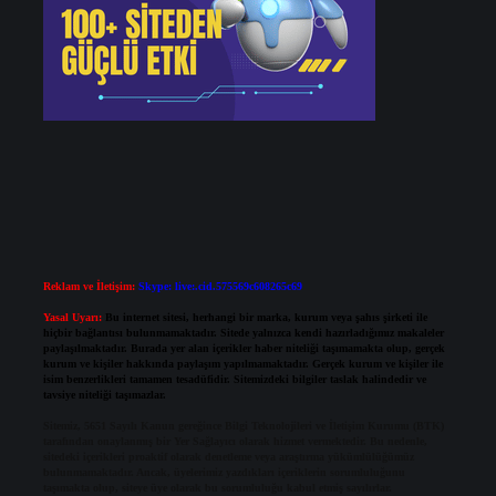
Reklam ve İletişim:
Skype: live:.cid.575569c608265c69
Yasal Uyarı:
Bu internet sitesi, herhangi bir marka, kurum veya şahıs şirketi ile
hiçbir bağlantısı bulunmamaktadır. Sitede yalnızca kendi hazırladığımız makaleler
paylaşılmaktadır. Burada yer alan içerikler haber niteliği taşımamakta olup, gerçek
kurum ve kişiler hakkında paylaşım yapılmamaktadır. Gerçek kurum ve kişiler ile
isim benzerlikleri tamamen tesadüfidir. Sitemizdeki bilgiler taslak halindedir ve
tavsiye niteliği taşımazlar.
Sitemiz, 5651 Sayılı Kanun gereğince Bilgi Teknolojileri ve İletişim Kurumu (BTK)
tarafından onaylanmış bir Yer Sağlayıcı olarak hizmet vermektedir. Bu nedenle,
sitedeki içerikleri proaktif olarak denetleme veya araştırma yükümlülüğümüz
bulunmamaktadır. Ancak, üyelerimiz yazdıkları içeriklerin sorumluluğunu
taşımakta olup, siteye üye olarak bu sorumluluğu kabul etmiş sayılırlar.