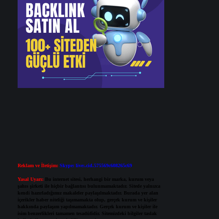
Reklam ve İletişim:
Skype: live:.cid.575569c608265c69
Yasal Uyarı:
Bu internet sitesi, herhangi bir marka, kurum veya
şahıs şirketi ile hiçbir bağlantısı bulunmamaktadır. Sitede yalnızca
kendi hazırladığımız makaleler paylaşılmaktadır. Burada yer alan
içerikler haber niteliği taşımamakta olup, gerçek kurum ve kişiler
hakkında paylaşım yapılmamaktadır. Gerçek kurum ve kişiler ile
isim benzerlikleri tamamen tesadüfidir. Sitemizdeki bilgiler taslak