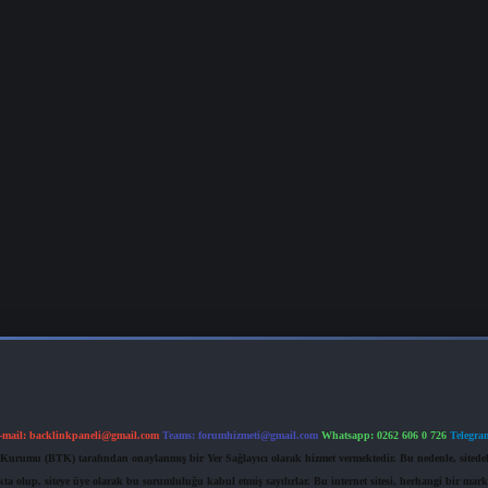
-mail:
backlinkpaneli@gmail.com
Teams:
forumhizmeti@gmail.com
Whatsapp: 0262 606 0 726
Telegra
im Kurumu (BTK) tarafından onaylanmış bir Yer Sağlayıcı olarak hizmet vermektedir. Bu nedenle, sited
 olup, siteye üye olarak bu sorumluluğu kabul etmiş sayılırlar. Bu internet sitesi, herhangi bir mark