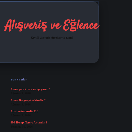
Alışveriş ve Eğlence
Keyifli alışveriş tüyolarıyla tanış!
Sidebar
grandoperabet
tulipbetgiris.org
Son Yazılar
Avene gece kremi ne işe yarar ?
Ağustos 5, 2026
Amon Ra gerçekte kimdir ?
Ağustos 3, 2026
Abstraction nedir C ?
Ağustos 3, 2026
690 Hesap Nereye Aktarılır ?
Temmuz 30, 2026