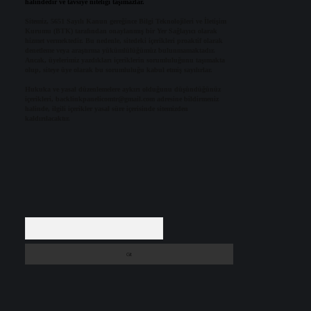
halindedir ve tavsiye niteliği taşımazlar.
Sitemiz, 5651 Sayılı Kanun gereğince Bilgi Teknolojileri ve İletişim
Kurumu (BTK) tarafından onaylanmış bir Yer Sağlayıcı olarak
hizmet vermektedir. Bu nedenle, sitedeki içerikleri proaktif olarak
denetleme veya araştırma yükümlülüğümüz bulunmamaktadır.
Ancak, üyelerimiz yazdıkları içeriklerin sorumluluğunu taşımakta
olup, siteye üye olarak bu sorumluluğu kabul etmiş sayılırlar.
Hukuka ve yasal düzenlemelere aykırı olduğunu düşündüğünüz
içerikleri,
backlinkpanelicomtr@gmail.com
adresine bildirmeniz
halinde, ilgili içerikler yasal süre içerisinde sitemizden
kaldırılacaktır.
Arama