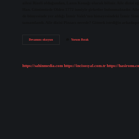
ailesi Rizeli olduğundan, Lazın Konağı olarak bilinir. Aile dizisi 
Han. Günümüzde Olden 1772 ismiyle şirketler bulunmaktadır. Aile 
de bünyesinde yer aldığı İzmir Vakfı’nın himayesindeki İzmir Sin
tamamlandı. Aile dizisi Pizzacı nerede? Gitmek istediğin arkadaş
Aile
Devamını okuyun
Yorum Bırak
Dizisindeki
Konak
Nerede
https://sahinmedia.com
https://incisosyal.com.tr
https://hasironu.c