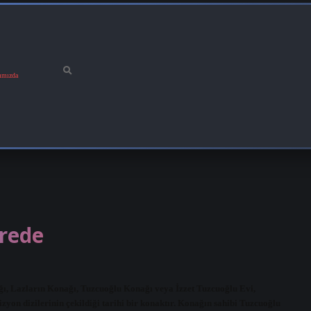
ımızda
erede
ağı, Lazların Konağı, Tuzcuoğlu Konağı veya İzzet Tuzcuoğlu Evi,
izyon dizilerinin çekildiği tarihi bir konaktır. Konağın sahibi Tuzcuoğlu