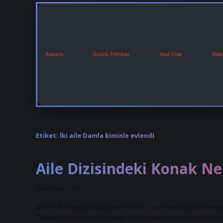
Anasayfa
Gizlilik Politikası
Yasal Uyarı
Hakk
Etiket:
İki aile Damla kiminle evlendi
Aile Dizisindeki Konak N
Tarih: Aralık 9, 2024
İki aile dizisinin çekildiği köşk nerede? Lazın Konağı, Lazın Kon
Üsküdar’ın Beylerbeyi ilçesinde 1982 yılından bu yana çeşitli telev