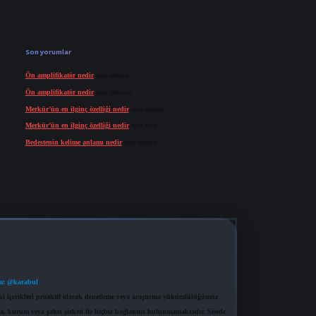
Son yorumlar
Ön amplifikatör nedir
için
admin
Ön amplifikatör nedir
için
Müdür
Merkür’ün en ilginç özelliği nedir
için
admin
Merkür’ün en ilginç özelliği nedir
için
Buz
Bedestenin kelime anlamı nedir
için
admin
m: @karabul
eki içerikleri proaktif olarak denetleme veya araştırma yükümlülüğümüz
a, kurum veya şahıs şirketi ile hiçbir bağlantısı bulunmamaktadır. Sitede