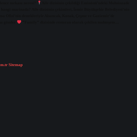
eğlence mekanı neresi?
Aile dizisinin çekildiği Eminönü’ndeki Muhsinzade
hangi marinada? Aile dizisinin çekimleri, İzmir Büyükşehir Belediyesi’nin
ema Ofisi’nin destekleriyle Alsancak, Konak, Çeşme ve Gaziemir’de
ına gönder
“Family” dizisinde restoran olarak çekilen muhteşem…
om.tr
Sitemap