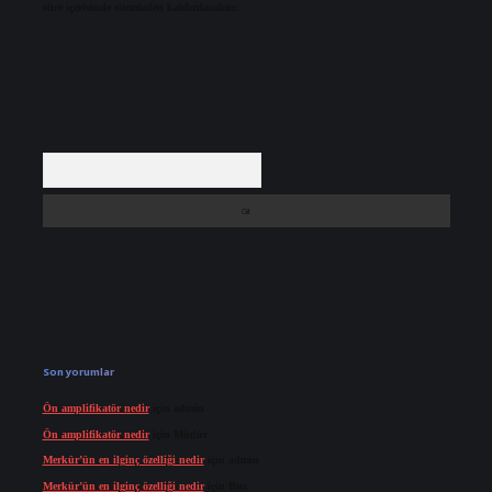
süre içerisinde sitemizden kaldırılacaktır.
Arama
Son yorumlar
Ön amplifikatör nedir
için
admin
Ön amplifikatör nedir
için
Müdür
Merkür’ün en ilginç özelliği nedir
için
admin
Merkür’ün en ilginç özelliği nedir
için
Buz