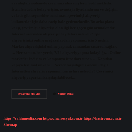
avantajları nedeniyle çevrimiçi alışveriş tercih edilmektedir.
İstenilen ürüne kolay erişim, avantajlı fiyatlandırma ve değişim
ve iade gibi seçenekler sunulması, çevrimiçi alışverişi
kullanıcılar için daha cazip hale getirmektedir. Bu arka plana
karşı, çevrimiçi alışverişe olan ilgi her geçen gün artmaktadır.
İnternet üzerinden alışverişin faydaları nelerdir? İşte
alışverişinizi online mağazalardan yapmanız için 5 neden:
Market alışverişinizi online yapmak zamandan tasarruf sağlar.
… Her zaman, her yerde, 7/24 alışveriş yapma kolaylığı… Online
marketler indirim ve kampanya fırsatları sunar. … Kapıdan
kapıya teslimat imkânı… Nerede yaşadığınız önemli değil.
İnternetten alışveriş yapmanın zararları nelerdir? Çevrimiçi
alışveriş yaparken karşılaşılabilecek…
Neden
Devamını okuyun
Yorum Bırak
Online
Alışveriş
Yaparız
https://sahinmedia.com
https://incisosyal.com.tr
https://hasironu.com.tr
Sitemap