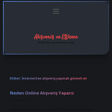
menüyü
Anasayfa
Gizlilik
Yasal
Hakkımızda
aç
Politikası
Uyarı
Alışveriş ve Eğlence
Keyifli alışveriş tüyolarıyla tanış!
Etiket:
İnternetten alışveriş yapmak güvenli mi
Neden Online Alışveriş Yaparız
Tarih: Aralık 31, 2024
Neden internetten alışveriş yaparız? Birçok kişi tarafından