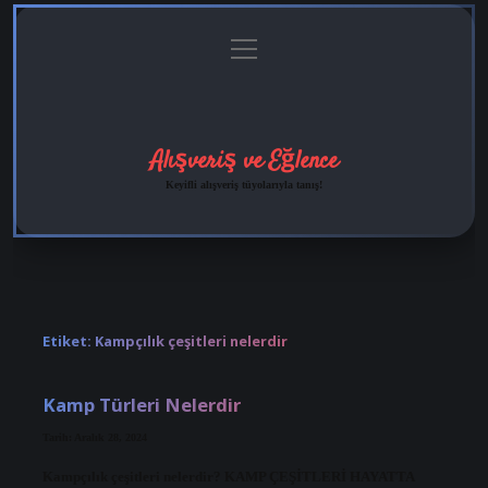
menüyü
Anasayfa
Gizlilik
Yasal
Hakkımızda
aç
Politikası
Uyarı
Alışveriş ve Eğlence
Keyifli alışveriş tüyolarıyla tanış!
Etiket:
Kampçılık çeşitleri nelerdir
Kamp Türleri Nelerdir
Tarih: Aralık 28, 2024
Kampçılık çeşitleri nelerdir? KAMP ÇEŞİTLERİ HAYATTA