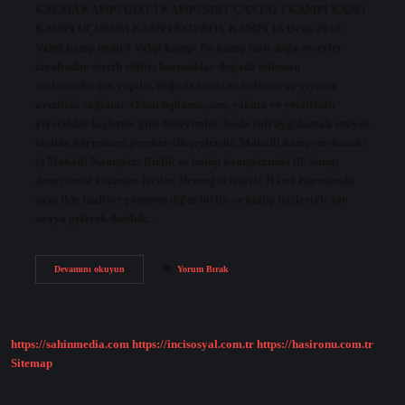
KALMA KAMPI GİZLİ KAMPI SIRT ÇANTALI KAMPI KANO
KAMPI UÇURUM KAMPI KOVBOY KAMPI 15 Ocak 2015
Vahşi kamp nedir? Vahşi kamp: Bu kamp türü doğa severler
tarafından tercih edilir; barınaklar doğada bulunan
malzemelerden yapılır, doğada temiz su bulunur ve yiyecek
avcılıkla sağlanır. Odun toplama, ateş yakma ve yenilebilir
yiyecekler keşfetme gibi deneyimler, bushcraft uygulamak isteyen
birinin öğrenmesi gereken ilk şeylerdir. Mahalli kamp ne demek?
c) Mahalli Kamplar: Birlik ve kulüp kamplarında ilk kamp
deneyimini kazanan İzciler, Derneğin izniyle İl İzci Bürosunda
aynı ilde faaliyet gösteren diğer birlik ve kulüp izcileriyle bir
araya gelerek dostluk…
Kamp
Devamını okuyun
Yorum Bırak
Türleri
Nelerdir
https://sahinmedia.com
https://incisosyal.com.tr
https://hasironu.com.tr
Sitemap