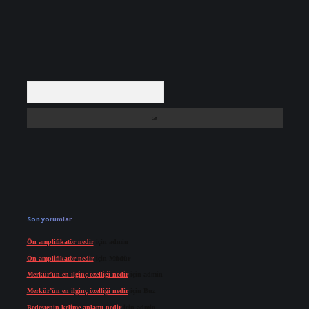
Arama
Son yorumlar
Ön amplifikatör nedir
için
admin
Ön amplifikatör nedir
için
Müdür
Merkür’ün en ilginç özelliği nedir
için
admin
Merkür’ün en ilginç özelliği nedir
için
Buz
Bedestenin kelime anlamı nedir
için
admin