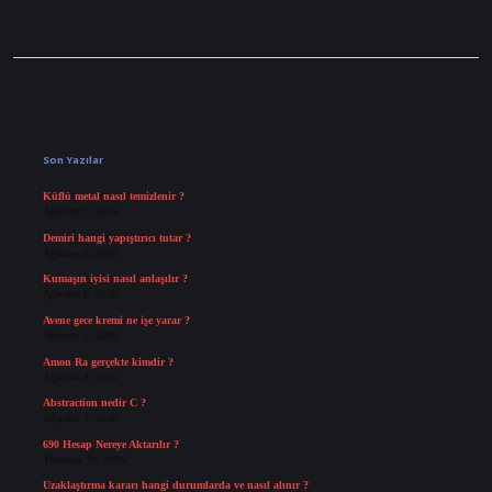
Sidebar
Son Yazılar
Küflü metal nasıl temizlenir ?
Ağustos 7, 2026
Demiri hangi yapıştırıcı tutar ?
Ağustos 6, 2026
Kumaşın iyisi nasıl anlaşılır ?
Ağustos 6, 2026
Avene gece kremi ne işe yarar ?
Ağustos 5, 2026
Amon Ra gerçekte kimdir ?
Ağustos 3, 2026
Abstraction nedir C ?
Ağustos 3, 2026
690 Hesap Nereye Aktarılır ?
Temmuz 30, 2026
Uzaklaştırma kararı hangi durumlarda ve nasıl alınır ?