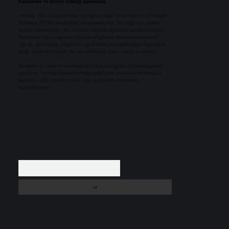
halindedir ve tavsiye niteliği taşımazlar.
Sitemiz, 5651 Sayılı Kanun gereğince Bilgi Teknolojileri ve İletişim
Kurumu (BTK) tarafından onaylanmış bir Yer Sağlayıcı olarak
hizmet vermektedir. Bu nedenle, sitedeki içerikleri proaktif olarak
denetleme veya araştırma yükümlülüğümüz bulunmamaktadır.
Ancak, üyelerimiz yazdıkları içeriklerin sorumluluğunu taşımakta
olup, siteye üye olarak bu sorumluluğu kabul etmiş sayılırlar.
Hukuka ve yasal düzenlemelere aykırı olduğunu düşündüğünüz
içerikleri,
backlinkpanelicomtr@gmail.com
adresine bildirmeniz
halinde, ilgili içerikler yasal süre içerisinde sitemizden
kaldırılacaktır.
Arama