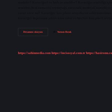
temizler? Karaciğeri en hızlı ne temizler? Karaciğer temizliği için 
temizler. Aynı zamanda zeytinyağı, sarımsak, zerdeçal, zencefil ve
zarar verir mi? Karaciğer kan şekeri seviyelerini sabit tutmaktan 
karaciğer depolanan şekeri kana salar ve böylece kan şekeri sevi
Aç
Devamını okuyun
Yorum Bırak
Kalmak
Karaciğeri
Temizler
Mi
https://sahinmedia.com
https://incisosyal.com.tr
https://hasironu.c