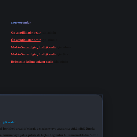
Son yorumlar
Ön amplifikatör nedir
için
admin
Ön amplifikatör nedir
için
Müdür
Merkür’ün en ilginç özelliği nedir
için
admin
Merkür’ün en ilginç özelliği nedir
için
Buz
Bedestenin kelime anlamı nedir
için
admin
m: @karabul
eki içerikleri proaktif olarak denetleme veya araştırma yükümlülüğümüz
a, kurum veya şahıs şirketi ile hiçbir bağlantısı bulunmamaktadır. Sitede