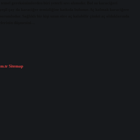
temel gereksinimlerden biri yeterli sıvı alımıdır. Bol su karaciğeri
 yeşil çay da karaciğer temizliğine katkıda bulunur. Aç kalmak karaciğere
sorumludur. Sağlıklı bir kişi uzun süre aç kalabilir çünkü aç olduklarında
yelerinin düşmesini…
om.tr
Sitemap