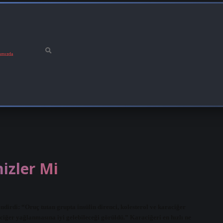
ımızda
izler Mi
dirdi: “Oruç tutan grupta insülin direnci, kolesterol ve karaciğer
ğer yağlanmasına iyi gelebileceği görüldü.” Karaciğeri en hızlı ne