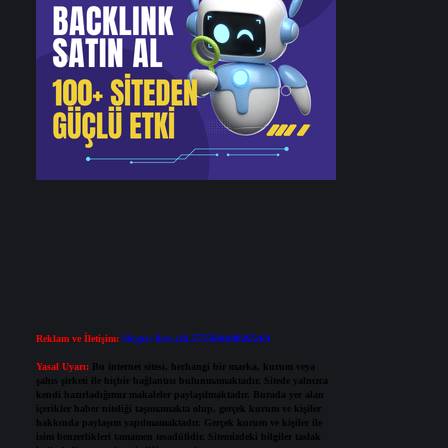
Reklam ve İletişim:
Skype: live:.cid.575569c608265c69
Yasal Uyarı:
Bu internet sitesi, herhangi bir marka, kurum veya
şahıs şirketi ile hiçbir bağlantısı bulunmamaktadır. Sitede yalnızca
kendi hazırladığımız makaleler paylaşılmaktadır. Burada yer alan
içerikler haber niteliği taşımamakta olup, gerçek kurum ve kişiler
hakkında paylaşım yapılmamaktadır. Gerçek kurum ve kişiler ile
isim benzerlikleri tamamen tesadüfidir. Sitemizdeki bilgiler taslak