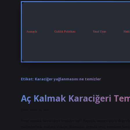
Anasayfa
Gizlilik Politikası
Yasal Uyarı
Hakk
Etiket:
Karaciğer yağlanmasını ne temizler
Aç Kalmak Karaciğeri Tem
Tarih: Aralık 26, 2024
Oruç tutmak karaciğeri temizler mi? Yaprak, sonucu şöyle değerlen
enzimlerinde azalma olduğu, Ramazan ayında oruç tutmanın karaci