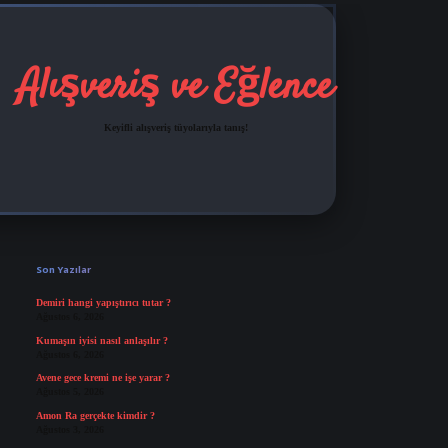
Alışveriş ve Eğlence
Keyifli alışveriş tüyolarıyla tanış!
Sidebar
grandoperabet
tulipbetgiris.org
Son Yazılar
Demiri hangi yapıştırıcı tutar ?
Ağustos 6, 2026
Kumaşın iyisi nasıl anlaşılır ?
Ağustos 6, 2026
Avene gece kremi ne işe yarar ?
Ağustos 5, 2026
Amon Ra gerçekte kimdir ?
Ağustos 3, 2026