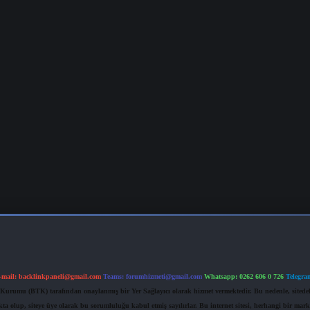
-mail:
backlinkpaneli@gmail.com
Teams:
forumhizmeti@gmail.com
Whatsapp: 0262 606 0 726
Telegra
im Kurumu (BTK) tarafından onaylanmış bir Yer Sağlayıcı olarak hizmet vermektedir. Bu nedenle, sited
 olup, siteye üye olarak bu sorumluluğu kabul etmiş sayılırlar. Bu internet sitesi, herhangi bir mark