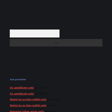
Arama
Son yorumlar
Ön amplifikatör nedir
için
admin
Ön amplifikatör nedir
için
Müdür
Merkür’ün en ilginç özelliği nedir
için
admin
Merkür’ün en ilginç özelliği nedir
için
Buz
Bedestenin kelime anlamı nedir
için
admin