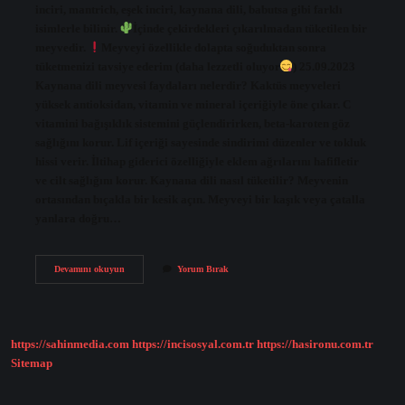
inciri, mantrich, eşek inciri, kaynana dili, babutsa gibi farklı
isimlerle bilinir.
İçinde çekirdekleri çıkarılmadan tüketilen bir
meyvedir.
Meyveyi özellikle dolapta soğuduktan sonra
tüketmenizi tavsiye ederim (daha lezzetli oluyor
) 25.09.2023
Kaynana dili meyvesi faydaları nelerdir? Kaktüs meyveleri
yüksek antioksidan, vitamin ve mineral içeriğiyle öne çıkar. C
vitamini bağışıklık sistemini güçlendirirken, beta-karoten göz
sağlığını korur. Lif içeriği sayesinde sindirimi düzenler ve tokluk
hissi verir. İltihap giderici özelliğiyle eklem ağrılarını hafifletir
ve cilt sağlığını korur. Kaynana dili nasıl tüketilir? Meyvenin
ortasından bıçakla bir kesik açın. Meyveyi bir kaşık veya çatalla
yanlara doğru…
Kaynana
Devamını okuyun
Yorum Bırak
Dili
Ne
Işe
Yarar
https://sahinmedia.com
https://incisosyal.com.tr
https://hasironu.com.tr
Sitemap