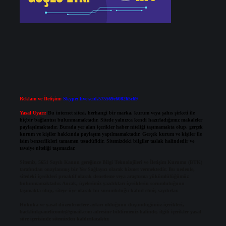
Reklam ve İletişim:
Skype: live:.cid.575569c608265c69
Yasal Uyarı:
Bu internet sitesi, herhangi bir marka, kurum veya şahıs şirketi ile
hiçbir bağlantısı bulunmamaktadır. Sitede yalnızca kendi hazırladığımız makaleler
paylaşılmaktadır. Burada yer alan içerikler haber niteliği taşımamakta olup, gerçek
kurum ve kişiler hakkında paylaşım yapılmamaktadır. Gerçek kurum ve kişiler ile
isim benzerlikleri tamamen tesadüfidir. Sitemizdeki bilgiler taslak halindedir ve
tavsiye niteliği taşımazlar.
Sitemiz, 5651 Sayılı Kanun gereğince Bilgi Teknolojileri ve İletişim Kurumu (BTK)
tarafından onaylanmış bir Yer Sağlayıcı olarak hizmet vermektedir. Bu nedenle,
sitedeki içerikleri proaktif olarak denetleme veya araştırma yükümlülüğümüz
bulunmamaktadır. Ancak, üyelerimiz yazdıkları içeriklerin sorumluluğunu
taşımakta olup, siteye üye olarak bu sorumluluğu kabul etmiş sayılırlar.
Hukuka ve yasal düzenlemelere aykırı olduğunu düşündüğünüz içerikleri,
backlinkpanelicomtr@gmail.com
adresine bildirmeniz halinde, ilgili içerikler yasal
süre içerisinde sitemizden kaldırılacaktır.