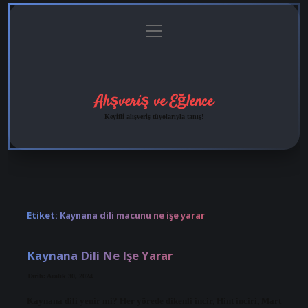
menüyü
Anasayfa
Gizlilik
Yasal
Hakkımızda
aç
Politikası
Uyarı
Alışveriş ve Eğlence
Keyifli alışveriş tüyolarıyla tanış!
Etiket:
Kaynana dili macunu ne işe yarar
Kaynana Dili Ne Işe Yarar
Tarih: Aralık 30, 2024
Kaynana dili yenir mi? Her yörede dikenli incir, Hint inciri, Mart