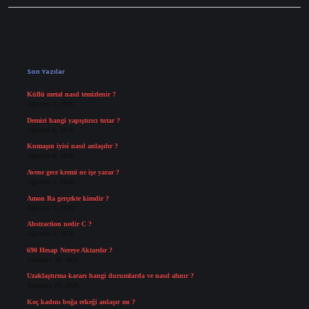
Sidebar
Son Yazılar
Küflü metal nasıl temizlenir ?
Ağustos 7, 2026
Demiri hangi yapıştırıcı tutar ?
Ağustos 6, 2026
Kumaşın iyisi nasıl anlaşılır ?
Ağustos 6, 2026
Avene gece kremi ne işe yarar ?
Ağustos 5, 2026
Amon Ra gerçekte kimdir ?
Ağustos 3, 2026
Abstraction nedir C ?
Ağustos 3, 2026
690 Hesap Nereye Aktarılır ?
Temmuz 30, 2026
Uzaklaştırma kararı hangi durumlarda ve nasıl alınır ?
Temmuz 29, 2026
Koç kadını boğa erkeği anlaşır mı ?