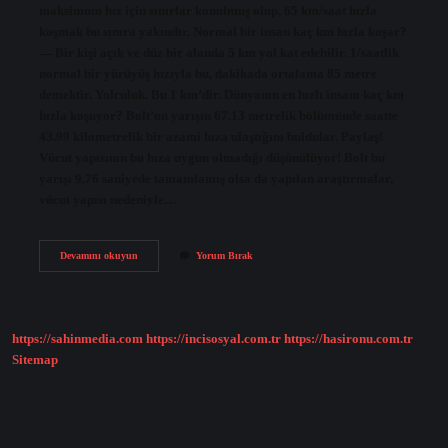
maksimum hız için sınırlar konulmuş olup, 65 km/saat hızla
koşmak bu sınıra yakındır. Normal bir insan kaç km hızla koşar?
— Bir kişi açık ve düz bir alanda 5 km yol kat edebilir. 1/saatlik
normal bir yürüyüş hızıyla bu, dakikada ortalama 85 metre
demektir. Yolculuk. Bu 1 km’dir. Dünyanın en hızlı insanı kaç km
hızla koşuyor? Bolt’un yarışın 67.13 metrelik bölümünde saatte
43.99 kilometrelik bir azami hıza ulaştığını buldular. Paylaş!
Vücut yapısının bu hıza uygun olmadığı düşünülüyor! Bolt bu
yarışı 9.76 saniyede tamamlamış olsa da yapılan araştırmalar,
vücut yapısı nedeniyle…
En
Devamını okuyun
Yorum Bırak
Hızlı
Koşan
Insan
Kaç
Km
https://sahinmedia.com
https://incisosyal.com.tr
https://hasironu.com.tr
Hız
Yapar
Sitemap