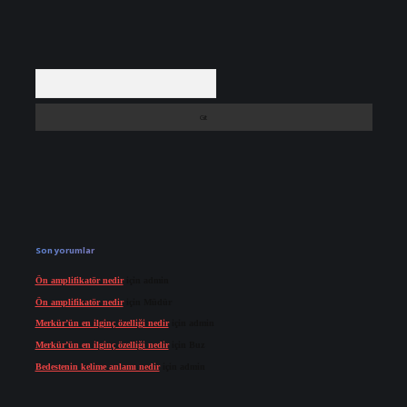
Arama
Son yorumlar
Ön amplifikatör nedir
için
admin
Ön amplifikatör nedir
için
Müdür
Merkür’ün en ilginç özelliği nedir
için
admin
Merkür’ün en ilginç özelliği nedir
için
Buz
Bedestenin kelime anlamı nedir
için
admin