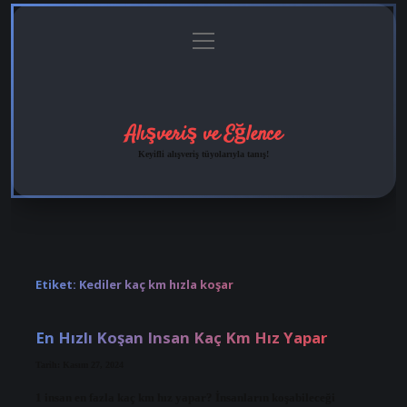
menüyü
Anasayfa
Gizlilik
Yasal
Hakkımızda
aç
Politikası
Uyarı
Alışveriş ve Eğlence
Keyifli alışveriş tüyolarıyla tanış!
Etiket:
Kediler kaç km hızla koşar
En Hızlı Koşan Insan Kaç Km Hız Yapar
Tarih: Kasım 27, 2024
1 insan en fazla kaç km hız yapar? İnsanların koşabileceği