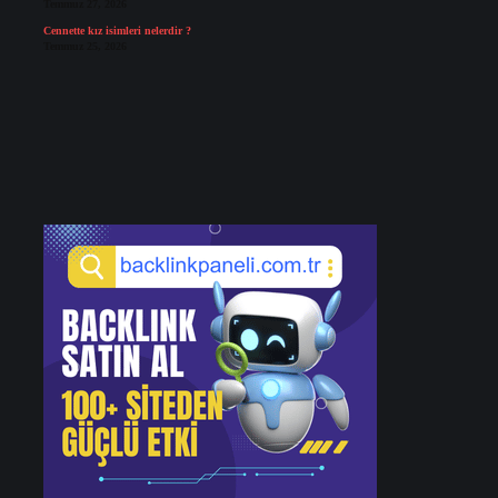
Temmuz 27, 2026
Cennette kız isimleri nelerdir ?
Temmuz 25, 2026