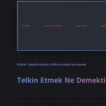
Anasayfa
Gizlilik Politikası
Yasal Uyarı
Hakk
Etiket:
Kendi kendini telkin etmek ne demek
Telkin Etmek Ne Demekti
Tarih: Aralık 26, 2024
Telkin ederdi ne demek? Öneri, ölen kişiye kelime-i tevhid söyleme
hatırlatılmaktır. Hz. Peygamber (s.a.s.) şöyle buyurmuştur: “Ölecek 