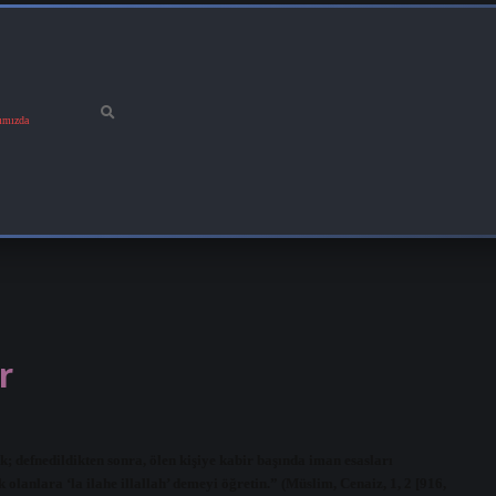
ımızda
r
k; defnedildikten sonra, ölen kişiye kabir başında iman esasları
olanlara ‘la ilahe illallah’ demeyi öğretin.” (Müslim, Cenaiz, 1, 2 [916,