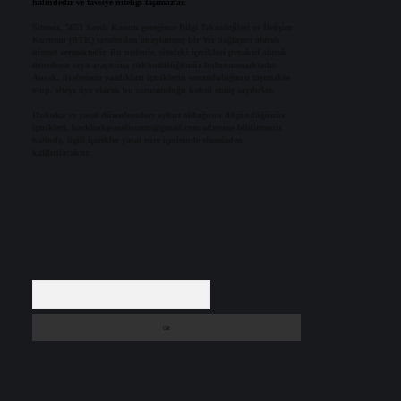
halindedir ve tavsiye niteliği taşımazlar.
Sitemiz, 5651 Sayılı Kanun gereğince Bilgi Teknolojileri ve İletişim
Kurumu (BTK) tarafından onaylanmış bir Yer Sağlayıcı olarak
hizmet vermektedir. Bu nedenle, sitedeki içerikleri proaktif olarak
denetleme veya araştırma yükümlülüğümüz bulunmamaktadır.
Ancak, üyelerimiz yazdıkları içeriklerin sorumluluğunu taşımakta
olup, siteye üye olarak bu sorumluluğu kabul etmiş sayılırlar.
Hukuka ve yasal düzenlemelere aykırı olduğunu düşündüğünüz
içerikleri,
backlinkpanelicomtr@gmail.com
adresine bildirmeniz
halinde, ilgili içerikler yasal süre içerisinde sitemizden
kaldırılacaktır.
Arama