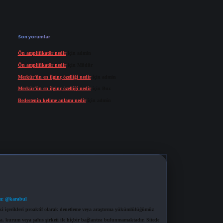
Son yorumlar
Ön amplifikatör nedir
için
admin
Ön amplifikatör nedir
için
Müdür
Merkür’ün en ilginç özelliği nedir
için
admin
Merkür’ün en ilginç özelliği nedir
için
Buz
Bedestenin kelime anlamı nedir
için
admin
m: @karabul
eki içerikleri proaktif olarak denetleme veya araştırma yükümlülüğümüz
a, kurum veya şahıs şirketi ile hiçbir bağlantısı bulunmamaktadır. Sitede