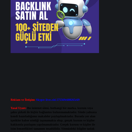
Reklam ve İletişim:
Skype: live:.cid.575569c608265c69
Yasal Uyarı:
Bu internet sitesi, herhangi bir marka, kurum veya
şahıs şirketi ile hiçbir bağlantısı bulunmamaktadır. Sitede yalnızca
kendi hazırladığımız makaleler paylaşılmaktadır. Burada yer alan
içerikler haber niteliği taşımamakta olup, gerçek kurum ve kişiler
hakkında paylaşım yapılmamaktadır. Gerçek kurum ve kişiler ile
isim benzerlikleri tamamen tesadüfidir. Sitemizdeki bilgiler taslak