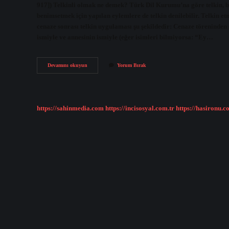
917]) Telkinli olmak ne demek? Türk Dil Kurumu’na göre telkin, bir
benimsetmek için yapılan eylemlere de telkin denilebilir. Telkin 
cenaze sonrası telkin uygulaması şu şekildedir: Cenaze töreninden 
ismiyle ve annesinin ismiyle (eğer isimleri bilmiyorsa: “Ey…
Telkin
Devamını okuyun
Yorum Bırak
Etmek
Ne
Demektir
https://sahinmedia.com
https://incisosyal.com.tr
https://hasironu.c