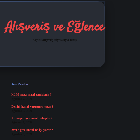
Alışveriş ve Eğlence
Keyifli alışveriş tüyolarıyla tanış!
Sidebar
grandoperabet
tulipbetgiris.org
Son Yazılar
Küflü metal nasıl temizlenir ?
Ağustos 7, 2026
Demiri hangi yapıştırıcı tutar ?
Ağustos 6, 2026
Kumaşın iyisi nasıl anlaşılır ?
Ağustos 6, 2026
Avene gece kremi ne işe yarar ?
Ağustos 5, 2026