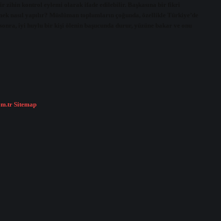
 zihin kontrol eylemi olarak ifade edilebilir. Başkasına bir fikri
etmek nasıl yapılır? Müslüman toplumların çoğunda, özellikle Türkiye’de
sonra, iyi huylu bir kişi ölenin başucunda durur, yüzüne bakar ve onu
om.tr
Sitemap