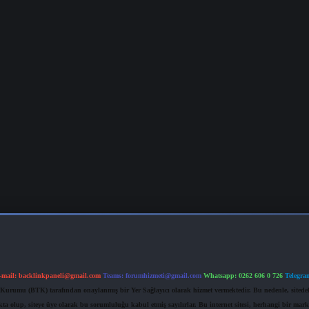
-mail:
backlinkpaneli@gmail.com
Teams:
forumhizmeti@gmail.com
Whatsapp: 0262 606 0 726
Telegra
im Kurumu (BTK) tarafından onaylanmış bir Yer Sağlayıcı olarak hizmet vermektedir. Bu nedenle, sited
 olup, siteye üye olarak bu sorumluluğu kabul etmiş sayılırlar. Bu internet sitesi, herhangi bir mark