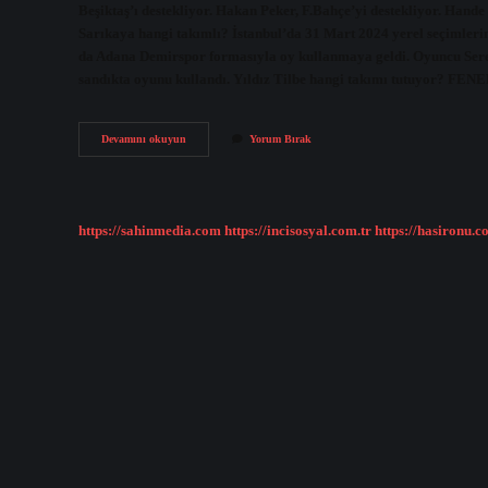
Beşiktaş’ı destekliyor. Hakan Peker, F.Bahçe’yi destekliyor. Hande 
Sarıkaya hangi takımlı? İstanbul’da 31 Mart 2024 yerel seçimleri
da Adana Demirspor formasıyla oy kullanmaya geldi. Oyuncu Sere
sandıkta oyunu kullandı. Yıldız Tilbe hangi takımı tutuyor?
Kıvanç
Devamını okuyun
Yorum Bırak
Tatlıtuğ
Hangi
Takımı
Tutuyor
https://sahinmedia.com
https://incisosyal.com.tr
https://hasironu.c