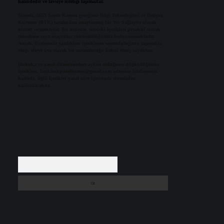
halindedir ve tavsiye niteliği taşımazlar.
Sitemiz, 5651 Sayılı Kanun gereğince Bilgi Teknolojileri ve İletişim
Kurumu (BTK) tarafından onaylanmış bir Yer Sağlayıcı olarak
hizmet vermektedir. Bu nedenle, sitedeki içerikleri proaktif olarak
denetleme veya araştırma yükümlülüğümüz bulunmamaktadır.
Ancak, üyelerimiz yazdıkları içeriklerin sorumluluğunu taşımakta
olup, siteye üye olarak bu sorumluluğu kabul etmiş sayılırlar.
Hukuka ve yasal düzenlemelere aykırı olduğunu düşündüğünüz
içerikleri,
backlinkpanelicomtr@gmail.com
adresine bildirmeniz
halinde, ilgili içerikler yasal süre içerisinde sitemizden
kaldırılacaktır.
Arama