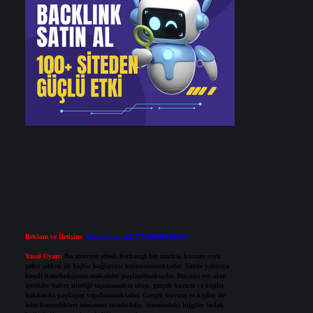
Reklam ve İletişim:
Skype: live:.cid.575569c608265c69
Yasal Uyarı:
Bu internet sitesi, herhangi bir marka, kurum veya
şahıs şirketi ile hiçbir bağlantısı bulunmamaktadır. Sitede yalnızca
kendi hazırladığımız makaleler paylaşılmaktadır. Burada yer alan
içerikler haber niteliği taşımamakta olup, gerçek kurum ve kişiler
hakkında paylaşım yapılmamaktadır. Gerçek kurum ve kişiler ile
isim benzerlikleri tamamen tesadüfidir. Sitemizdeki bilgiler taslak