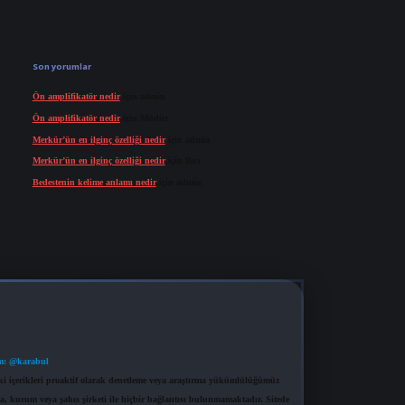
Son yorumlar
Ön amplifikatör nedir
için
admin
Ön amplifikatör nedir
için
Müdür
Merkür’ün en ilginç özelliği nedir
için
admin
Merkür’ün en ilginç özelliği nedir
için
Buz
Bedestenin kelime anlamı nedir
için
admin
m: @karabul
eki içerikleri proaktif olarak denetleme veya araştırma yükümlülüğümüz
a, kurum veya şahıs şirketi ile hiçbir bağlantısı bulunmamaktadır. Sitede