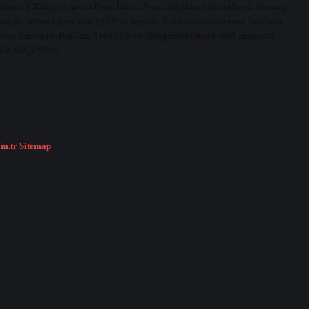
Yener, F.Bahçe’yi destekliyor. Hülya Avşar, Beşiktaş’ı destekliyor. Serenay
nde oy verme işlemi saat 08.00’de başladı. Ünlü oyuncu Serenay Sarıkaya
nay Sarıkaya, Beşiktaş Tevfik Fikret İlköğretim Okulu 1069 numaralı
 FENERBAHÇE’DEN…
om.tr
Sitemap