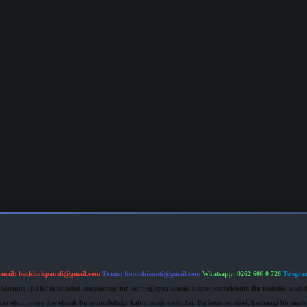
-mail:
backlinkpaneli@gmail.com
Teams:
forumhizmeti@gmail.com
Whatsapp: 0262 606 0 726
Telegra
im Kurumu (BTK) tarafından onaylanmış bir Yer Sağlayıcı olarak hizmet vermektedir. Bu nedenle, sited
 olup, siteye üye olarak bu sorumluluğu kabul etmiş sayılırlar. Bu internet sitesi, herhangi bir mark