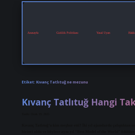
Anasayfa
Gizlilik Politikası
Yasal Uyarı
Hakk
Etiket:
Kıvanç Tatlıtuğ ne mezunu
Kıvanç Tatlıtuğ Hangi Ta
Tarih: Ocak 19, 2025
Kıvanç Tatlıtuğ’u kim meşhur etti? İki yıl ajanslarda çalıştıktan
birinci oldu ve böylece aynı yıl “Best Model of the World” ödülün