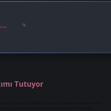
ımızda
kımı Tutuyor
 sonra 2002 yılında “Best Model of Turkey” mankenlik yarışmasına katılıp
e katılmaya hak kazandı. Hande Ataizi hangi takımlı? Hakan Altun,