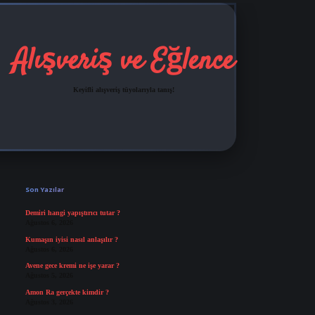
Alışveriş ve Eğlence
Keyifli alışveriş tüyolarıyla tanış!
Sidebar
grandoperabet
tulipbetgiris.org
Son Yazılar
Demiri hangi yapıştırıcı tutar ?
Ağustos 6, 2026
Kumaşın iyisi nasıl anlaşılır ?
Ağustos 6, 2026
Avene gece kremi ne işe yarar ?
Ağustos 5, 2026
Amon Ra gerçekte kimdir ?
Ağustos 3, 2026