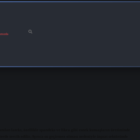
ımızda
anılan lateks, özellikle spandeks ve likra gibi esnek kumaşların üretiminde
erde tercih edilir. Ayrıca su geçirmez olması nedeniyle inşaat sektöründe