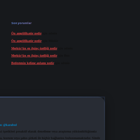
Son yorumlar
Ön amplifikatör nedir
için
admin
Ön amplifikatör nedir
için
Müdür
Merkür’ün en ilginç özelliği nedir
için
admin
Merkür’ün en ilginç özelliği nedir
için
Buz
Bedestenin kelime anlamı nedir
için
admin
m: @karabul
eki içerikleri proaktif olarak denetleme veya araştırma yükümlülüğümüz
a, kurum veya şahıs şirketi ile hiçbir bağlantısı bulunmamaktadır. Sitede