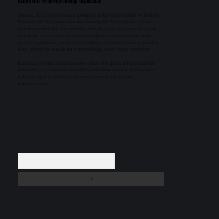
halindedir ve tavsiye niteliği taşımazlar.
Sitemiz, 5651 Sayılı Kanun gereğince Bilgi Teknolojileri ve İletişim
Kurumu (BTK) tarafından onaylanmış bir Yer Sağlayıcı olarak
hizmet vermektedir. Bu nedenle, sitedeki içerikleri proaktif olarak
denetleme veya araştırma yükümlülüğümüz bulunmamaktadır.
Ancak, üyelerimiz yazdıkları içeriklerin sorumluluğunu taşımakta
olup, siteye üye olarak bu sorumluluğu kabul etmiş sayılırlar.
Hukuka ve yasal düzenlemelere aykırı olduğunu düşündüğünüz
içerikleri,
backlinkpanelicomtr@gmail.com
adresine bildirmeniz
halinde, ilgili içerikler yasal süre içerisinde sitemizden
kaldırılacaktır.
Arama