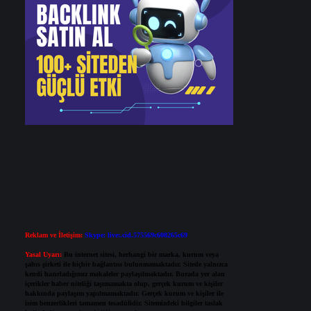
Reklam ve İletişim:
Skype: live:.cid.575569c608265c69
Yasal Uyarı:
Bu internet sitesi, herhangi bir marka, kurum veya
şahıs şirketi ile hiçbir bağlantısı bulunmamaktadır. Sitede yalnızca
kendi hazırladığımız makaleler paylaşılmaktadır. Burada yer alan
içerikler haber niteliği taşımamakta olup, gerçek kurum ve kişiler
hakkında paylaşım yapılmamaktadır. Gerçek kurum ve kişiler ile
isim benzerlikleri tamamen tesadüfidir. Sitemizdeki bilgiler taslak