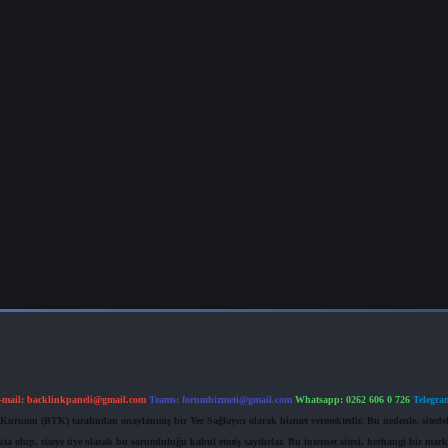
-mail:
backlinkpaneli@gmail.com
Teams:
forumhizmeti@gmail.com
Whatsapp: 0262 606 0 726
Telegra
im Kurumu (BTK) tarafından onaylanmış bir Yer Sağlayıcı olarak hizmet vermektedir. Bu nedenle, sited
 olup, siteye üye olarak bu sorumluluğu kabul etmiş sayılırlar. Bu internet sitesi, herhangi bir mark