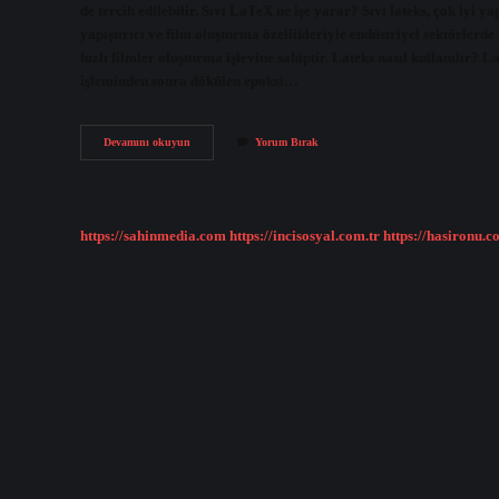
de tercih edilebilir. Sıvı LaTeX ne işe yarar? Sıvı lateks, çok iyi ya
yapıştırıcı ve film oluşturma özellikleriyle endüstriyel sektörlerd
hızlı filmler oluşturma işlevine sahiptir. Lateks nasıl kullanılır?
işleminden sonra dökülen epoksi…
Latex
Devamını okuyun
Yorum Bırak
Ne
Işe
Yarar
https://sahinmedia.com
https://incisosyal.com.tr
https://hasironu.c