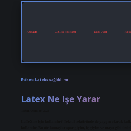
Anasayfa
Gizlilik Politikası
Yasal Uyarı
Hakk
Etiket:
Lateks sağlıklı mı
Latex Ne Işe Yarar
Tarih: Aralık 30, 2024
LaTeX ne için kullanılır? Tekstil sektöründe de yaygın olarak kull
kullanılır. Bu tür kumaşlar spor giyim, iç giyim ve mayo gibi ürünl