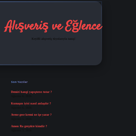
Alışveriş ve Eğlence
Keyifli alışveriş tüyolarıyla tanış!
Sidebar
grandoperabet
tulipbetgiris.org
Son Yazılar
Demiri hangi yapıştırıcı tutar ?
Ağustos 6, 2026
Kumaşın iyisi nasıl anlaşılır ?
Ağustos 6, 2026
Avene gece kremi ne işe yarar ?
Ağustos 5, 2026
Amon Ra gerçekte kimdir ?
Ağustos 3, 2026