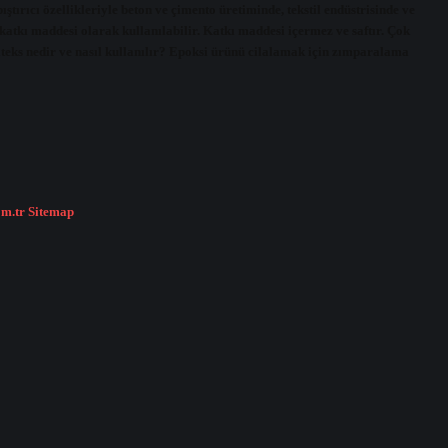
pıştırıcı özellikleriyle beton ve çimento üretiminde, tekstil endüstrisinde ve
e katkı maddesi olarak kullanılabilir. Katkı maddesi içermez ve saftır. Çok
 Lateks nedir ve nasıl kullanılır? Epoksi ürünü cilalamak için zımparalama
om.tr
Sitemap