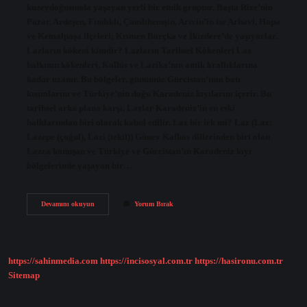
kuzeydoğusunda yaşayan yerli bir etnik gruptur. Başta Rize’nin
Pazar, Ardeşen, Fındıklı, Çamlıhemşin, Artvin’in ise Arhavi, Hopa
ve Kemalpaşa ilçeleri; Kısmen Borçka ve İkizdere’de yaşıyorlar.
Lazların kökeni kimdir? Lazların Tarihsel Kökenleri Laz
halkının kökenleri, Kolhis ve Lazika’nın antik krallıklarına
kadar uzanır. Bu bölgeler, günümüz Gürcistan’ının batı
kısımlarını ve Türkiye’nin doğu Karadeniz kıyılarını içerir. Bu
tarihsel arka plana karşı, Lazlar Karadeniz’in en eski
halklarından biri olarak kabul edilir. Laz bir irk mi? Laz (Laz:
Lazepe (çoğul), Lazi (tekil)) Güney Kafkas dillerinden biri olan
Lazca konuşan ve Türkiye ve Gürcistan’ın Karadeniz kıyı
bölgelerinde yaşayan bir…
Laz
Devamını okuyun
Yorum Bırak
Türk
Mu
https://sahinmedia.com
https://incisosyal.com.tr
https://hasironu.com.tr
Sitemap