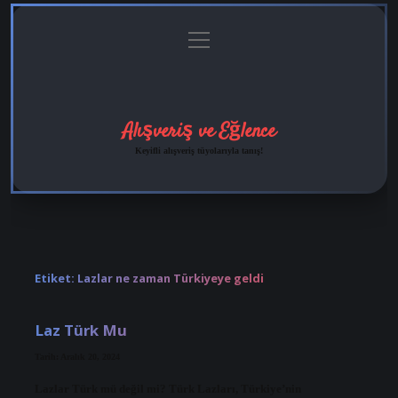
menüyü
Anasayfa
Gizlilik
Yasal
Hakkımızda
aç
Politikası
Uyarı
Alışveriş ve Eğlence
Keyifli alışveriş tüyolarıyla tanış!
Etiket:
Lazlar ne zaman Türkiyeye geldi
Laz Türk Mu
Tarih: Aralık 20, 2024
Lazlar Türk mü değil mi? Türk Lazları, Türkiye’nin