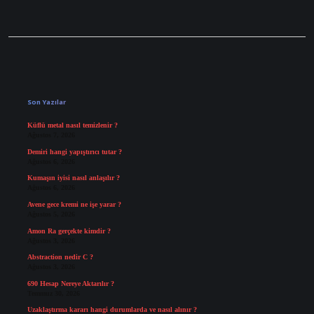
Sidebar
Son Yazılar
Küflü metal nasıl temizlenir ?
Ağustos 7, 2026
Demiri hangi yapıştırıcı tutar ?
Ağustos 6, 2026
Kumaşın iyisi nasıl anlaşılır ?
Ağustos 6, 2026
Avene gece kremi ne işe yarar ?
Ağustos 5, 2026
Amon Ra gerçekte kimdir ?
Ağustos 3, 2026
Abstraction nedir C ?
Ağustos 3, 2026
690 Hesap Nereye Aktarılır ?
Temmuz 30, 2026
Uzaklaştırma kararı hangi durumlarda ve nasıl alınır ?