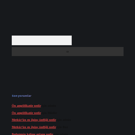
Arama
Son yorumlar
Ön amplifikatör nedir
için
admin
Ön amplifikatör nedir
için
Müdür
Merkür’ün en ilginç özelliği nedir
için
admin
Merkür’ün en ilginç özelliği nedir
için
Buz
Bedestenin kelime anlamı nedir
için
admin