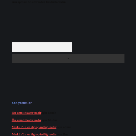
süre içerisinde sitemizden kaldırılacaktır.
Arama
Son yorumlar
Ön amplifikatör nedir
için
admin
Ön amplifikatör nedir
için
Müdür
Merkür’ün en ilginç özelliği nedir
için
admin
Merkür’ün en ilginç özelliği nedir
için
Buz