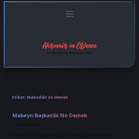
menüyü
Anasayfa
Gizlilik
Yasal
Hakkımızda
aç
Politikası
Uyarı
Alışveriş ve Eğlence
Keyifli alışveriş tüyolarıyla tanış!
Etiket:
Mabeddir ne demek
Mabeyn Başkatibi Ne Demek
Tarih: Aralık 10, 2024
Mabeyinci ne demek Osmanlıda? [1] Osmanlı Devleti’nde