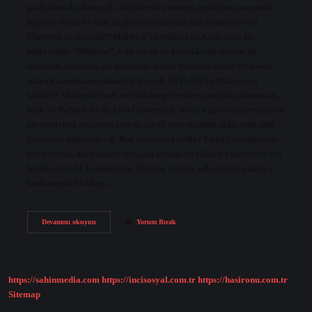
padişahın dış dünyayla ilişkilerini yürüten, emirlerini sorumlu
kişilere ileten ve bazı kişilerin isteklerini ona ileten görevli.
Mabeyni ne demek? “Mâbeyn”in Anlamı ve Kullanımı Bu
kullanımla “Mâbeyn”, eski saray ve konaklarda harem ile
selamlık arasında, iki tarafında kapısı bulunan daire veya oda
olarak tanımlanmaktadır (Ayverdi, 2011:1185). Mabeyinci
kimdir? Mabeyinci adı verilen bu görevliler, padişahı korumak,
halk ve Babıali ile ilişkileri yönetmek, saraya gelen ziyaretçilerin
ziyaretlerini organize etmek, saray protokolünü sağlamak gibi
görevleri üstlenirlerdi. Baş mabeynci nedir? Lord Chamberlain
(serkurenâ), kahyaların üstü, saraydaki en yüksek yöneticilerden
biridir. Lord Chamberlain, Kurenâ olarak adlandırılan kahya
kadrosuyla birlikte,…
Mabeyn
Devamını okuyun
Yorum Bırak
Başkatibi
Ne
Demek
https://sahinmedia.com
https://incisosyal.com.tr
https://hasironu.com.tr
Sitemap